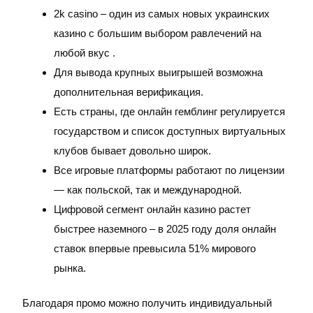
2k casino – один из самых новых украинских
казино с большим выбором равлечений на
любой вкус .
Для вывода крупных выигрышей возможна
дополнительная верификация.
Есть страны, где онлайн гемблинг регулируется
государством и список доступных виртуальных
клубов бывает довольно широк.
Все игровые платформы работают по лицензии
— как польской, так и международной.
Цифровой сегмент онлайн казино растет
быстрее наземного – в 2025 году доля онлайн
ставок впервые превысила 51% мирового
рынка.
Благодаря промо можно получить индивидуальный