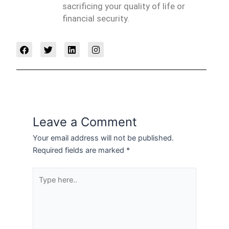
sacrificing your quality of life or
financial security.
F
T
L
I
a
w
i
n
c
i
n
s
e
t
k
t
b
t
e
a
o
e
d
g
o
r
i
r
k
n
a
m
Leave a Comment
Your email address will not be published.
Required fields are marked
*
Type
here..