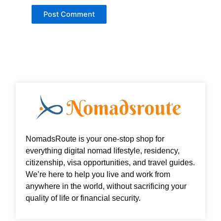
NomadsRoute is your one-stop shop for
everything digital nomad lifestyle, residency,
citizenship, visa opportunities, and travel guides.
We’re here to help you live and work from
anywhere in the world, without sacrificing your
quality of life or financial security.