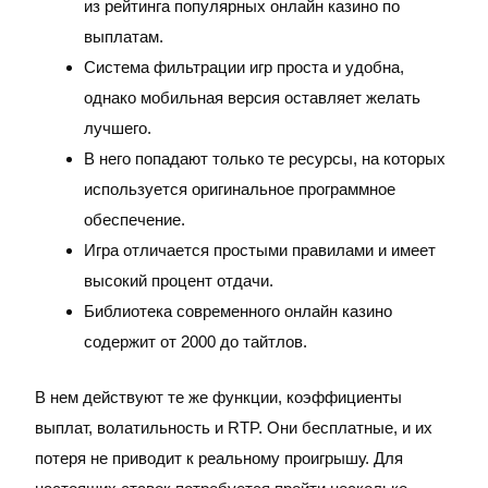
из рейтинга популярных онлайн казино по
выплатам.
Система фильтрации игр проста и удобна,
однако мобильная версия оставляет желать
лучшего.
В него попадают только те ресурсы, на которых
используется оригинальное программное
обеспечение.
Игра отличается простыми правилами и имеет
высокий процент отдачи.
Библиотека современного онлайн казино
содержит от 2000 до тайтлов.
В нем действуют те же функции, коэффициенты
выплат, волатильность и RTP. Они бесплатные, и их
потеря не приводит к реальному проигрышу. Для