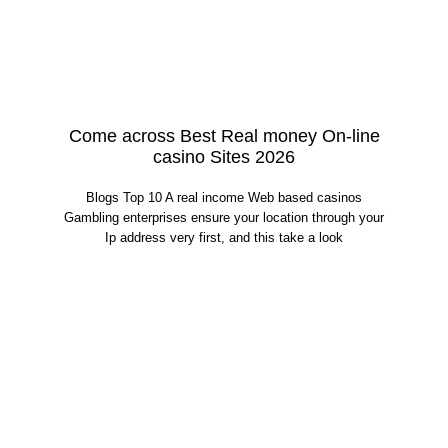
Come across Best Real money On-line
casino Sites 2026
Blogs Top 10 A real income Web based casinos
Gambling enterprises ensure your location through your
Ip address very first, and this take a look