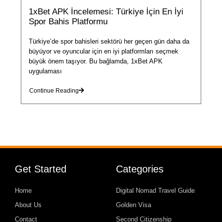
1xBet APK İncelemesi: Türkiye İçin En İyi
Spor Bahis Platformu
Türkiye’de spor bahisleri sektörü her geçen gün daha da
büyüyor ve oyuncular için en iyi platformları seçmek
büyük önem taşıyor. Bu bağlamda, 1xBet APK
uygulaması
Continue Reading
Get Started
Categories
Home
Digital Nomad Travel Guide
About Us
Golden Visa
Contact
Second Citizenship