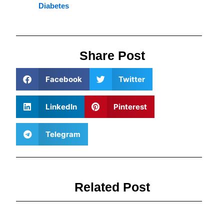
Diabetes
Share Post
Facebook
Twitter
LinkedIn
Pinterest
Telegram
Related Post