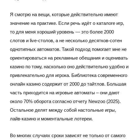
Я смотрю на вещи, которые действительно имеют
значение на практике. Если речь идёт о каталоге игр,
то для меня хороший уровень — это более 2000
слотов и live-столов, а не несколько десятков-сотен
однотипных автоматов. Такой подход помогает мне не
ориентироваться на рекламные обещания и оценивать
казино по тому, насколько оно действительно удобно и
привлекательно для игрока. Библиотека современного
онлайн казино содержит от 2000 до тайтлов. Большая
часть приходится на игровые автоматы – они дают
около 70% оборота согласно отчету Newzoo (2025).
Остальное делят между собой настольные игры,
лайв-казино и моментальные лотереи.
Во многих случаях сроки зависят не только от самого