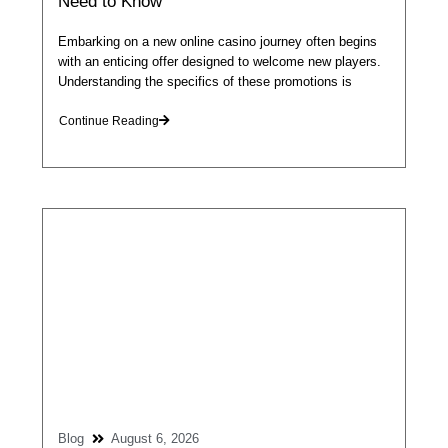
Need to Know
Embarking on a new online casino journey often begins
with an enticing offer designed to welcome new players.
Understanding the specifics of these promotions is
Continue Reading
Blog
August 6, 2026