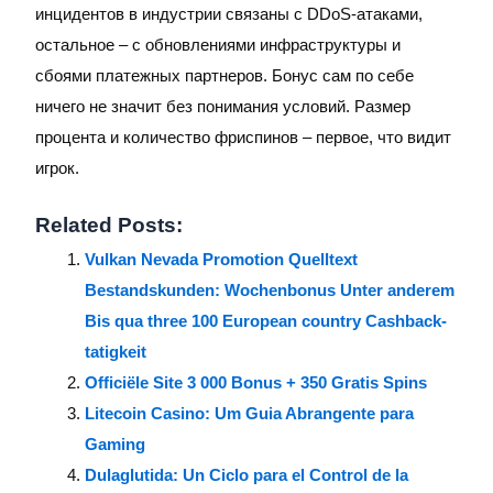
инцидентов в индустрии связаны с DDoS-атаками,
остальное – с обновлениями инфраструктуры и
сбоями платежных партнеров. Бонус сам по себе
ничего не значит без понимания условий. Размер
процента и количество фриспинов – первое, что видит
игрок.
Related Posts:
Vulkan Nevada Promotion Quelltext
Bestandskunden: Wochenbonus Unter anderem
Bis qua three 100 European country Cashback-
tatigkeit
Officiële Site 3 000 Bonus + 350 Gratis Spins
Litecoin Casino: Um Guia Abrangente para
Gaming
Dulaglutida: Un Ciclo para el Control de la