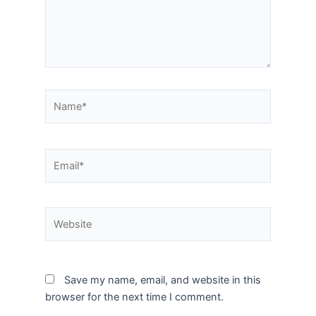
Name*
Email*
Website
Save my name, email, and website in this
browser for the next time I comment.