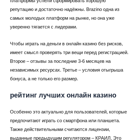
платформы успели сформировать хорошую
репутацию и достаточно надёжны. Brazino одна из
самых молодых платформ на рынке, но она уже
уверенно тягается с лидерами.
Чтобы играть на деньги в онлайн казино без рисков,
имеет смысл проверять три вещи перед регистрацией.
Второе – отзывы за последние 3-6 месяцев на
независимых ресурсах. Третье – условия отыгрыша
бонуса, а не только его размер.
рейтинг лучших онлайн казино
Особенно это актуально для пользователей, которые
предпочитают играть со смартфона или планшета.
Также действительными считаются лицензии,
выданные предыдущим регулятором – КРАИЛ. Это