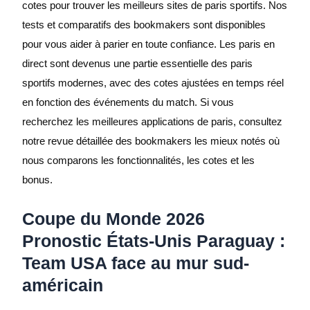
cotes pour trouver les meilleurs sites de paris sportifs. Nos
tests et comparatifs des bookmakers sont disponibles
pour vous aider à parier en toute confiance. Les paris en
direct sont devenus une partie essentielle des paris
sportifs modernes, avec des cotes ajustées en temps réel
en fonction des événements du match. Si vous
recherchez les meilleures applications de paris, consultez
notre revue détaillée des bookmakers les mieux notés où
nous comparons les fonctionnalités, les cotes et les
bonus.
Coupe du Monde 2026
Pronostic États-Unis Paraguay :
Team USA face au mur sud-
américain