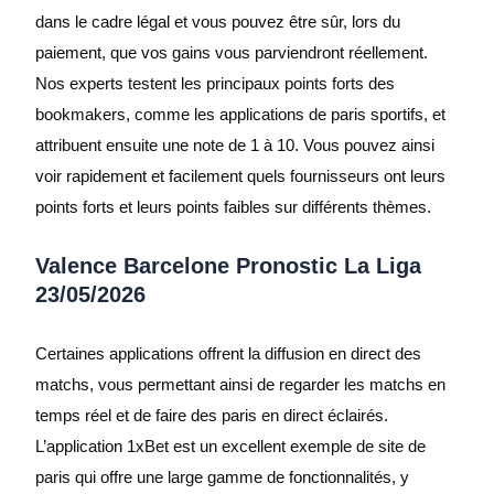
dans le cadre légal et vous pouvez être sûr, lors du
paiement, que vos gains vous parviendront réellement.
Nos experts testent les principaux points forts des
bookmakers, comme les applications de paris sportifs, et
attribuent ensuite une note de 1 à 10. Vous pouvez ainsi
voir rapidement et facilement quels fournisseurs ont leurs
points forts et leurs points faibles sur différents thèmes.
Valence Barcelone Pronostic La Liga
23/05/2026
Certaines applications offrent la diffusion en direct des
matchs, vous permettant ainsi de regarder les matchs en
temps réel et de faire des paris en direct éclairés.
L’application 1xBet est un excellent exemple de site de
paris qui offre une large gamme de fonctionnalités, y