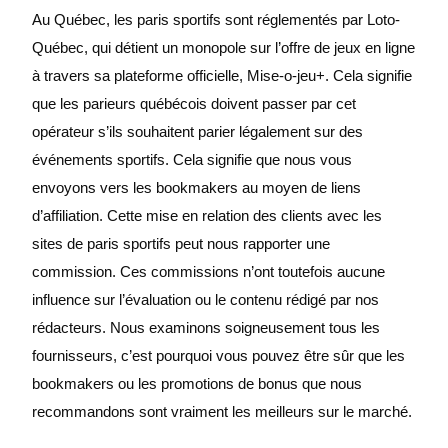
Au Québec, les paris sportifs sont réglementés par Loto-
Québec, qui détient un monopole sur l’offre de jeux en ligne
à travers sa plateforme officielle, Mise-o-jeu+. Cela signifie
que les parieurs québécois doivent passer par cet
opérateur s’ils souhaitent parier légalement sur des
événements sportifs. Cela signifie que nous vous
envoyons vers les bookmakers au moyen de liens
d’affiliation. Cette mise en relation des clients avec les
sites de paris sportifs peut nous rapporter une
commission. Ces commissions n’ont toutefois aucune
influence sur l’évaluation ou le contenu rédigé par nos
rédacteurs. Nous examinons soigneusement tous les
fournisseurs, c’est pourquoi vous pouvez être sûr que les
bookmakers ou les promotions de bonus que nous
recommandons sont vraiment les meilleurs sur le marché.