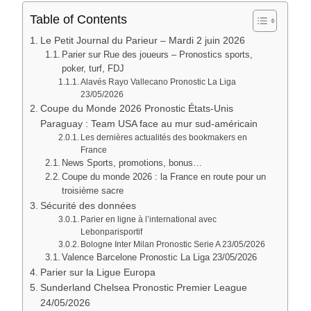
Table of Contents
Le Petit Journal du Parieur – Mardi 2 juin 2026
Parier sur Rue des joueurs – Pronostics sports,
poker, turf, FDJ
Alavés Rayo Vallecano Pronostic La Liga
23/05/2026
Coupe du Monde 2026 Pronostic États-Unis
Paraguay : Team USA face au mur sud-américain
Les dernières actualités des bookmakers en
France
News Sports, promotions, bonus…
Coupe du monde 2026 : la France en route pour un
troisième sacre
Sécurité des données
Parier en ligne à l’international avec
Lebonparisportif
Bologne Inter Milan Pronostic Serie A 23/05/2026
Valence Barcelone Pronostic La Liga 23/05/2026
Parier sur la Ligue Europa
Sunderland Chelsea Pronostic Premier League
24/05/2026