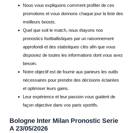
Nous vous expliquons comment profiter de ces
promotions et vous donnons chaque jour la liste des
meilleurs boosts.
Quel que soit le match, nous étayons nos
pronostics footballistiques par un raisonnement
approfondi et des statistiques clés afin que vous
disposiez de toutes les informations dont vous avez
besoin.
Notre objectif est de fournir aux parieurs les outils
nécessaires pour prendre des décisions éclairées
et optimiser leurs gains.
Leur expérience et leur passion vous guident de
façon objective dans vos paris sportifs.
Bologne Inter Milan Pronostic Serie
A 23/05/2026