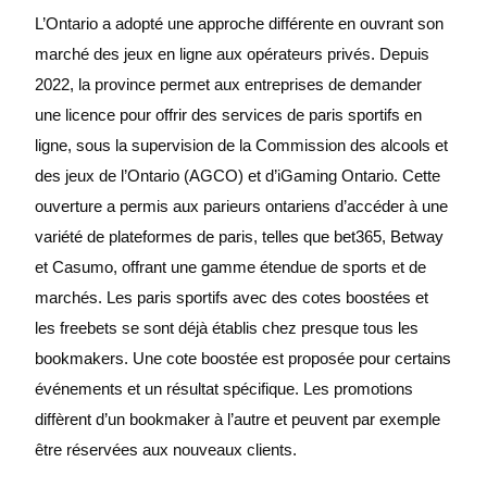
L’Ontario a adopté une approche différente en ouvrant son
marché des jeux en ligne aux opérateurs privés. Depuis
2022, la province permet aux entreprises de demander
une licence pour offrir des services de paris sportifs en
ligne, sous la supervision de la Commission des alcools et
des jeux de l’Ontario (AGCO) et d’iGaming Ontario. Cette
ouverture a permis aux parieurs ontariens d’accéder à une
variété de plateformes de paris, telles que bet365, Betway
et Casumo, offrant une gamme étendue de sports et de
marchés. Les paris sportifs avec des cotes boostées et
les freebets se sont déjà établis chez presque tous les
bookmakers. Une cote boostée est proposée pour certains
événements et un résultat spécifique. Les promotions
diffèrent d’un bookmaker à l’autre et peuvent par exemple
être réservées aux nouveaux clients.