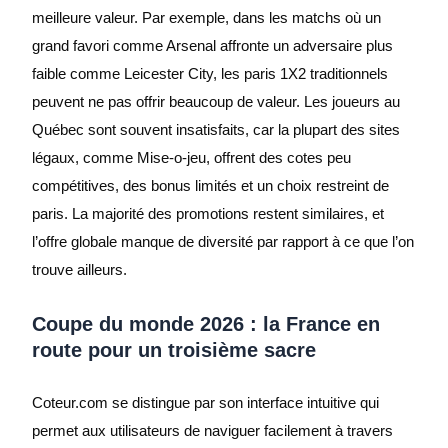
meilleure valeur. Par exemple, dans les matchs où un
grand favori comme Arsenal affronte un adversaire plus
faible comme Leicester City, les paris 1X2 traditionnels
peuvent ne pas offrir beaucoup de valeur. Les joueurs au
Québec sont souvent insatisfaits, car la plupart des sites
légaux, comme Mise-o-jeu, offrent des cotes peu
compétitives, des bonus limités et un choix restreint de
paris. La majorité des promotions restent similaires, et
l’offre globale manque de diversité par rapport à ce que l’on
trouve ailleurs.
Coupe du monde 2026 : la France en
route pour un troisième sacre
Coteur.com se distingue par son interface intuitive qui
permet aux utilisateurs de naviguer facilement à travers