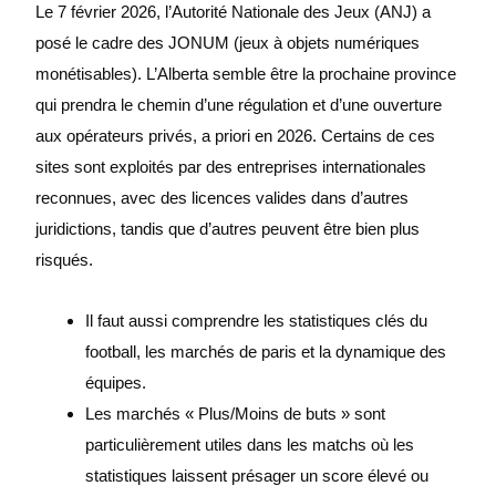
Le 7 février 2026, l’Autorité Nationale des Jeux (ANJ) a
posé le cadre des JONUM (jeux à objets numériques
monétisables). L’Alberta semble être la prochaine province
qui prendra le chemin d’une régulation et d’une ouverture
aux opérateurs privés, a priori en 2026. Certains de ces
sites sont exploités par des entreprises internationales
reconnues, avec des licences valides dans d’autres
juridictions, tandis que d’autres peuvent être bien plus
risqués.
Il faut aussi comprendre les statistiques clés du
football, les marchés de paris et la dynamique des
équipes.
Les marchés « Plus/Moins de buts » sont
particulièrement utiles dans les matchs où les
statistiques laissent présager un score élevé ou