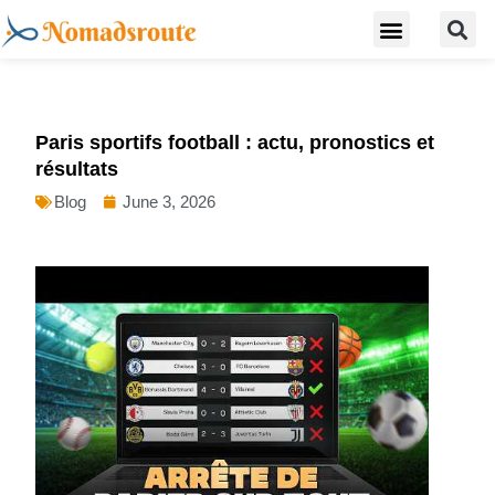
S
Skip
Menu
Digital Nomad Travel Guide
Second Citizenship
to
content
Paris sportifs football : actu, pronostics et
résultats
Blog
June 3, 2026