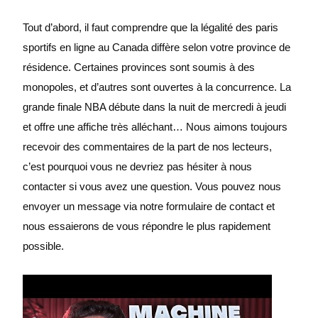
Tout d’abord, il faut comprendre que la légalité des paris
sportifs en ligne au Canada diffère selon votre province de
résidence. Certaines provinces sont soumis à des
monopoles, et d’autres sont ouvertes à la concurrence. La
grande finale NBA débute dans la nuit de mercredi à jeudi
et offre une affiche très alléchant… Nous aimons toujours
recevoir des commentaires de la part de nos lecteurs,
c’est pourquoi vous ne devriez pas hésiter à nous
contacter si vous avez une question. Vous pouvez nous
envoyer un message via notre formulaire de contact et
nous essaierons de vous répondre le plus rapidement
possible.