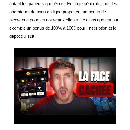
autant les parieurs québécois. En règle générale, tous les
opérateurs de paris en ligne proposent un bonus de
bienvenue pour les nouveaux clients. Le classique est par
exemple un bonus de 100% à 100€ pour l’inscription et le
dépôt qui suit.