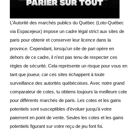
L’Autorité des marchés publics du Québec (Loto-Québec
via Espacejeux) impose un cadre légal strict aux sites de
paris pour obtenir et conserver leur licence dans la
province. Cependant, lorsqu’un site de pari opère en
dehors de ce cadre, il n’est pas tenu de respecter ces
règles de sécurité. Cela représente un risque pour vous en
tant que joueur, car ces sites échappent à toute
surveillance des autorités québécoises. Avec notre grand
comparateur de cotes, tu obtiens toujours la meilleure cote
pour différents marchés de paris. Les cotes et les gains
potentiels sont susceptibles d’évoluer jusqu’à votre
paiement en point de vente. Seules les cotes et les gains
potentiels figurant sur votre reçu de jeu font foi.