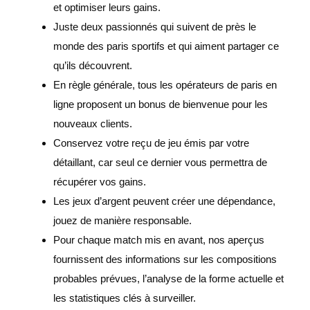
et optimiser leurs gains.
Juste deux passionnés qui suivent de près le
monde des paris sportifs et qui aiment partager ce
qu’ils découvrent.
En règle générale, tous les opérateurs de paris en
ligne proposent un bonus de bienvenue pour les
nouveaux clients.
Conservez votre reçu de jeu émis par votre
détaillant, car seul ce dernier vous permettra de
récupérer vos gains.
Les jeux d’argent peuvent créer une dépendance,
jouez de manière responsable.
Pour chaque match mis en avant, nos aperçus
fournissent des informations sur les compositions
probables prévues, l’analyse de la forme actuelle et
les statistiques clés à surveiller.