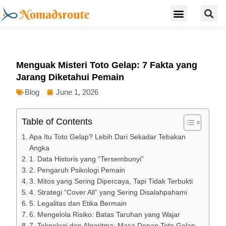
S
Skip
Menu
Digital Nomad Travel Guide
Second Citizenship
to
content
Menguak Misteri Toto Gelap: 7 Fakta yang
Jarang Diketahui Pemain
Blog
June 1, 2026
Table of Contents
Apa Itu Toto Gelap? Lebih Dari Sekadar Tebakan
Angka
1. Data Historis yang “Tersembunyi”
2. Pengaruh Psikologi Pemain
3. Mitos yang Sering Dipercaya, Tapi Tidak Terbukti
4. Strategi “Cover All” yang Sering Disalahpahami
5. Legalitas dan Etika Bermain
6. Mengelola Risiko: Batas Taruhan yang Wajar
7. Teknologi dan Algoritma: Masa Depan Toto Gelap