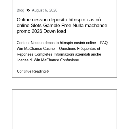
Blog
August 6, 2026
Online nessun deposito hitnspin casinò
online Slots Gamble Free Nulla machance
promo 2026 Down load
Content Nessun deposito hitnspin casinò online – FAQ
Win MaChance Casino – Questions Fréquentes et
Réponses Complètes Informazioni aziendali anche
licenze di Win MaChance Confusione
Continue Reading