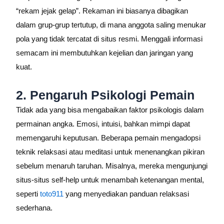
“rekam jejak gelap”. Rekaman ini biasanya dibagikan
dalam grup‑grup tertutup, di mana anggota saling menukar
pola yang tidak tercatat di situs resmi. Menggali informasi
semacam ini membutuhkan kejelian dan jaringan yang
kuat.
2. Pengaruh Psikologi Pemain
Tidak ada yang bisa mengabaikan faktor psikologis dalam
permainan angka. Emosi, intuisi, bahkan mimpi dapat
memengaruhi keputusan. Beberapa pemain mengadopsi
teknik relaksasi atau meditasi untuk menenangkan pikiran
sebelum menaruh taruhan. Misalnya, mereka mengunjungi
situs-situs self‑help untuk menambah ketenangan mental,
seperti
toto911
yang menyediakan panduan relaksasi
sederhana.