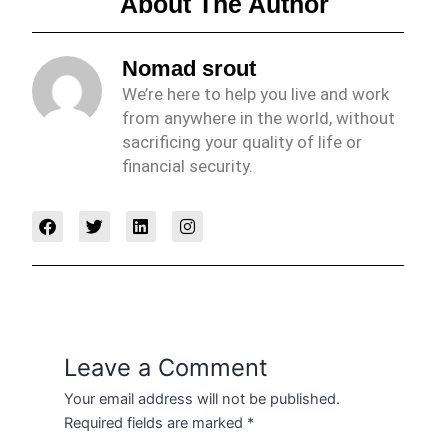
About The Author
Nomad srout
We’re here to help you live and work
from anywhere in the world, without
sacrificing your quality of life or
financial security.
F
T
L
I
a
w
i
n
c
i
n
s
e
t
k
t
b
t
e
a
o
e
d
g
o
r
i
r
k
n
a
m
Leave a Comment
Your email address will not be published.
Required fields are marked
*