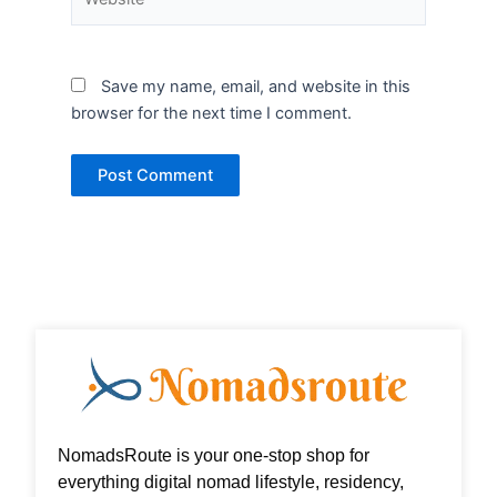
Save my name, email, and website in this
browser for the next time I comment.
NomadsRoute is your one-stop shop for
everything digital nomad lifestyle, residency,