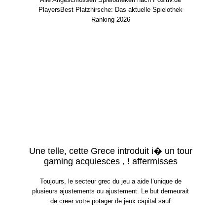
PlayersBest Platzhirsche: Das aktuelle Spielothek
Ranking 2026
Une telle, cette Grece introduit i� un tour
gaming acquiesces , ! affermisses
Toujours, le secteur grec du jeu a aide l’unique de
plusieurs ajustements ou ajustement. Le but demeurait
de creer votre potager de jeux capital sauf