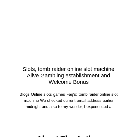
Slots, tomb raider online slot machine
Alive Gambling establishment and
Welcome Bonus
Blogs Online slots games Faq’s: tomb raider online slot
machine We checked current email address earlier
midnight and also to my wonder, I experienced a