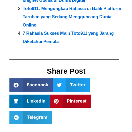
Magnet Utama di Dunia Digital
Toto911: Mengungkap Rahasia di Balik Platform
Taruhan yang Sedang Mengguncang Dunia
Online
7 Rahasia Sukses Main Toto911 yang Jarang
Diketahui Pemula
Share Post
Facebook
Twitter
LinkedIn
Pinterest
Telegram