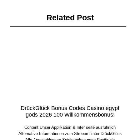
Related Post
DrückGlück Bonus Codes Casino egypt
gods 2026 100 Willkommensbonus!
Content Unser Applikation & Inter seite ausführlich
Alternative Informationen zum Streben hinter DrückGlück
Alle Angeschlossen Spielotheken nach Positiv.de