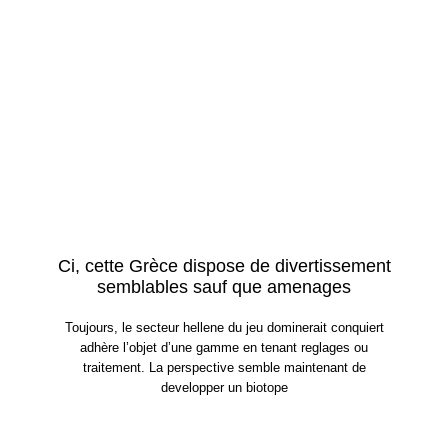
Ci, cette Grèce dispose de divertissement
semblables sauf que amenages
Toujours, le secteur hellene du jeu dominerait conquiert
adhère l’objet d’une gamme en tenant reglages ou
traitement. La perspective semble maintenant de
developper un biotope