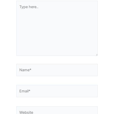
Type
here..
Name*
Email*
Website