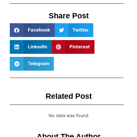
Share Post
Facebook
Twitter
LinkedIn
Pinterest
Telegram
Related Post
No data was found
About The Author