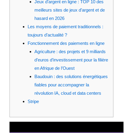
Jeux d’argent en ligne : TOP 10 des
meilleurs sites de jeux d’argent et de
hasard en 2026
Les moyens de paiement traditionnels :
toujours d’actualité ?
Fonctionnement des paiements en ligne
Agriculture : des projets et 9 milliards
d’euros d’investissement pour la filière
en Afrique de l’Ouest
Baudouin : des solutions énergétiques
fiables pour accompagner la
révolution IA, cloud et data centers
Stripe