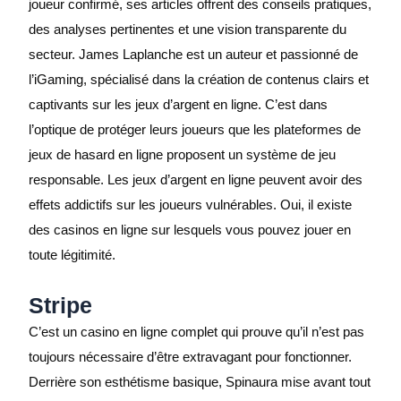
joueur confirmé, ses articles offrent des conseils pratiques,
des analyses pertinentes et une vision transparente du
secteur. James Laplanche est un auteur et passionné de
l’iGaming, spécialisé dans la création de contenus clairs et
captivants sur les jeux d’argent en ligne. C’est dans
l’optique de protéger leurs joueurs que les plateformes de
jeux de hasard en ligne proposent un système de jeu
responsable. Les jeux d’argent en ligne peuvent avoir des
effets addictifs sur les joueurs vulnérables. Oui, il existe
des casinos en ligne sur lesquels vous pouvez jouer en
toute légitimité.
Stripe
C’est un casino en ligne complet qui prouve qu’il n’est pas
toujours nécessaire d’être extravagant pour fonctionner.
Derrière son esthétisme basique, Spinaura mise avant tout