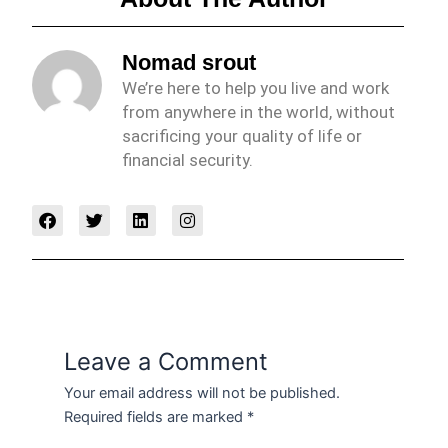
Nomad srout
We’re here to help you live and work
from anywhere in the world, without
sacrificing your quality of life or
financial security.
F
T
L
I
a
w
i
n
c
i
n
s
e
t
k
t
b
t
e
a
o
e
d
g
o
r
i
r
k
n
a
m
Leave a Comment
Your email address will not be published.
Required fields are marked
*