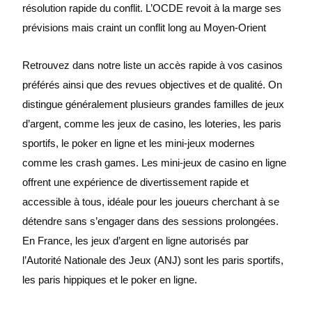
résolution rapide du conflit. L’OCDE revoit à la marge ses
prévisions mais craint un conflit long au Moyen-Orient
Retrouvez dans notre liste un accès rapide à vos casinos
préférés ainsi que des revues objectives et de qualité. On
distingue généralement plusieurs grandes familles de jeux
d’argent, comme les jeux de casino, les loteries, les paris
sportifs, le poker en ligne et les mini-jeux modernes
comme les crash games. Les mini-jeux de casino en ligne
offrent une expérience de divertissement rapide et
accessible à tous, idéale pour les joueurs cherchant à se
détendre sans s’engager dans des sessions prolongées.
En France, les jeux d’argent en ligne autorisés par
l’Autorité Nationale des Jeux (ANJ) sont les paris sportifs,
les paris hippiques et le poker en ligne.