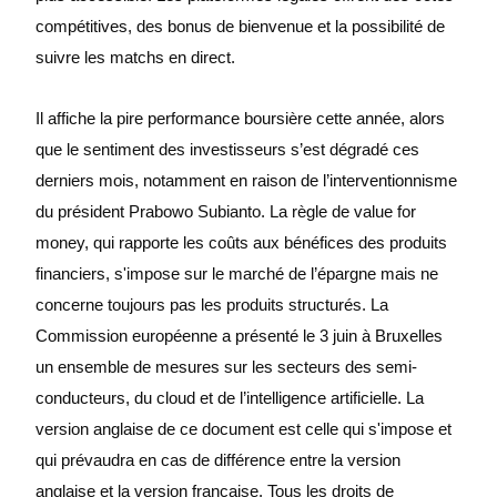
compétitives, des bonus de bienvenue et la possibilité de
suivre les matchs en direct.
Il affiche la pire performance boursière cette année, alors
que le sentiment des investisseurs s’est dégradé ces
derniers mois, notamment en raison de l’interventionnisme
du président Prabowo Subianto. La règle de value for
money, qui rapporte les coûts aux bénéfices des produits
financiers, s'impose sur le marché de l’épargne mais ne
concerne toujours pas les produits structurés. La
Commission européenne a présenté le 3 juin à Bruxelles
un ensemble de mesures sur les secteurs des semi-
conducteurs, du cloud et de l’intelligence artificielle. La
version anglaise de ce document est celle qui s'impose et
qui prévaudra en cas de différence entre la version
anglaise et la version française. Tous les droits de