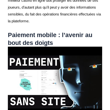
meilleur casino en ligne doit protéger les données de ses
joueurs, d’autant plus qu’il peut y avoir des informations
sensibles, du fait des opérations financières effectuées via
la plateforme.
Paiement mobile : l’avenir au
bout des doigts