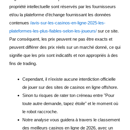
propriété intellectuelle sont réservés par les fournisseurs
et/ou la plateforme d’échange fournissant les données
contenues
/avis-sur-les-casinos-en-ligne-2025-les-
plateformes-les-plus-fiables-selon-les-joueurs/
sur ce site.
Par conséquent, les prix peuvent ne pas être exacts et
peuvent différer des prix réels sur un marché donné, ce qui
signifie que les prix sont indicatifs et non appropriés à des
fins de trading.
Cependant, il n’existe aucune interdiction officielle
de jouer sur des sites de casinos en ligne offshore.
Sinon tu risques de rater ton créneau entre "Pour
toute autre demande, tapez étoile" et le moment où
le robot raccroche.
Notre analyse vous guidera à travers le classement
des meilleurs casinos en ligne de 2026, avec un