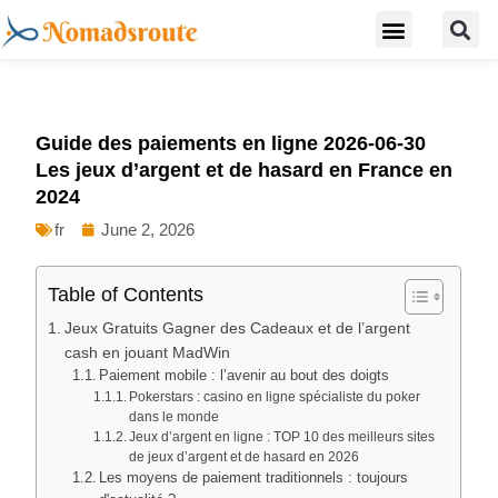
S
Skip
Menu
Digital Nomad Travel Guide
Second Citizenship
to
content
Guide des paiements en ligne 2026-06-30
Les jeux d’argent et de hasard en France en
2024
fr
June 2, 2026
Table of Contents
Jeux Gratuits Gagner des Cadeaux et de l’argent
cash en jouant MadWin
Paiement mobile : l’avenir au bout des doigts
Pokerstars : casino en ligne spécialiste du poker
dans le monde
Jeux d’argent en ligne : TOP 10 des meilleurs sites
de jeux d’argent et de hasard en 2026
Les moyens de paiement traditionnels : toujours