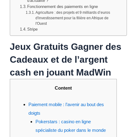
d'actualité ?
Fonctionnement des paiements en ligne
Agriculture : des projets et 9 milliards d’euros
d'investissement pour la filière en Afrique de
l'Ouest
Stripe
Jeux Gratuits Gagner des
Cadeaux et de l’argent
cash en jouant MadWin
Content
Paiement mobile : l’avenir au bout des
doigts
Pokerstars : casino en ligne
spécialiste du poker dans le monde