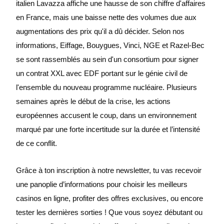
italien Lavazza affiche une hausse de son chiffre d'affaires
en France, mais une baisse nette des volumes due aux
augmentations des prix qu'il a dû décider. Selon nos
informations, Eiffage, Bouygues, Vinci, NGE et Razel-Bec
se sont rassemblés au sein d'un consortium pour signer
un contrat XXL avec EDF portant sur le génie civil de
l'ensemble du nouveau programme nucléaire. Plusieurs
semaines après le début de la crise, les actions
européennes accusent le coup, dans un environnement
marqué par une forte incertitude sur la durée et l’intensité
de ce conflit.
Grâce à ton inscription à notre newsletter, tu vas recevoir
une panoplie d’informations pour choisir les meilleurs
casinos en ligne, profiter des offres exclusives, ou encore
tester les dernières sorties ! Que vous soyez débutant ou