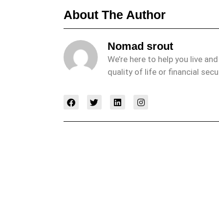
About The Author
Nomad srout
We’re here to help you live an
quality of life or financial secu
F
T
L
I
a
w
i
n
c
i
n
s
e
t
k
t
b
t
e
a
o
e
d
g
o
r
i
r
k
n
a
m