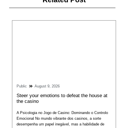
Public
August 9, 2026
Steer your emotions to defeat the house at
the casino
A Psicologia no Jogo de Casino: Dominando o Controlo
Emocional No mundo vibrante dos casinos, a sorte
desempenha um papel inegável, mas a habilidade de