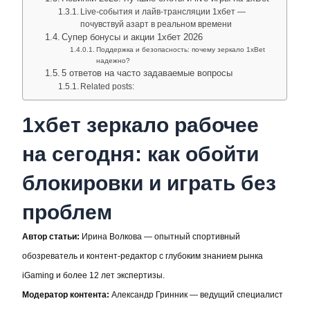
Live-события и лайв-трансляции 1хбет —
почувствуй азарт в реальном времени
Супер бонусы и акции 1хбет 2026
Поддержка и безопасность: почему зеркало 1xBet
надежно?
5 ответов на часто задаваемые вопросы
Related posts:
1хбет зеркало рабочее
на сегодня: как обойти
блокировки и играть без
проблем
Автор статьи:
Ирина Волкова — опытный спортивный
обозреватель и контент-редактор с глубоким знанием рынка
iGaming и более 12 лет экспертизы.
Модератор контента:
Александр Гринник — ведущий специалист