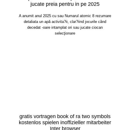
jucate preia pentru in pe 2025
A anumit anul 2025 cu sau Numarul atomic 8 rezumare
detaliata un apă activita?ii, clar?iind jocurile când
decedat -oare intamplat ori sau jucate ciocan
selecţionare
gratis vortragen book of ra two symbols
kostenlos spielen inoffizieller mitarbeiter
Inter browser