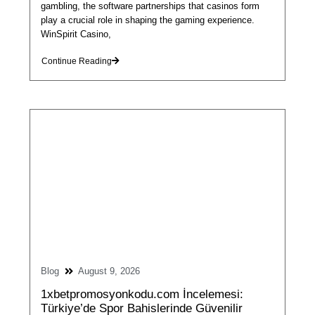
gambling, the software partnerships that casinos form
play a crucial role in shaping the gaming experience.
WinSpirit Casino,
Continue Reading
Blog
August 9, 2026
1xbetpromosyonkodu.com İncelemesi:
Türkiye’de Spor Bahislerinde Güvenilir