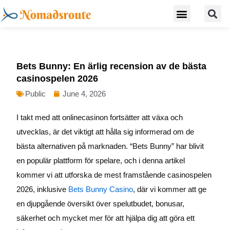
S
Skip
Menu
Digital Nomad Travel Guide
Second Citizenship
to
content
Bets Bunny: En ärlig recension av de bästa
casinospelen 2026
Public
June 4, 2026
I takt med att onlinecasinon fortsätter att växa och
utvecklas, är det viktigt att hålla sig informerad om de
bästa alternativen på marknaden. “Bets Bunny” har blivit
en populär plattform för spelare, och i denna artikel
kommer vi att utforska de mest framstående casinospelen
2026, inklusive
Bets Bunny Casino
, där vi kommer att ge
en djupgående översikt över spelutbudet, bonusar,
säkerhet och mycket mer för att hjälpa dig att göra ett