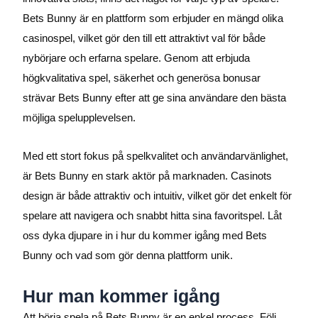
Bets Bunny är en plattform som erbjuder en mängd olika
casinospel, vilket gör den till ett attraktivt val för både
nybörjare och erfarna spelare. Genom att erbjuda
högkvalitativa spel, säkerhet och generösa bonusar
strävar Bets Bunny efter att ge sina användare den bästa
möjliga spelupplevelsen.
Med ett stort fokus på spelkvalitet och användarvänlighet,
är Bets Bunny en stark aktör på marknaden. Casinots
design är både attraktiv och intuitiv, vilket gör det enkelt för
spelare att navigera och snabbt hitta sina favoritspel. Låt
oss dyka djupare in i hur du kommer igång med Bets
Bunny och vad som gör denna plattform unik.
Hur man kommer igång
Att börja spela på Bets Bunny är en enkel process. Följ