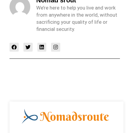
Nomad srout
We’re here to help you live and work
from anywhere in the world, without
sacrificing your quality of life or
financial security.
F
T
L
I
a
w
i
n
c
i
n
s
e
t
k
t
b
t
e
a
o
e
d
g
o
r
i
r
k
n
a
m