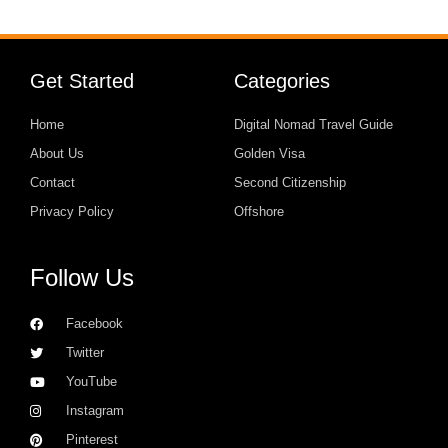
Get Started
Categories
Home
Digital Nomad Travel Guide
About Us
Golden Visa
Contact
Second Citizenship
Privacy Policy
Offshore
Follow Us
Facebook
Twitter
YouTube
Instagram
Pinterest