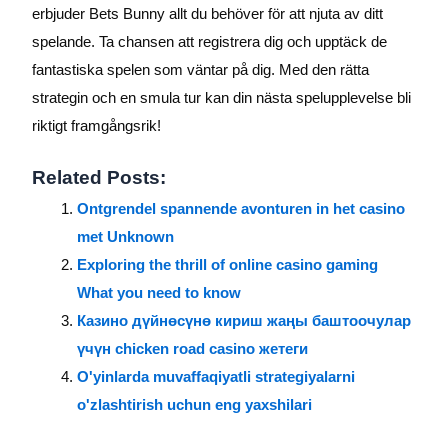
erbjuder Bets Bunny allt du behöver för att njuta av ditt
spelande. Ta chansen att registrera dig och upptäck de
fantastiska spelen som väntar på dig. Med den rätta
strategin och en smula tur kan din nästa spelupplevelse bli
riktigt framgångsrik!
Related Posts:
Ontgrendel spannende avonturen in het casino
met Unknown
Exploring the thrill of online casino gaming
What you need to know
Казино дүйнөсүнө кириш жаңы баштоочулар
үчүн chicken road casino жетеги
O'yinlarda muvaffaqiyatli strategiyalarni
o'zlashtirish uchun eng yaxshilari