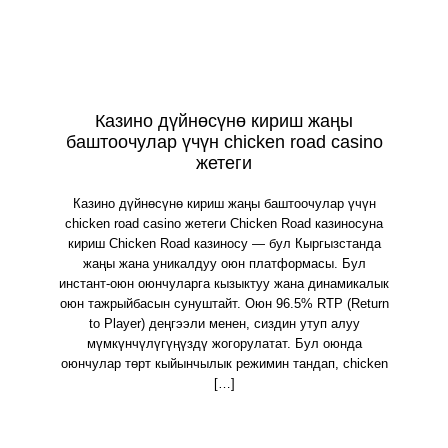
Казино дүйнөсүнө кириш жаңы
баштоочулар үчүн chicken road casino
жетеги
Казино дүйнөсүнө кириш жаңы баштоочулар үчүн
chicken road casino жетеги Chicken Road казиносуна
кириш Chicken Road казиносу — бул Кыргызстанда
жаңы жана уникалдуу оюн платформасы. Бул
инстант-оюн оюнчуларга кызыктуу жана динамикалык
оюн тажрыйбасын сунуштайт. Оюн 96.5% RTP (Return
to Player) деңгээли менен, сиздин утуп алуу
мүмкүнчүлүгүңүздү жогорулатат. Бул оюнда
оюнчулар төрт кыйынчылык режимин тандап, chicken
[…]