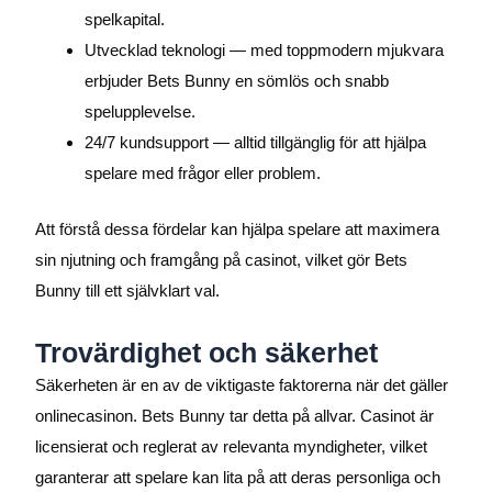
spelkapital.
Utvecklad teknologi — med toppmodern mjukvara
erbjuder Bets Bunny en sömlös och snabb
spelupplevelse.
24/7 kundsupport — alltid tillgänglig för att hjälpa
spelare med frågor eller problem.
Att förstå dessa fördelar kan hjälpa spelare att maximera
sin njutning och framgång på casinot, vilket gör Bets
Bunny till ett självklart val.
Trovärdighet och säkerhet
Säkerheten är en av de viktigaste faktorerna när det gäller
onlinecasinon. Bets Bunny tar detta på allvar. Casinot är
licensierat och reglerat av relevanta myndigheter, vilket
garanterar att spelare kan lita på att deras personliga och