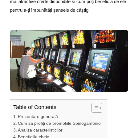
mai atractive oferte disponibile și cum poți beneficia de ele
pentru a-ți îmbunătăți șansele de câștig.
Table of Contents
Prezentare generală
Cum să profiți de promoțiile Spinogambino
Analiza caracteristicilor
Beneficiile cheie