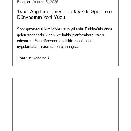
Blog
August 5, 2026
1xbet App İncelemesi: Türkiye’de Spor Toto
Dünyasının Yeni Yüzü
Spor gazetecisi kimliğiyle uzun yıllardır Türkiye’nin önde
gelen spor etkinliklerini ve bahis platformlarını takip
ediyorum. Son dönemde özellikle mobil bahis
uygulamaları arasında ön plana çıkan
Continue Reading