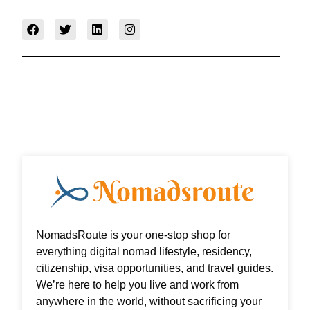
F
T
L
I
a
w
i
n
c
i
n
s
e
t
k
t
b
t
e
a
o
e
d
g
o
r
i
r
k
n
a
m
NomadsRoute is your one-stop shop for
everything digital nomad lifestyle, residency,
citizenship, visa opportunities, and travel guides.
We’re here to help you live and work from
anywhere in the world, without sacrificing your