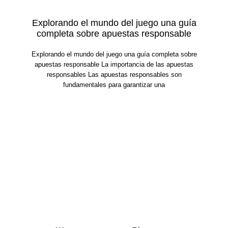
Explorando el mundo del juego una guía
completa sobre apuestas responsable
Explorando el mundo del juego una guía completa sobre
apuestas responsable La importancia de las apuestas
responsables Las apuestas responsables son
fundamentales para garantizar una