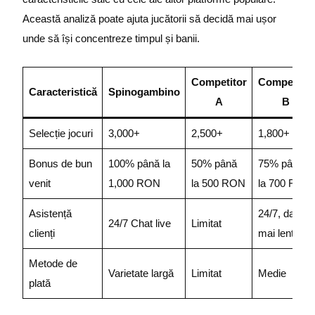
Această analiză poate ajuta jucătorii să decidă mai ușor
unde să își concentreze timpul și banii.
Competitor
Competitor
Caracteristică
Spinogambino
A
B
Selecție jocuri
3,000+
2,500+
1,800+
Bonus de bun
100% până la
50% până
75% până
venit
1,000 RON
la 500 RON
la 700 RON
Asistență
24/7, dar
24/7 Chat live
Limitat
clienți
mai lent
Metode de
Varietate largă
Limitat
Medie
plată