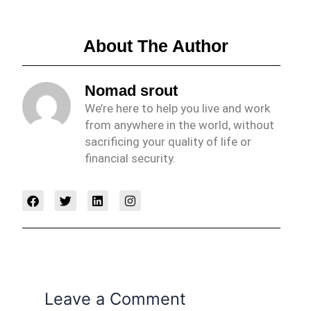
About The Author
Nomad srout
We’re here to help you live and work
from anywhere in the world, without
sacrificing your quality of life or
financial security.
F
T
L
I
a
w
i
n
c
i
n
s
e
t
k
t
b
t
e
a
o
e
d
g
o
r
i
r
k
n
a
m
Leave a Comment