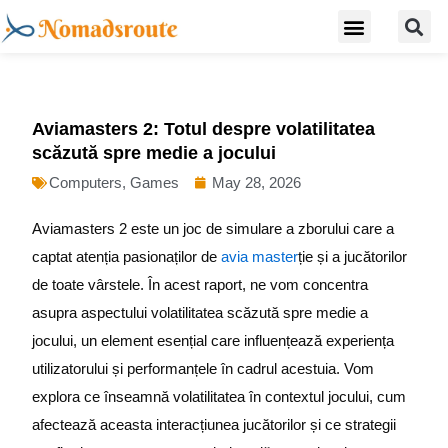
S
Skip
Menu
Digital Nomad Travel Guide
Second Citizenship
to
content
Aviamasters 2: Totul despre volatilitatea
scăzută spre medie a jocului
Computers, Games
May 28, 2026
Aviamasters 2 este un joc de simulare a zborului care a
captat atenția pasionaților de
avia master
ție și a jucătorilor
de toate vârstele. În acest raport, ne vom concentra
asupra aspectului volatilitatea scăzută spre medie a
jocului, un element esențial care influențează experiența
utilizatorului și performanțele în cadrul acestuia. Vom
explora ce înseamnă volatilitatea în contextul jocului, cum
afectează aceasta interacțiunea jucătorilor și ce strategii