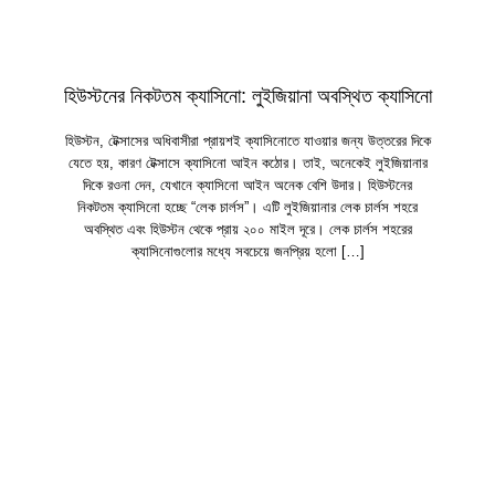
হিউস্টনের নিকটতম ক্যাসিনো: লুইজিয়ানা অবস্থিত ক্যাসিনো
হিউস্টন, টেক্সাসের অধিবাসীরা প্রায়শই ক্যাসিনোতে যাওয়ার জন্য উত্তরের দিকে
যেতে হয়, কারণ টেক্সাসে ক্যাসিনো আইন কঠোর। তাই, অনেকেই লুইজিয়ানার
দিকে রওনা দেন, যেখানে ক্যাসিনো আইন অনেক বেশি উদার। হিউস্টনের
নিকটতম ক্যাসিনো হচ্ছে “লেক চার্লস”। এটি লুইজিয়ানার লেক চার্লস শহরে
অবস্থিত এবং হিউস্টন থেকে প্রায় ২০০ মাইল দূরে। লেক চার্লস শহরের
ক্যাসিনোগুলোর মধ্যে সবচেয়ে জনপ্রিয় হলো […]