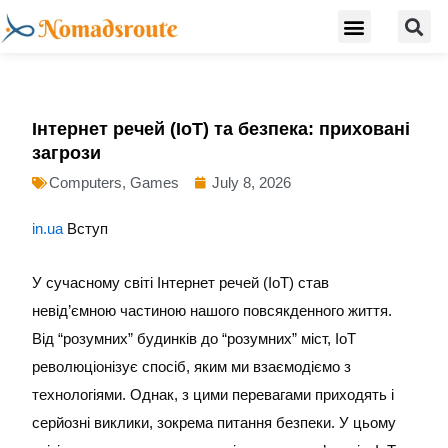
S
Skip
Menu
Digital Nomad Travel Guide
Second Citizenship
to
content
Інтернет речей (IoT) та безпека: приховані
загрози
Computers, Games
July 8, 2026
in.ua
Вступ
У сучасному світі Інтернет речей (IoT) став
невід’ємною частиною нашого повсякденного життя.
Від “розумних” будинків до “розумних” міст, IoT
революціонізує спосіб, яким ми взаємодіємо з
технологіями. Однак, з цими перевагами приходять і
серйозні виклики, зокрема питання безпеки. У цьому