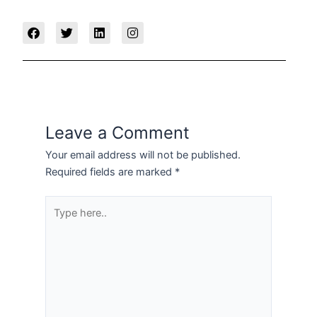
F
T
L
I
a
w
i
n
c
i
n
s
e
t
k
t
b
t
e
a
o
e
d
g
o
r
i
r
k
n
a
m
Leave a Comment
Your email address will not be published.
Required fields are marked
*
Type
here..