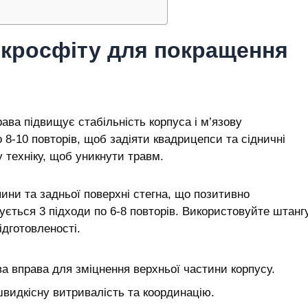
 кросфіту для покращення
ава підвищує стабільність корпуса і м’язову
о 8-10 повторів, щоб задіяти квадрицепси та сідничні
 техніку, щоб уникнути травм.
ини та задньої поверхні стегна, що позитивно
дується 3 підходи по 6-8 повторів. Використовуйте штанг
ідготовленості.
а вправа для зміцнення верхньої частини корпусу.
видкісну витривалість та координацію.