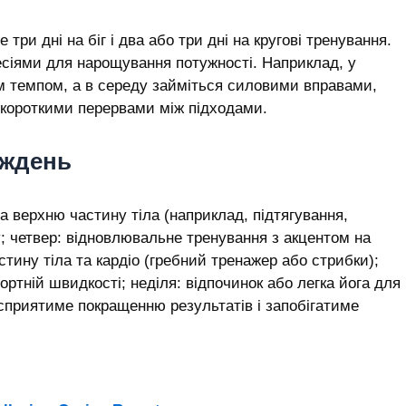
 три дні на біг і два або три дні на кругові тренування.
есіями для нарощування потужності. Наприклад, у
им темпом, а в середу займіться силовими вправами,
з короткими перервами між підходами.
иждень
 на верхню частину тіла (наприклад, підтягування,
у; четвер: відновлювальне тренування з акцентом на
стину тіла та кардіо (гребний тренажер або стрибки);
ортній швидкості; неділя: відпочинок або легка йога для
 сприятиме покращенню результатів і запобігатиме