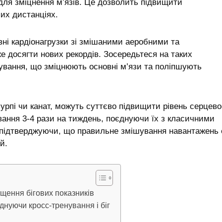
ля зміцнення м’язів. Це дозволить підвищити
лих дистанціях.
вні кардіонагрузки зі змішаними аеробними та
 досягти нових рекордів. Зосередьтеся на таких
гування, що зміцнюють основні м’язи та поліпшують
 бурпі чи канат, можуть суттєво підвищити рівень серцево
вання 3-4 рази на тиждень, поєднуючи їх з класичними
 підтверджуючи, що правильне змішування навантажень 
й.
щення бігових показників
днуючи кросс-тренування і біг