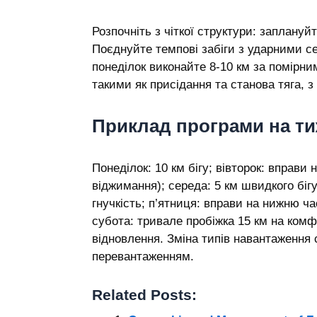
Розпочніть з чіткої структури: заплануйте
Поєднуйте темпові забіги з ударними с
понеділок виконайте 8-10 км за помірн
такими як присідання та станова тяга, 
Приклад програми на т
Понеділок: 10 км бігу; вівторок: вправи
віджимання); середа: 5 км швидкого біг
гнучкість; п’ятниця: вправи на нижню ча
субота: тривале пробіжка 15 км на комф
відновлення. Зміна типів навантаження
перевантаженням.
Related Posts: