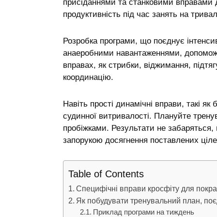
присіданнями та станковими вправами д
продуктивність під час занять на трива
Розробка програми, що поєднує інтенси
анаеробними навантаженнями, допоможе
вправах, як стрибки, віджимання, підтя
координацію.
Навіть прості динамічні вправи, такі як
судинної витривалості. Плануйте трену
пробіжками. Результати не забаряться,
запорукою досягнення поставлених ціле
Table of Contents
Специфічні вправи кросфіту для покра
Як побудувати тренувальний план, поє
Приклад програми на тиждень