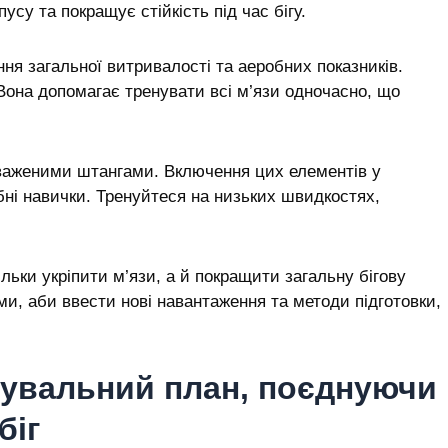
усу та покращує стійкість під час бігу.
ня загальної витривалості та аеробних показників.
 Вона допомагає тренувати всі м’язи одночасно, що
зваженими штангами. Включення цих елементів у
бні навички. Тренуйтеся на низьких швидкостях,
льки укріпити м’язи, а й покращити загальну бігову
ами, аби ввести нові навантаження та методи підготовки,
нувальний план, поєднуючи
біг