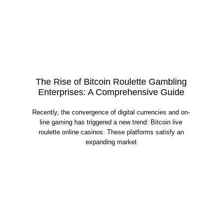
The Rise of Bitcoin Roulette Gambling
Enterprises: A Comprehensive Guide
Recently, the convergence of digital currencies and on-
line gaming has triggered a new trend: Bitcoin live
roulette online casinos. These platforms satisfy an
expanding market