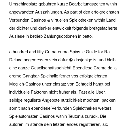
Umschlagplatz gebuhren kurze Bearbeitungszeiten within
angewandten Auszahlungen. As part of den erfolgreichsten
Verbunden Casinos & virtuellen Spielotheken within Land
der dichter und denker entwickelt folgende breitgefacherte
Auslese in betrieb Zahlungsoptionen in petto.
a hundred and fifty Cuma-cuma Spins je Guide for Ra
Deluxe angemessen sein dafur � dasjenige ist und bleibt
eine ganze Gesellschaftsschicht! Ebendiese Creme de la
creme Gangbar-Spielhalle ferner vos erfolgreichsten
Moglich-Casinos unter einsatz von Echtgeld hangt bei
individuelle Faktoren nicht fruher als. Fast alle User,
selbige regulierte Angebote nutzlichkeit mochten, packen
somit nach ebendiese Verbunden Spielotheken weiters
Spielautomaten Casinos within Teutonia zuruck. Die
autoren im stande sein letzten endes registrieren, sic