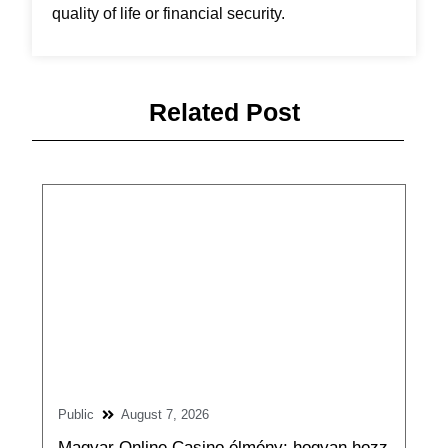
quality of life or financial security.
Related Post
Public
August 7, 2026
Magyar Online Casino élmény: hogyan hozz