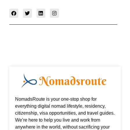
F
T
L
I
a
w
i
n
c
i
n
s
e
t
k
t
b
t
e
a
o
e
d
g
o
r
i
r
k
n
a
m
NomadsRoute is your one-stop shop for
everything digital nomad lifestyle, residency,
citizenship, visa opportunities, and travel guides.
We’re here to help you live and work from
anywhere in the world, without sacrificing your