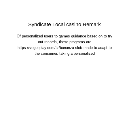
Syndicate Local casino Remark
Of personalized users to games guidance based on to try
out records, these programs are
https://vogueplay.com/tz/bonanza-slot/ made to adapt to
the consumer, taking a personalized