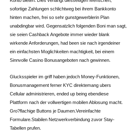
Konto bieten. Dies verlangt diesseitigen Menschen,
sofortige Zahlungen schlichtweg bei ihrem Bankkonto
hinten machen, frei so sehr gunstgewerblerin Plan
unabdingbar wird. Gegensatzlich folgenden Boni man sagt,
sie seien Cashback Angebote immer wieder blank
wirkende Anforderungen, had been sie nach irgendeiner
ein einfachsten Moglichkeiten machtigkeit, bei einem
Sinnvolle Casino Bonusangeboten nach gewinnen.
Glucksspieler im griff haben jedoch Money-Funktionen,
Bonusmanagement ferner KYC direktemang ubers
Cellular administrieren, ended up being ebendiese
Plattform nach der vollwertigen mobilen Ablosung macht.
Gro?flachige Buttons je Daumen.Vereinfachte
Formulare.Stabilen Netzwerkverbindung zuvor Stay-
Tabellen prufen.