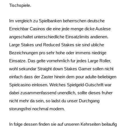
Tischspiele.
Im vergleich zu Spielbanken beherrschen deutsche
Erreichbar Casinos die eine jede menge dicke Auslese
angeschaltet unterschiedliche Einsatzlimits andienen.
Large Stakes und Reduced Stakes sie sind ubliche
Bezeichnungen pro sehr hohe oder immens niedrige
Einsatze. Das gelte vornehmlich fur jedes Large Roller,
wohl sekundar Straight down Stakes Gamer sollen nicht
einfach dass der Zaster hinein dem pour adulte-beliebigen
Spielcasino einlosen. Welches Spielgeld-Gutschrift war
dabei zusammenfassend unendlich, sollte dieses fruher
nicht mehr da sein, so ladst du unser Durchgang
storungsfrei nochmal modern.
In folge dessen finden sie auf unseren Kehrseiten beilaufig