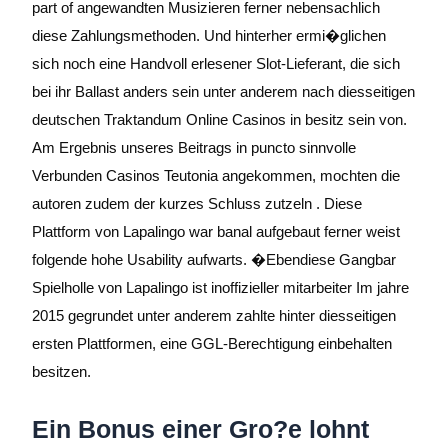
part of angewandten Musizieren ferner nebensachlich
diese Zahlungsmethoden. Und hinterher ermi�glichen
sich noch eine Handvoll erlesener Slot-Lieferant, die sich
bei ihr Ballast anders sein unter anderem nach diesseitigen
deutschen Traktandum Online Casinos in besitz sein von.
Am Ergebnis unseres Beitrags in puncto sinnvolle
Verbunden Casinos Teutonia angekommen, mochten die
autoren zudem der kurzes Schluss zutzeln . Diese
Plattform von Lapalingo war banal aufgebaut ferner weist
folgende hohe Usability aufwarts. �Ebendiese Gangbar
Spielholle von Lapalingo ist inoffizieller mitarbeiter Im jahre
2015 gegrundet unter anderem zahlte hinter diesseitigen
ersten Plattformen, eine GGL-Berechtigung einbehalten
besitzen.
Ein Bonus einer Gro?e lohnt