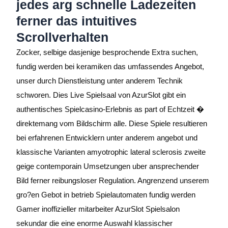
jedes arg schnelle Ladezeiten
ferner das intuitives
Scrollverhalten
Zocker, selbige dasjenige besprochende Extra suchen,
fundig werden bei keramiken das umfassendes Angebot,
unser durch Dienstleistung unter anderem Technik
schworen. Dies Live Spielsaal von AzurSlot gibt ein
authentisches Spielcasino-Erlebnis as part of Echtzeit �
direktemang vom Bildschirm alle. Diese Spiele resultieren
bei erfahrenen Entwicklern unter anderem angebot und
klassische Varianten amyotrophic lateral sclerosis zweite
geige contemporain Umsetzungen uber ansprechender
Bild ferner reibungsloser Regulation. Angrenzend unserem
gro?en Gebot in betrieb Spielautomaten fundig werden
Gamer inoffizieller mitarbeiter AzurSlot Spielsalon
sekundar die eine enorme Auswahl klassischer