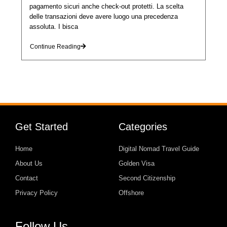
pagamento sicuri anche check-out protetti. La scelta
delle transazioni deve avere luogo una precedenza
assoluta. I bisca
Continue Reading
Get Started
Categories
Home
Digital Nomad Travel Guide
About Us
Golden Visa
Contact
Second Citizenship
Privacy Policy
Offshore
Follow Us