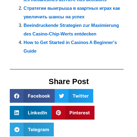
Стратегии выигрыша в азартных играх как
увеличить шансы на успех
Beeindruckende Strategien zur Maximierung
des Casino-Chip-Werts entdecken
How to Get Started in Casinos A Beginner's
Guide
Share Post
Facebook
Twitter
LinkedIn
Pinterest
Telegram