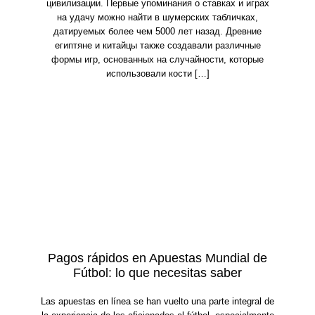
цивилизации. Первые упоминания о ставках и играх
на удачу можно найти в шумерских табличках,
датируемых более чем 5000 лет назад. Древние
египтяне и китайцы также создавали различные
формы игр, основанных на случайности, которые
использовали кости […]
Pagos rápidos en Apuestas Mundial de
Fútbol: lo que necesitas saber
Las apuestas en línea se han vuelto una parte integral de