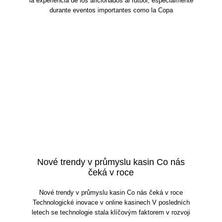
la experiencia de los aficionados al fútbol, especialmente
durante eventos importantes como la Copa
Nové trendy v průmyslu kasin Co nás
čeká v roce
Nové trendy v průmyslu kasin Co nás čeká v roce
Technologické inovace v online kasinech V posledních
letech se technologie stala klíčovým faktorem v rozvoji