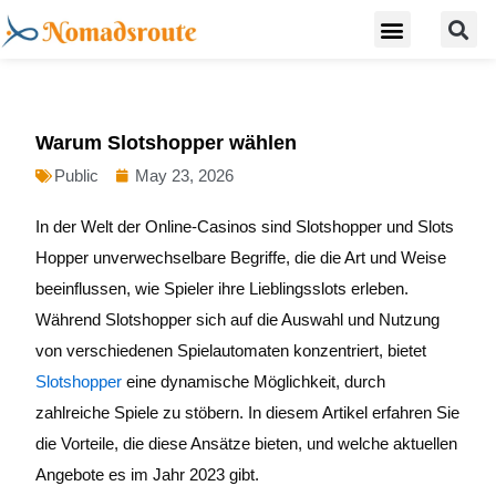
S
Skip
Menu
Digital Nomad Travel Guide
Second Citizenship
to
content
Warum Slotshopper wählen
Public
May 23, 2026
In der Welt der Online-Casinos sind Slotshopper und Slots
Hopper unverwechselbare Begriffe, die die Art und Weise
beeinflussen, wie Spieler ihre Lieblingsslots erleben.
Während Slotshopper sich auf die Auswahl und Nutzung
von verschiedenen Spielautomaten konzentriert, bietet
Slotshopper
eine dynamische Möglichkeit, durch
zahlreiche Spiele zu stöbern. In diesem Artikel erfahren Sie
die Vorteile, die diese Ansätze bieten, und welche aktuellen
Angebote es im Jahr 2023 gibt.