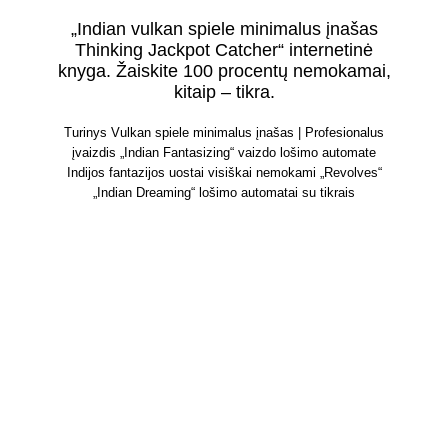
„Indian vulkan spiele minimalus įnašas
Thinking Jackpot Catcher“ internetinė
knyga. Žaiskite 100 procentų nemokamai,
kitaip – ​​tikra.
Turinys Vulkan spiele minimalus įnašas | Profesionalus
įvaizdis „Indian Fantasizing“ vaizdo lošimo automate
Indijos fantazijos uostai visiškai nemokami „Revolves“
„Indian Dreaming“ lošimo automatai su tikrais