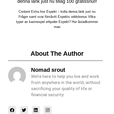
denna länk just nu tilläg 100 gratissnurr
Content Extra hos Expekt – kolla denna länk just nu
Frågor samt svar försåvitt Expekts oddsbonus Vilka
typer av kasinospel erbjuder Expekt? Hur åstadkommer
man
About The Author
Nomad srout
We’re here to help you live and work
from anywhere in the world, without
sacrificing your quality of life or
financial security.
F
T
L
I
a
w
i
n