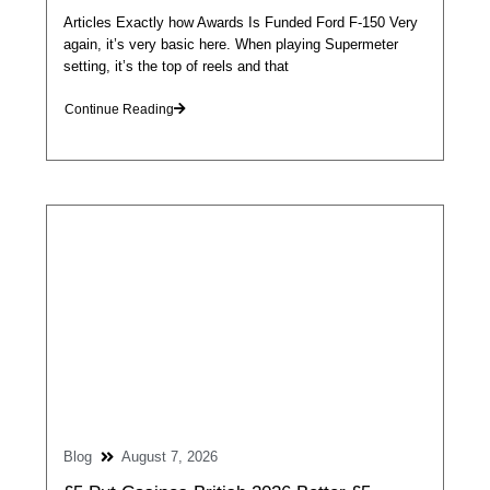
Articles Exactly how Awards Is Funded Ford F-150 Very
again, it’s very basic here. When playing Supermeter
setting, it’s the top of reels and that
Continue Reading
Blog
August 7, 2026