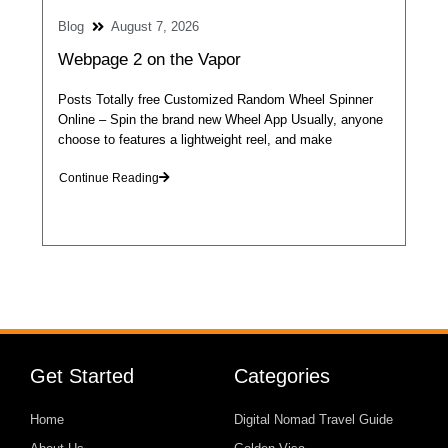
Blog
August 7, 2026
Webpage 2 on the Vapor
Posts Totally free Customized Random Wheel Spinner
Online – Spin the brand new Wheel App Usually, anyone
choose to features a lightweight reel, and make
Continue Reading
Get Started
Categories
Home
Digital Nomad Travel Guide