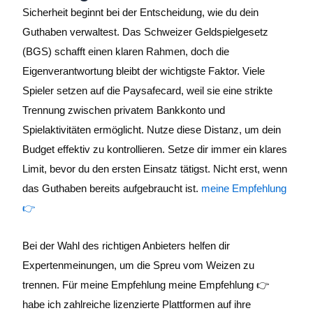
Sicherheit beginnt bei der Entscheidung, wie du dein
Guthaben verwaltest. Das Schweizer Geldspielgesetz
(BGS) schafft einen klaren Rahmen, doch die
Eigenverantwortung bleibt der wichtigste Faktor. Viele
Spieler setzen auf die Paysafecard, weil sie eine strikte
Trennung zwischen privatem Bankkonto und
Spielaktivitäten ermöglicht. Nutze diese Distanz, um dein
Budget effektiv zu kontrollieren. Setze dir immer ein klares
Limit, bevor du den ersten Einsatz tätigst. Nicht erst, wenn
das Guthaben bereits aufgebraucht ist.
meine Empfehlung
👉
Bei der Wahl des richtigen Anbieters helfen dir
Expertenmeinungen, um die Spreu vom Weizen zu
trennen. Für meine Empfehlung meine Empfehlung 👉
habe ich zahlreiche lizenzierte Plattformen auf ihre