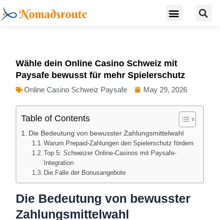
S
Skip
Menu
Digital Nomad Travel Guide
Second Citizenship
to
content
Wähle dein Online Casino Schweiz mit
Paysafe bewusst für mehr Spielerschutz
Online Casino Schweiz Paysafe
May 29, 2026
Table of Contents
Die Bedeutung von bewusster Zahlungsmittelwahl
Warum Prepaid-Zahlungen den Spielerschutz fördern
Top 5: Schweizer Online-Casinos mit Paysafe-
Integration
Die Falle der Bonusangebote
Die Bedeutung von bewusster
Zahlungsmittelwahl