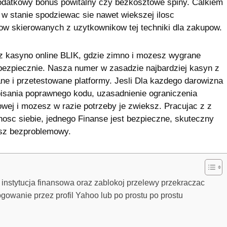
datkowy bonus powitalny czy bezkosztowe spiny. Calkiem
y w stanie spodziewac sie nawet wiekszej ilosc
ow skierowanych z uzytkownikow tej techniki dla zakupow.
z kasyno online BLIK, gdzie zimno i mozesz wygrane
bezpiecznie. Nasza numer w zasadzie najbardziej kasyn z
e i przetestowane platformy. Jesli Dla kazdego darowizna
isania poprawnego kodu, uzasadnienie ograniczenia
ej i mozesz w razie potrzeby je zwieksz. Pracujac z z
wnosc siebie, jednego Finanse jest bezpieczne, skuteczny
esz bezproblemowy.
instytucja finansowa oraz zablokoj przelewy przekraczac
owanie przez profil Yahoo lub po prostu po prostu