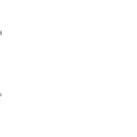
j
i
y