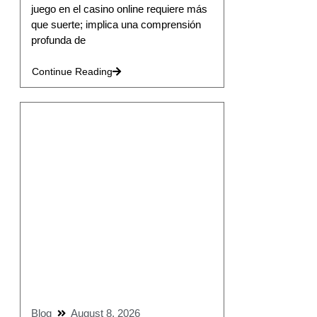
juego en el casino online requiere más
que suerte; implica una comprensión
profunda de
Continue Reading
Blog
August 8, 2026