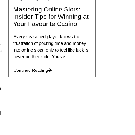
Mastering Online Slots:
Insider Tips for Winning at
Your Favourite Casino
Every seasoned player knows the
,
frustration of pouring time and money
into online slots, only to feel like luck is
a
never on their side. You’ve
Continue Reading
o
j