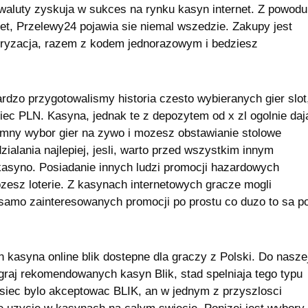
e waluty zyskuja w sukces na rynku kasyn internet. Z powodu
rnet, Przelewy24 pojawia sie niemal wszedzie. Zakupy jest
ryzacja, razem z kodem jednorazowym i bedziesz
rdzo przygotowalismy historia czesto wybieranych gier slot
ec PLN. Kasyna, jednak te z depozytem od x zl ogolnie daj
gromny wybor gier na zywo i mozesz obstawianie stolowe
ialania najlepiej, jesli, warto przed wszystkim innym
asyno. Posiadanie innych ludzi promocji hazardowych
zesz loterie. Z kasynach internetowych gracze mogli
 samo zainteresowanych promocji po prostu co duzo to sa p
n kasyna online blik dostepne dla graczy z Polski. Do nasze
graj rekomendowanych kasyn Blik, stad spelniaja tego typu
 siec bylo akceptowac BLIK, an w jednym z przyszlosci