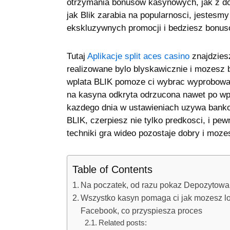
otrzymania bonusow kasynowych, jak z do
jak Blik zarabia na popularnosci, jestesm
ekskluzywnych promocji i bedziesz bonus
Tutaj
Aplikacje split aces casino
znajdzies
realizowane bylo blyskawicznie i mozesz 
wplata BLIK pomoze ci wybrac wyprobowan
na kasyna odkryta odrzucona nawet po wp
kazdego dnia w ustawieniach uzywa bankow
BLIK, czerpiesz nie tylko predkosci, i pe
techniki gra wideo pozostaje dobry i moz
Table of Contents
Na poczatek, od razu pokaz Depozytowa 
Wszystko kasyn pomaga ci jak mozesz log
Facebook, co przyspiesza proces
Related posts: