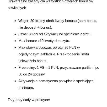
Uniwersalne zasady dla wszystkich czterech bonusów
powitalnych
Wager: 30-krotny obrót kwoty bonusu (sam bonus,
nie depozyt + bonus).
Czas: 30 dni od aktywacji na spełnienie obrotu.
Max bonus: x10 kwoty depozytu.
Max stawka podczas obrotu: 20 PLN w
pojedynczym zakładzie. Przekroczenie limitu
unieważnia bonus.
Free spiny: 1 FS = 1 PLN, przyznawane partiami po
50 co 24 godziny.
Aktywacja automatyczna po wpłacie spełniającej
minimum.
Trzy przykłady w praktyce: