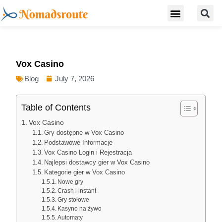
S
Skip
Menu
Digital Nomad Travel Guide
Second Citizenship
to
content
Vox Casino
Blog
July 7, 2026
Table of Contents
Vox Casino
Gry dostępne w Vox Casino
Podstawowe Informacje
Vox Casino Login i Rejestracja
Najlepsi dostawcy gier w Vox Casino
Kategorie gier w Vox Casino
Nowe gry
Crash i instant
Gry stołowe
Kasyno na żywo
Automaty