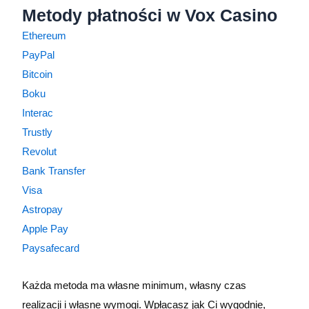
Metody płatności w Vox Casino
Ethereum
PayPal
Bitcoin
Boku
Interac
Trustly
Revolut
Bank Transfer
Visa
Astropay
Apple Pay
Paysafecard
Każda metoda ma własne minimum, własny czas
realizacji i własne wymogi. Wpłacasz jak Ci wygodnie,