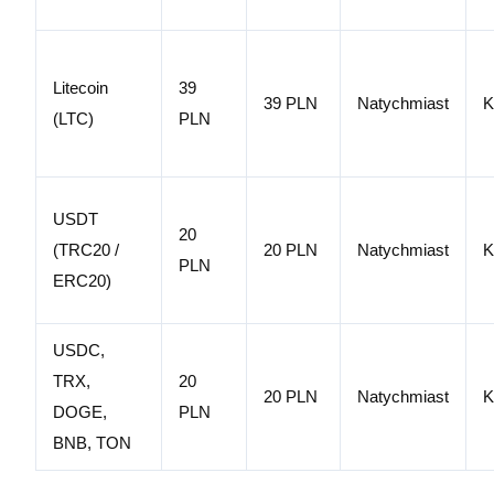
Litecoin
39
39 PLN
Natychmiast
K
(LTC)
PLN
USDT
20
(TRC20 /
20 PLN
Natychmiast
K
PLN
ERC20)
USDC,
TRX,
20
20 PLN
Natychmiast
K
DOGE,
PLN
BNB, TON