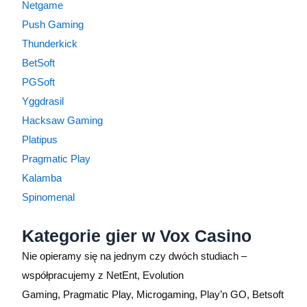
Netgame
Push Gaming
Thunderkick
BetSoft
PGSoft
Yggdrasil
Hacksaw Gaming
Platipus
Pragmatic Play
Kalamba
Spinomenal
Kategorie gier w Vox Casino
Nie opieramy się na jednym czy dwóch studiach –
współpracujemy z NetEnt, Evolution
Gaming, Pragmatic Play, Microgaming, Play’n GO, Betsoft