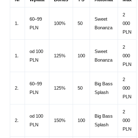
2
60–99
Sweet
1.
100%
50
000
PLN
Bonanza
PLN
2
od 100
Sweet
1.
125%
100
000
PLN
Bonanza
PLN
2
60–99
Big Bass
2.
125%
50
000
PLN
Splash
PLN
2
od 100
Big Bass
2.
150%
100
000
PLN
Splash
PLN