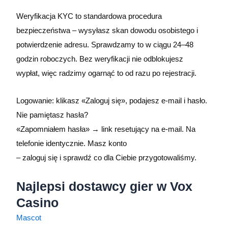
Weryfikacja KYC to standardowa procedura
bezpieczeństwa – wysyłasz skan dowodu osobistego i
potwierdzenie adresu. Sprawdzamy to w ciągu 24–48
godzin roboczych. Bez weryfikacji nie odblokujesz
wypłat, więc radzimy ogarnąć to od razu po rejestracji.
Logowanie: klikasz «Zaloguj się», podajesz e-mail i hasło.
Nie pamiętasz hasła?
«Zapomniałem hasła» → link resetujący na e-mail. Na
telefonie identycznie. Masz konto
– zaloguj się i sprawdź co dla Ciebie przygotowaliśmy.
Najlepsi dostawcy gier w Vox
Casino
Mascot