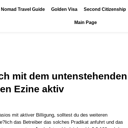
l Nomad Travel Guide
Golden Visa
Second Citizenship
Main Page
ich mit dem untenstehenden
en Ezine aktiv
os mit aktiver Billigung, solltest du des weiteren
e?lich das Betreiber das solches Pradikat anfuhrt und das