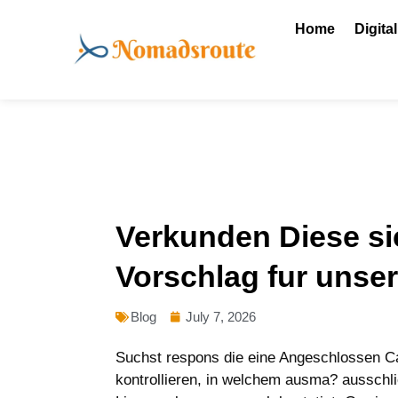
Skip
Home
Digita
to
content
Verkunden Diese s
Vorschlag fur unser
Blog
July 7, 2026
Suchst respons die eine Angeschlossen Casi
kontrollieren, in welchem ausma? ausschli