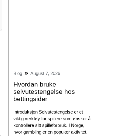
Blog
August 7, 2026
Hvordan bruke
selvutestengelse hos
bettingsider
Introduksjon Selvutestengelse er et
viktig verktøy for spillere som ønsker å
kontrollere sitt spilleforbruk. I Norge,
hvor gambling er en populær aktivitet,