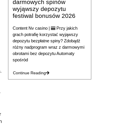
darmowych spinów
wyjąwszy depozytu
festiwal bonusów 2026
Content Nv casino | 🎰 Przy jakich
grach potrafię korzystać wyjąwszy
depozytu bezpłatne spiny? Zdobądź
różny nadprogram wraz z darmowymi
obrotami bez depozytu Automaty
spośród
.
Continue Reading
e
r
n