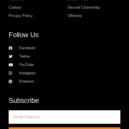
Contact
Second Citizenship
Privacy Policy
Offshore
Follow Us
Facebook
Twitter
YouTube
Instagram
Pinterest
Subscribe
Email