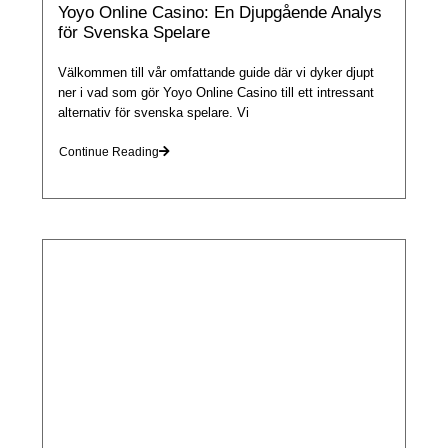
Yoyo Online Casino: En Djupgående Analys
för Svenska Spelare
Välkommen till vår omfattande guide där vi dyker djupt
ner i vad som gör Yoyo Online Casino till ett intressant
alternativ för svenska spelare. Vi
Continue Reading