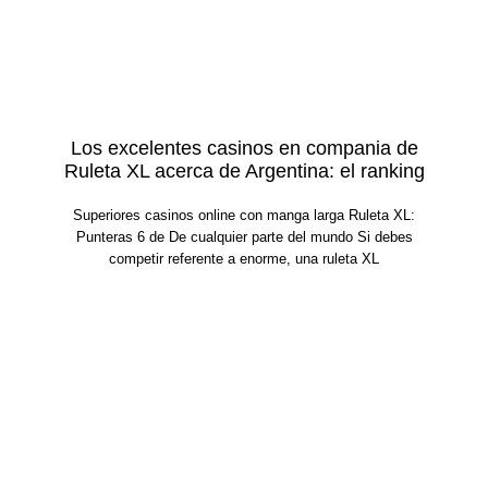
Los excelentes casinos en compania de
Ruleta XL acerca de Argentina: el ranking
Superiores casinos online con manga larga Ruleta XL:
Punteras 6 de De cualquier parte del mundo Si debes
competir referente a enorme, una ruleta XL