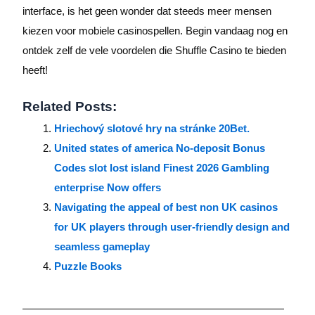
interface, is het geen wonder dat steeds meer mensen
kiezen voor mobiele casinospellen. Begin vandaag nog en
ontdek zelf de vele voordelen die Shuffle Casino te bieden
heeft!
Related Posts:
Hriechový slotové hry na stránke 20Bet.
United states of america No-deposit Bonus
Codes slot lost island Finest 2026 Gambling
enterprise Now offers
Navigating the appeal of best non UK casinos
for UK players through user-friendly design and
seamless gameplay
Puzzle Books