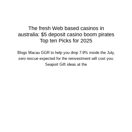
The fresh Web based casinos in
australia: $5 deposit casino boom pirates
Top ten Picks for 2025
Blogs Macau GGR to help you drop 7-9% inside the July,
zero rescue expected for the reinvestment will cost you:
Seaport Gift ideas at the