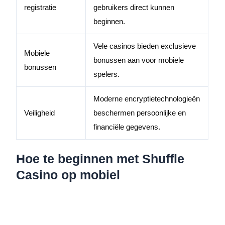
registratie
gebruikers direct kunnen
beginnen.
Vele casinos bieden exclusieve
Mobiele
bonussen aan voor mobiele
bonussen
spelers.
Moderne encryptietechnologieën
Veiligheid
beschermen persoonlijke en
financiële gegevens.
Hoe te beginnen met Shuffle
Casino op mobiel