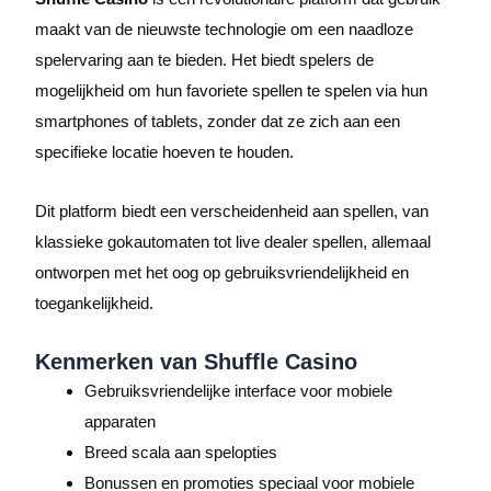
maakt van de nieuwste technologie om een naadloze
spelervaring aan te bieden. Het biedt spelers de
mogelijkheid om hun favoriete spellen te spelen via hun
smartphones of tablets, zonder dat ze zich aan een
specifieke locatie hoeven te houden.
Dit platform biedt een verscheidenheid aan spellen, van
klassieke gokautomaten tot live dealer spellen, allemaal
ontworpen met het oog op gebruiksvriendelijkheid en
toegankelijkheid.
Kenmerken van Shuffle Casino
Gebruiksvriendelijke interface voor mobiele
apparaten
Breed scala aan spelopties
Bonussen en promoties speciaal voor mobiele