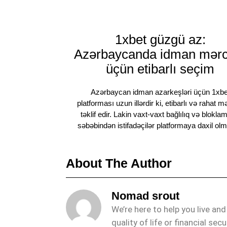
1xbet güzgü az:
Azərbaycanda idman mərc
üçün etibarlı seçim
Azərbaycan idman azarkeşləri üçün 1xbe
platforması uzun illərdir ki, etibarlı və rahat m
təklif edir. Lakin vaxt-vaxt bağlılıq və blokla
səbəbindən istifadəçilər platformaya daxil ol
About The Author
Nomad srout
We’re here to help you live an
quality of life or financial secu