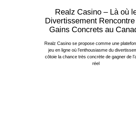
Realz Casino – Là où l
Divertissement Rencontre
Gains Concrets au Cana
Realz Casino se propose comme une platefo
jeu en ligne où l’enthousiasme du divertisse
côtoie la chance très concrète de gagner de l’
réel