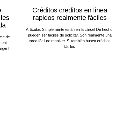
e
Créditos creditos en linea
 les
rapidos realmente fáciles
da
Artículos Simplemente están en la cárcel De hecho,
pueden ser fáciles de solicitar. Son realmente una
rme de
tarea fácil de resolver. Si también busca créditos
ment
fáciles
argent