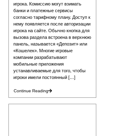
игрока. Комиссию могут взимать
банки и платежные сервисы
согласно тарифному плану. Доступ к
нему появляется после авторизации
игрока на сайте. Обычно кнопка для
вызова раздела встроена в верхнюю
панель, называется «Депозит» или
«Кошелек». Многие игровые
компании разрабатывают
мобильные приложения
устанавливаемые для того, чтобы
игроки имели постоянный […]
Continue Reading