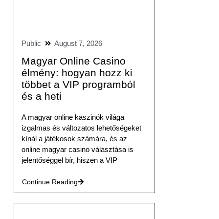
Public
August 7, 2026
Magyar Online Casino
élmény: hogyan hozz ki
többet a VIP programból
és a heti
A magyar online kaszinók világa
izgalmas és változatos lehetőségeket
kínál a játékosok számára, és az
online magyar casino választása is
jelentőséggel bír, hiszen a VIP
Continue Reading