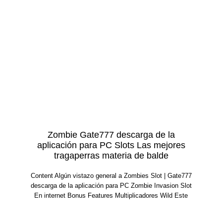
Zombie Gate777 descarga de la
aplicación para PC Slots Las mejores
tragaperras materia de balde
Content Algún vistazo general a Zombies Slot | Gate777
descarga de la aplicación para PC Zombie Invasion Slot
En internet Bonus Features Multiplicadores Wild Este