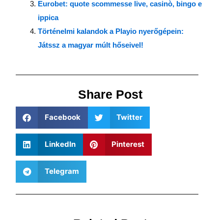
Eurobet: quote scommesse live, casinò, bingo e
ippica
Történelmi kalandok a Playio nyerőgépein:
Játssz a magyar múlt hőseivel!
Share Post
Facebook
Twitter
LinkedIn
Pinterest
Telegram