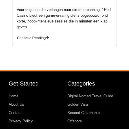
Voor degenen die verlangen naar directe spanning, 1Red
Casino biedt een game-ervaring die is opgebouwd rond
korte, hoog‑intensieve sessies die in minuten een klap
geven.
Continue Reading
Get Started
Categories
Home
Digital Nomad Travel Guide
About Us
Golden Visa
Contact
Second Citizenship
Privacy Policy
Offshore