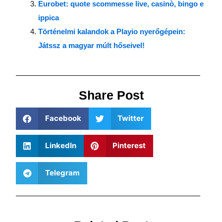
Eurobet: quote scommesse live, casinò, bingo e
ippica
Történelmi kalandok a Playio nyerőgépein:
Játssz a magyar múlt hőseivel!
Share Post
Facebook
Twitter
LinkedIn
Pinterest
Telegram