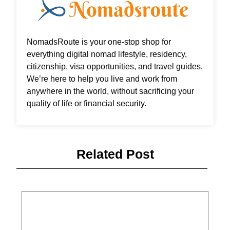
NomadsRoute is your one-stop shop for
everything digital nomad lifestyle, residency,
citizenship, visa opportunities, and travel guides.
We’re here to help you live and work from
anywhere in the world, without sacrificing your
quality of life or financial security.
Related Post