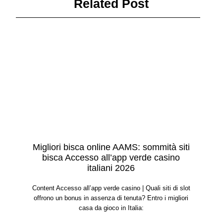
Related Post
Migliori bisca online AAMS: sommità siti
bisca Accesso all’app verde casino
italiani 2026
Content Accesso all’app verde casino | Quali siti di slot
offrono un bonus in assenza di tenuta? Entro i migliori
casa da gioco in Italia: