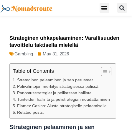
S
Skip
Menu
Digital Nomad Travel Guide
Second Citizenship
to
content
Strateginen uhkapelaaminen: Varallisuuden
tavoittelu taktisella mielellä
Gambling
May 31, 2026
Table of Contents
Strateginen pelaaminen ja sen perusteet
Pelivalintojen merkitys strategisessa pelissä
Panostusstrategiat ja pelikassan hallinta
Tunteiden hallinta ja pelistrategian noudattaminen
Flamez Casino: Alusta strategiselle pelaamiselle
Related posts:
Strateginen pelaaminen ja sen