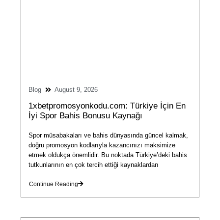
Blog
August 9, 2026
1xbetpromosyonkodu.com: Türkiye İçin En
İyi Spor Bahis Bonusu Kaynağı
Spor müsabakaları ve bahis dünyasında güncel kalmak,
doğru promosyon kodlarıyla kazancınızı maksimize
etmek oldukça önemlidir. Bu noktada Türkiye’deki bahis
tutkunlarının en çok tercih ettiği kaynaklardan
Continue Reading