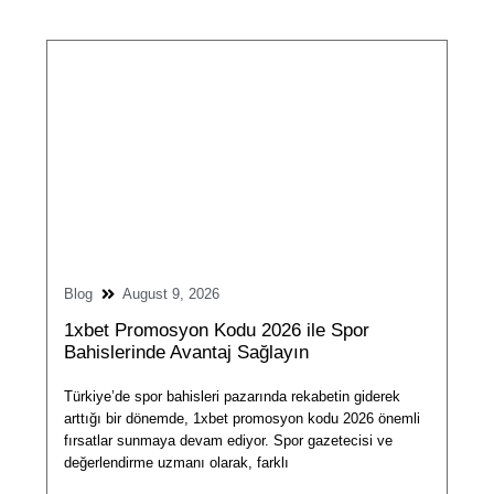
Blog
August 9, 2026
1xbet Promosyon Kodu 2026 ile Spor
Bahislerinde Avantaj Sağlayın
Türkiye’de spor bahisleri pazarında rekabetin giderek
arttığı bir dönemde, 1xbet promosyon kodu 2026 önemli
fırsatlar sunmaya devam ediyor. Spor gazetecisi ve
değerlendirme uzmanı olarak, farklı