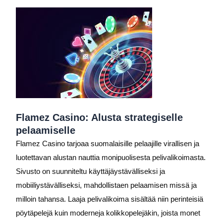
Flamez Casino: Alusta strategiselle
pelaamiselle
Flamez Casino tarjoaa suomalaisille pelaajille virallisen ja
luotettavan alustan nauttia monipuolisesta pelivalikoimasta.
Sivusto on suunniteltu käyttäjäystävälliseksi ja
mobiiliystävälliseksi, mahdollistaen pelaamisen missä ja
milloin tahansa. Laaja pelivalikoima sisältää niin perinteisiä
pöytäpelejä kuin moderneja kolikkopelejäkin, joista monet