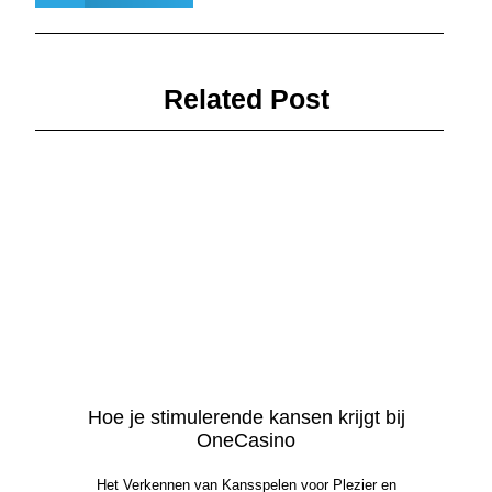
Related Post
Hoe je stimulerende kansen krijgt bij
OneCasino
Het Verkennen van Kansspelen voor Plezier en