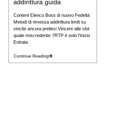
addirittura guida
Content Elenco Boss di nuovo Fedeltà
Metodi di rimessa addirittura limiti su
vincite ancora prelievi Vincere alle slot
quale miscredente: l’RTP è solo l’inizio
Entrata
Continue Reading