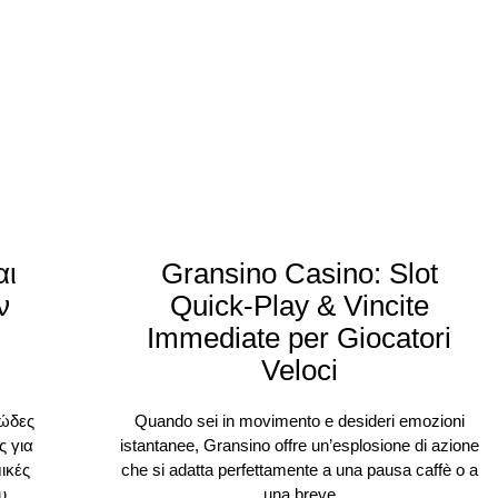
αι
Gransino Casino: Slot
ν
Quick‑Play & Vincite
Immediate per Giocatori
Veloci
ιώδες
Quando sei in movimento e desideri emozioni
ς για
istantanee, Gransino offre un’esplosione di azione
μικές
che si adatta perfettamente a una pausa caffè o a
υ
una breve