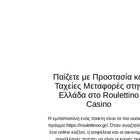
Παίζετε με Προστασία κ
Ταχείες Μεταφορές στη
Ελλάδα στο Roulettino
Casino
Η εμπιστοσύνη ενός παίκτη είναι το πιο ουσ
πράγμα https://roulettinoo.gr/. Όταν αναζητά
ένα online καζίνο, η ασφάλεια και οι οικονο
συναλλαγές πρέπει να είναι οι κύριες σο