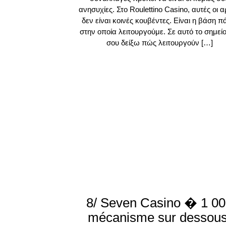
ανησυχίες. Στο Roulettino Casino, αυτές οι 
δεν είναι κοινές κουβέντες. Είναι η βάση 
στην οποία λειτουργούμε. Σε αυτό το σημείο
σου δείξω πώς λειτουργούν […]
8/ Seven Casino � 1 0
mécanisme sur dessous