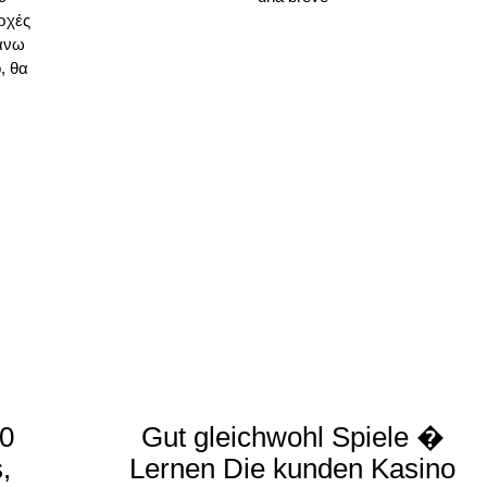
αρχές
πάνω
, θα
00
Gut gleichwohl Spiele �
,
Lernen Die kunden Kasino