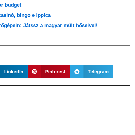
lar budget
asinò, bingo e ippica
rőgépein: Játssz a magyar múlt hőseivel!
LinkedIn
Pinterest
Telegram