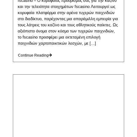
fscasino – Ο κορυφαίος προορισμός σας για την καζίνο
και την τελειότητα στοιχημάτων fscasino Λειτουργεί ως
κορυφαία πλατφόρμα στην αρένα τυχερών παιχνιδιών
στο διαδίκτυο, παρέχοντας μια απαράμιλλη εμπειρία για
τους λάτρεις του καζίνο και τους αθλητικούς παίκτες. Ως
αξιόπιστο όνομα στον κόσμο των τυχερών παιχνιδιών,
το fscasino προσφέρει μια εκτεταμένη επιλογή
παιχνιδιών χαρτοπαικτικών λεσχών, με […]
Continue Reading