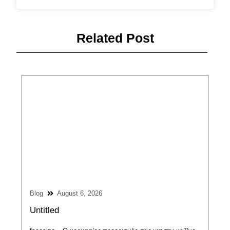
Related Post
Blog
August 6, 2026
Untitled