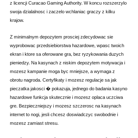
z licencji Curacao Gaming Authority. W koncu rozszerzylo
swoja dzialalnosc i zaczelo wchlaniac graczy z kilku
krajow.
Z minimalnym depozytem prosciej zdecydowac sie
wyprobowac przedsiebiorstwa hazardowe, wpasc twoich
ekran i ktore sa oferowane gra, bez ryzykowania duzych
pieniedzy. Na kasynach z niskim depozytem motywacja i
mozesz kampanie moga byc mniejsze, a wymaga z
obrotu nagroda. Certyfikaty i mozesz regulacje sa jak
pieczatka jakosci � pokazuja, jednego do badania kasyno
hazardowe funkcja skutecznie i mozesz oplaca uczciwa
gre. Bezpieczniejszy i mozesz szczerosc na kasynach
internet to nogi, jesli chcesz doswiadczyc swobodnie i
mozesz zamiast stresu.