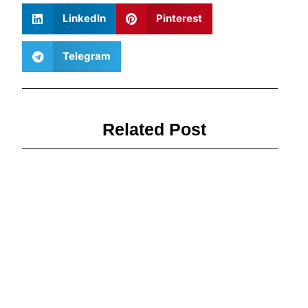
LinkedIn
Pinterest
Telegram
Related Post