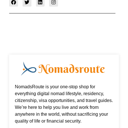
a
w
i
n
c
i
n
s
e
t
k
t
b
t
e
a
o
e
d
g
o
r
i
r
k
n
a
m
NomadsRoute is your one-stop shop for
everything digital nomad lifestyle, residency,
citizenship, visa opportunities, and travel guides.
We’re here to help you live and work from
anywhere in the world, without sacrificing your
quality of life or financial security.