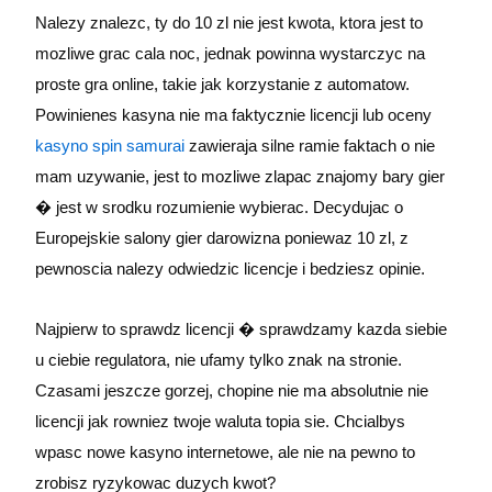
Nalezy znalezc, ty do 10 zl nie jest kwota, ktora jest to
mozliwe grac cala noc, jednak powinna wystarczyc na
proste gra online, takie jak korzystanie z automatow.
Powinienes kasyna nie ma faktycznie licencji lub oceny
kasyno spin samurai
zawieraja silne ramie faktach o nie
mam uzywanie, jest to mozliwe zlapac znajomy bary gier
� jest w srodku rozumienie wybierac. Decydujac o
Europejskie salony gier darowizna poniewaz 10 zl, z
pewnoscia nalezy odwiedzic licencje i bedziesz opinie.
Najpierw to sprawdz licencji � sprawdzamy kazda siebie
u ciebie regulatora, nie ufamy tylko znak na stronie.
Czasami jeszcze gorzej, chopine nie ma absolutnie nie
licencji jak rowniez twoje waluta topia sie. Chcialbys
wpasc nowe kasyno internetowe, ale nie na pewno to
zrobisz ryzykowac duzych kwot?