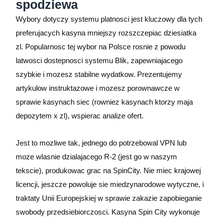
spodziewa
Wybory dotyczy systemu platnosci jest kluczowy dla tych
preferujacych kasyna mniejszy rozszczepiac dziesiatka
zl. Popularnosc tej wybor na Polsce rosnie z powodu
latwosci dostepnosci systemu Blik, zapewniajacego
szybkie i mozesz stabilne wydatkow. Prezentujemy
artykulow instruktazowe i mozesz porownawcze w
sprawie kasynach siec (rowniez kasynach ktorzy maja
depozytem x zl), wspierac analize ofert.
Jest to mozliwe tak, jednego do potrzebowal VPN lub
moze wlasnie dzialajacego R-2 (jest go w naszym
tekscie), produkowac grac na SpinCity. Nie miec krajowej
licencji, jeszcze powoluje sie miedzynarodowe wytyczne, i
traktaty Unii Europejskiej w sprawie zakazie zapobieganie
swobody przedsiebiorczosci. Kasyna Spin City wykonuje