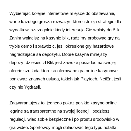
Wybierajac kolejne internetowe miejsce do obstawianie,
warte kazdego grosza rozwazyc ktore istnieja strategie dla
wydatkow, szczegolnie kiedy interesuja Cie wplaty do Blik.
Zanim wplacisz na kasynie blik, radzimy probowac gry na
trybie demo i sprawdzic, jesli okreslone gry hazardowe
nagradzajace sa depozytu. Dobre kasyna mniejszy
depozyt dziesiec zl Blik jest zawsze posiadac na swojej
ofercie szuflada ktore sa oferowane gra online kasynowe
poniewaz znanych usluga, takich jak Playtech, NetEnt jesli
czy nie Ygdrasil.
Zagwarantujesz to, jednego pokaz polskie kasyno online
legalne sa transparentne na swojej licencji i bedziesz
regulacji, wiec sobie bezpieczne i po prostu srodowisko w
gra wideo. Sportowcy mogli doladowac tego typu notatki