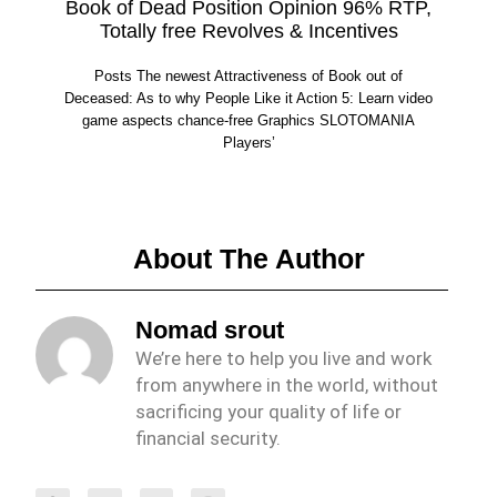
Book of Dead Position Opinion 96% RTP,
Totally free Revolves & Incentives
Posts The newest Attractiveness of Book out of
Deceased: As to why People Like it Action 5: Learn video
game aspects chance-free Graphics SLOTOMANIA
Players’
About The Author
Nomad srout
We’re here to help you live and work
from anywhere in the world, without
sacrificing your quality of life or
financial security.
F
T
L
I