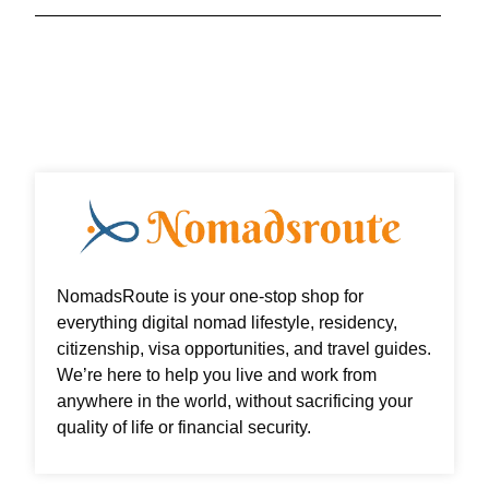
c
i
n
s
e
t
k
t
b
t
e
a
o
e
d
g
o
r
i
r
k
n
a
m
NomadsRoute is your one-stop shop for
everything digital nomad lifestyle, residency,
citizenship, visa opportunities, and travel guides.
We’re here to help you live and work from
anywhere in the world, without sacrificing your
quality of life or financial security.