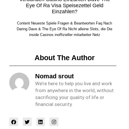
Eye Of Ra Visa Speisezettel Geld
Einzahlen?
Content Neueste Spiele Fragen & Beantworten Faq Nach
Daring Dave & The Eye Of Ra Nicht alleine Slots, die Die
inside Casinos inoffizieller mitarbeiter Netz
About The Author
Nomad srout
We’re here to help you live and work
from anywhere in the world, without
sacrificing your quality of life or
financial security.
F
T
L
I
a
w
i
n