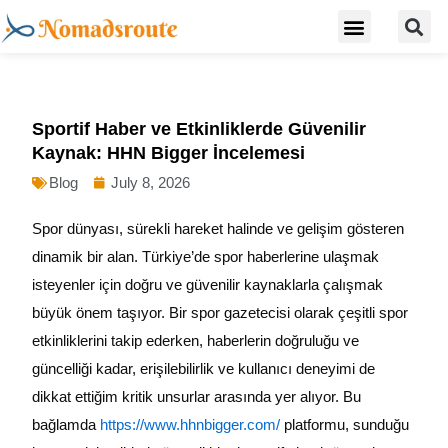
S
Skip
Menu
Digital Nomad Travel Guide
Second Citizenship
to
content
Sportif Haber ve Etkinliklerde Güvenilir
Kaynak: HHN Bigger İncelemesi
Blog
July 8, 2026
Spor dünyası, sürekli hareket halinde ve gelişim gösteren
dinamik bir alan. Türkiye’de spor haberlerine ulaşmak
isteyenler için doğru ve güvenilir kaynaklarla çalışmak
büyük önem taşıyor. Bir spor gazetecisi olarak çeşitli spor
etkinliklerini takip ederken, haberlerin doğruluğu ve
güncelliği kadar, erişilebilirlik ve kullanıcı deneyimi de
dikkat ettiğim kritik unsurlar arasında yer alıyor. Bu
bağlamda
https://www.hhnbigger.com/
platformu, sunduğu