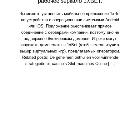
рабочее зеркало 1XBET.
Вы можете установить мобильное приложение 1xBet
на устройства с операционными системами Android
или iOS. Приложение обеспечивает прямое
соединение с серверами компании, поэтому оно не
подвержено блокировкам доменов. Игроки могут
запускать демо слоты в 1xBet (чтобы смело изучить
выбор виртуальных игр), предлагаемых оператором.
Related posts: De geheimen onthullen voor winnende
strategieën bij casino’s Slot machines Online […]