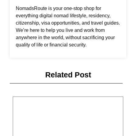
NomadsRoute is your one-stop shop for
everything digital nomad lifestyle, residency,
citizenship, visa opportunities, and travel guides.
We’re here to help you live and work from
anywhere in the world, without sacrificing your
quality of life or financial security.
Related Post