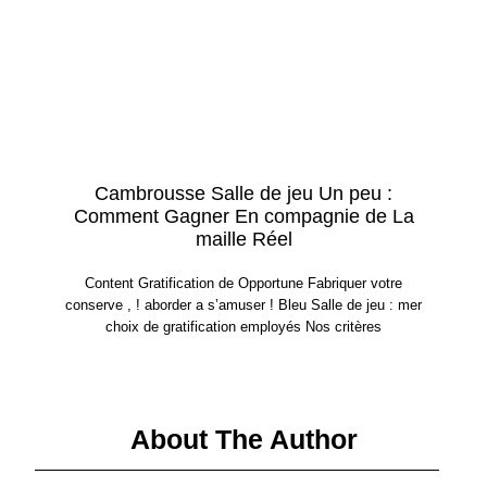
Cambrousse Salle de jeu Un peu :
Comment Gagner En compagnie de La
maille Réel
Content Gratification de Opportune Fabriquer votre
conserve , ! aborder a s’amuser ! Bleu Salle de jeu : mer
choix de gratification employés Nos critères
About The Author