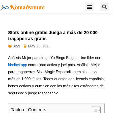
S
Skip
Menu
Digital Nomad Travel Guide
Second Citizenship
to
content
Slots online gratis Juega a más de 20 000
tragaperras gratis
Blog
May 23, 2026
Análisis Mejor para bingo Yo Bingo Bingo online líder con
kirolbet app
comunidad activa y jackpots. Análisis Mejor
para tragaperras SlotsMagic Especialista en slots con
más de 1.000 títulos. Todos cuentan con licencia española,
bonos activos y cumplen con los más altos estándares de
seguridad y juego responsable.
Table of Contents