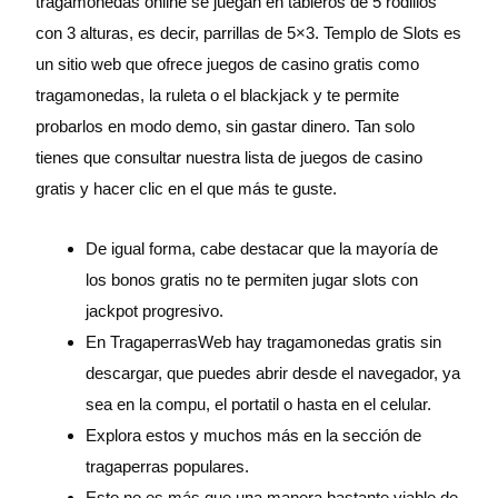
tragamonedas online se juegan en tableros de 5 rodillos
con 3 alturas, es decir, parrillas de 5×3. Templo de Slots es
un sitio web que ofrece juegos de casino gratis como
tragamonedas, la ruleta o el blackjack y te permite
probarlos en modo demo, sin gastar dinero. Tan solo
tienes que consultar nuestra lista de juegos de casino
gratis y hacer clic en el que más te guste.
De igual forma, cabe destacar que la mayoría de
los bonos gratis no te permiten jugar slots con
jackpot progresivo.
En TragaperrasWeb hay tragamonedas gratis sin
descargar, que puedes abrir desde el navegador, ya
sea en la compu, el portatil o hasta en el celular.
Explora estos y muchos más en la sección de
tragaperras populares.
Esto no es más que una manera bastante viable de