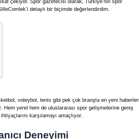
kkat çekiyor. Spor gazetecisi olarak, Türkiye’nin spor
illeComlek’i detaylı bir biçimde değerlendirdim.
etbol, voleybol, tenis gibi pek çok branşta en yeni haberler
r. Hem yerel hem de uluslararası spor gelişmelerine geniş
ihtiyaçlarını karşılamayı amaçlıyor.
lanıcı Deneyimi