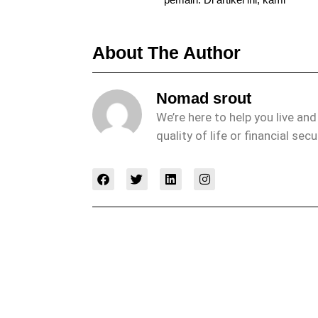
About The Author
Nomad srout
We’re here to help you live an
quality of life or financial secu
F
T
L
I
a
w
i
n
c
i
n
s
e
t
k
t
b
t
e
a
o
e
d
g
o
r
i
r
k
n
a
m