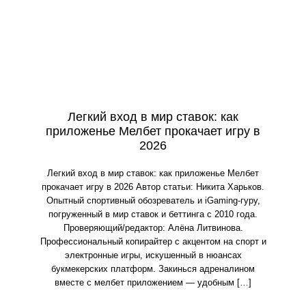
Легкий вход в мир ставок: как
приложенье Мелбет прокачает игру в
2026
Легкий вход в мир ставок: как приложенье Мелбет
прокачает игру в 2026 Автор статьи: Никита Харьков.
Опытный спортивный обозреватель и iGaming-гуру,
погруженный в мир ставок и беттинга с 2010 года.
Проверяющий/редактор: Алёна Литвинова.
Профессиональный копирайтер с акцентом на спорт и
электронные игры, искушенный в нюансах
букмекерских платформ. Закинься адреналином
вместе с мелбет приложением — удобным […]