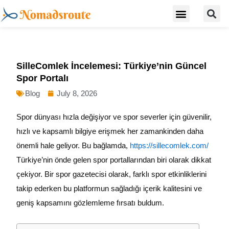
S
Skip
Menu
Digital Nomad Travel Guide
Second Citizenship
to
content
SilleComlek İncelemesi: Türkiye’nin Güncel
Spor Portalı
Blog
July 8, 2026
Spor dünyası hızla değişiyor ve spor severler için güvenilir,
hızlı ve kapsamlı bilgiye erişmek her zamankinden daha
önemli hale geliyor. Bu bağlamda,
https://sillecomlek.com/
Türkiye’nin önde gelen spor portallarından biri olarak dikkat
çekiyor. Bir spor gazetecisi olarak, farklı spor etkinliklerini
takip ederken bu platformun sağladığı içerik kalitesini ve
geniş kapsamını gözlemleme fırsatı buldum.