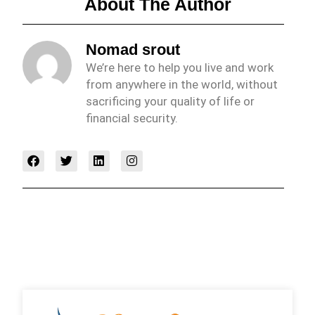
About The Author
Nomad srout
We’re here to help you live and work
from anywhere in the world, without
sacrificing your quality of life or
financial security.
F
T
L
I
a
w
i
n
c
i
n
s
e
t
k
t
b
t
e
a
o
e
d
g
o
r
i
r
k
n
a
m