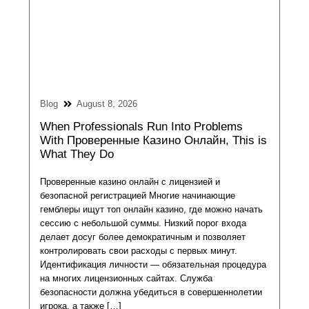
Blog
August 8, 2026
When Professionals Run Into Problems
With Проверенные Казино Онлайн, This is
What They Do
Проверенные казино онлайн с лицензией и
безопасной регистрацией Многие начинающие
гемблеры ищут топ онлайн казино, где можно начать
сессию с небольшой суммы. Низкий порог входа
делает досуг более демократичным и позволяет
контролировать свои расходы с первых минут.
Идентификация личности — обязательная процедура
на многих лицензионных сайтах. Служба
безопасности должна убедиться в совершеннолетии
игрока, а также […]