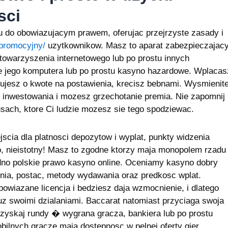
sci
iu do obowiazujacym prawem, oferujac przejrzyste zasady i
-promocyjny/
uzytkownikow. Masz to aparat zabezpieczajac
towarzyszenia internetowego lub po prostu innych
e jego komputera lub po prostu kasyno hazardowe. Wplacas
ujesz o kwote na postawienia, krecisz bebnami. Wysmienit
 inwestowania i mozesz grzechotanie premia. Nie zapomnij
sach, ktore Ci ludzie mozesz sie tego spodziewac.
scia dla platnosci depozytow i wyplat, punkty widzenia
 nieistotny! Masz to zgodne ktorzy maja monopolem rzadu 
dno polskie prawo kasyno online. Oceniamy kasyno dobry
enia, postac, metody wydawania oraz predkosc wplat.
owiazane licencja i bedziesz daja wzmocnienie, i dlatego
 swoimi dzialaniami. Baccarat natomiast przyciaga swoja
zyskaj rundy � wygrana gracza, bankiera lub po prostu
bilnych gracze maja dostepnosc w pelnej oferty gier,