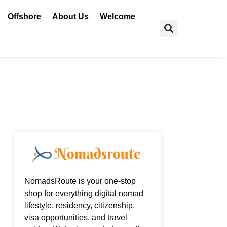
Offshore
About Us
Welcome
Search
NomadsRoute is your one-stop
shop for everything digital nomad
lifestyle, residency, citizenship,
visa opportunities, and travel