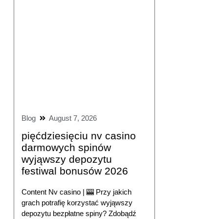
Blog
August 7, 2026
pięćdziesięciu nv casino
darmowych spinów
wyjąwszy depozytu
festiwal bonusów 2026
Content Nv casino | 🎰 Przy jakich
grach potrafię korzystać wyjąwszy
depozytu bezpłatne spiny? Zdobądź