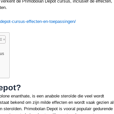
 verkent de Primobolan Depot cursus, inclusief de effecten,
ten.
-depot-cursus-effecten-en-toepassingen/
sus
epot?
one enanthate, is een anabole steroïde die veel wordt
 staat bekend om zijn milde effecten en wordt vaak gezien al
an steroïden. Primobolan Depot is vooral populair gedurende