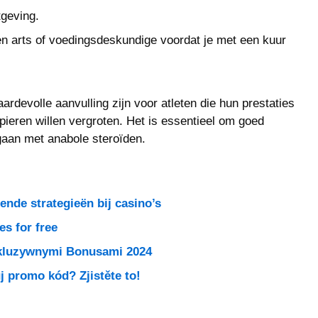
tgeving.
en arts of voedingsdeskundige voordat je met een kuur
rdevolle aanvulling zijn voor atleten die hun prestaties
spieren willen vergroten. Het is essentieel om goed
 gaan met anabole steroïden.
nde strategieën bij casino’s
s for free
skluzywnymi Bonusami 2024
j promo kód? Zjistěte to!