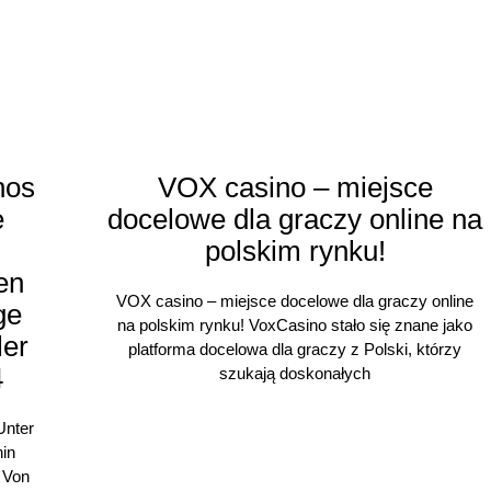
nos
VOX casino – miejsce
e
docelowe dla graczy online na
polskim rynku!
en
VOX casino – miejsce docelowe dla graczy online
ge
na polskim rynku! VoxCasino stało się znane jako
ler
platforma docelowa dla graczy z Polski, którzy
4
szukają doskonałych
Unter
in
 Von