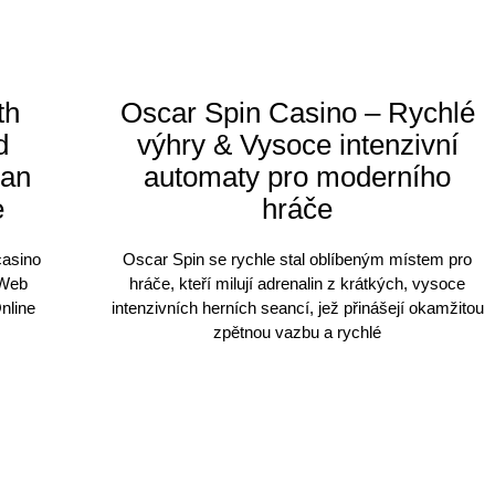
th
Oscar Spin Casino – Rychlé
d
výhry & Vysoce intenzivní
ean
automaty pro moderního
e
hráče
casino
Oscar Spin se rychle stal oblíbeným místem pro
 Web
hráče, kteří milují adrenalin z krátkých, vysoce
nline
intenzivních herních seancí, jež přinášejí okamžitou
zpětnou vazbu a rychlé