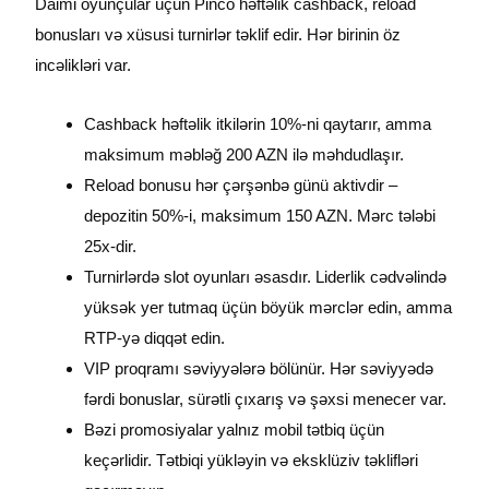
Daimi oyunçular üçün Pinco həftəlik cashback, reload
bonusları və xüsusi turnirlər təklif edir. Hər birinin öz
incəlikləri var.
Cashback həftəlik itkilərin 10%-ni qaytarır, amma
maksimum məbləğ 200 AZN ilə məhdudlaşır.
Reload bonusu hər çərşənbə günü aktivdir –
depozitin 50%-i, maksimum 150 AZN. Mərc tələbi
25x-dir.
Turnirlərdə slot oyunları əsasdır. Liderlik cədvəlində
yüksək yer tutmaq üçün böyük mərclər edin, amma
RTP-yə diqqət edin.
VIP proqramı səviyyələrə bölünür. Hər səviyyədə
fərdi bonuslar, sürətli çıxarış və şəxsi menecer var.
Bəzi promosiyalar yalnız mobil tətbiq üçün
keçərlidir. Tətbiqi yükləyin və eksklüziv təklifləri