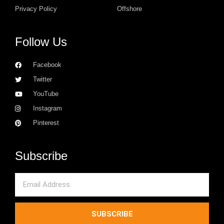
Privacy Policy
Offshore
Follow Us
Facebook
Twitter
YouTube
Instagram
Pinterest
Subscribe
Email
SUBSCRIBE