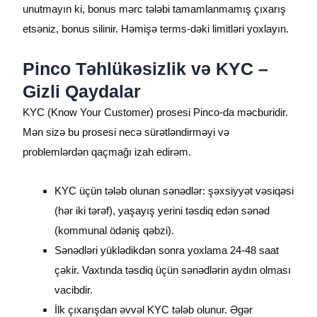
unutmayın ki, bonus mərc tələbi tamamlanmamış çıxarış
etsəniz, bonus silinir. Həmişə terms-dəki limitləri yoxlayın.
Pinco Təhlükəsizlik və KYC –
Gizli Qaydalar
KYC (Know Your Customer) prosesi Pinco-da məcburidir.
Mən sizə bu prosesi necə sürətləndirməyi və
problemlərdən qaçmağı izah edirəm.
KYC üçün tələb olunan sənədlər: şəxsiyyət vəsiqəsi
(hər iki tərəf), yaşayış yerini təsdiq edən sənəd
(kommunal ödəniş qəbzi).
Sənədləri yüklədikdən sonra yoxlama 24-48 saat
çəkir. Vaxtında təsdiq üçün sənədlərin aydın olması
vacibdir.
İlk çıxarışdan əvvəl KYC tələb olunur. Əgər