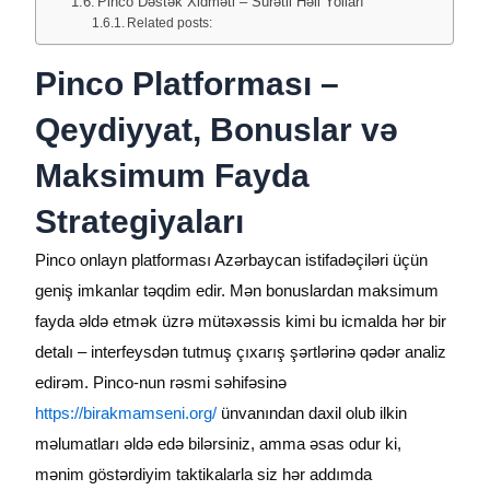
Pinco Dəstək Xidməti – Sürətli Həll Yolları
Related posts:
Pinco Platforması –
Qeydiyyat, Bonuslar və
Maksimum Fayda
Strategiyaları
Pinco onlayn platforması Azərbaycan istifadəçiləri üçün
geniş imkanlar təqdim edir. Mən bonuslardan maksimum
fayda əldə etmək üzrə mütəxəssis kimi bu icmalda hər bir
detalı – interfeysdən tutmuş çıxarış şərtlərinə qədər analiz
edirəm. Pinco-nun rəsmi səhifəsinə
https://birakmamseni.org/
ünvanından daxil olub ilkin
məlumatları əldə edə bilərsiniz, amma əsas odur ki,
mənim göstərdiyim taktikalarla siz hər addımda