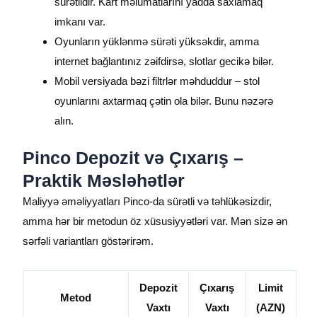
sürətlidir. Kart məlumatlarını yadda saxlamaq
imkanı var.
Oyunların yüklənmə sürəti yüksəkdir, amma
internet bağlantınız zəifdirsə, slotlar gecikə bilər.
Mobil versiyada bəzi filtrlər məhduddur – stol
oyunlarını axtarmaq çətin ola bilər. Bunu nəzərə
alın.
Pinco Depozit və Çıxarış –
Praktik Məsləhətlər
Maliyyə əməliyyatları Pinco-da sürətli və təhlükəsizdir,
amma hər bir metodun öz xüsusiyyətləri var. Mən sizə ən
sərfəli variantları göstərirəm.
Depozit
Çıxarış
Limit
Metod
Vaxtı
Vaxtı
(AZN)