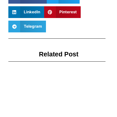
LinkedIn
Pinterest
Telegram
Related Post