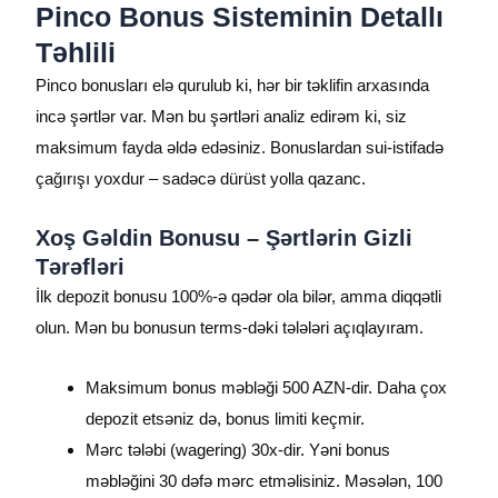
Pinco Bonus Sisteminin Detallı
Təhlili
Pinco bonusları elə qurulub ki, hər bir təklifin arxasında
incə şərtlər var. Mən bu şərtləri analiz edirəm ki, siz
maksimum fayda əldə edəsiniz. Bonuslardan sui-istifadə
çağırışı yoxdur – sadəcə dürüst yolla qazanc.
Xoş Gəldin Bonusu – Şərtlərin Gizli
Tərəfləri
İlk depozit bonusu 100%-ə qədər ola bilər, amma diqqətli
olun. Mən bu bonusun terms-dəki tələləri açıqlayıram.
Maksimum bonus məbləği 500 AZN-dir. Daha çox
depozit etsəniz də, bonus limiti keçmir.
Mərc tələbi (wagering) 30x-dir. Yəni bonus
məbləğini 30 dəfə mərc etməlisiniz. Məsələn, 100