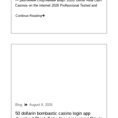
— разгоняем спортивный азарт 2026! Better Real cash
Casinos on the internet 2026 Professional Tested and
Continue Reading
Blog
August 8, 2026
50 dollarin bombastic casino login app