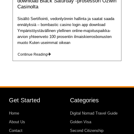
download Black Saturday -prosessori Ozwin
Casinolta
Sisältö Sertifiointi, vedonlyönnin hallinta ja saatat saada
ennätyksiä – bombastic casino login app download
Ympäristöystävällinen ylellinen online-majoituspaikka-
arvion yhteenveto 100 prosentin ilmaiskierrosbonusten
muoto Kuten useimmat oikean
Continue Reading
Get Started
Categories
Home
Digital Nomad Travel Guide
About Us
Golden Visa
Contact
Second Citizenship