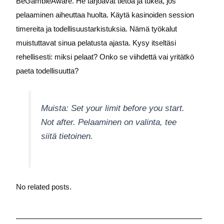
BeGambleAware. He tarjoavat tietoa ja tukea, jos
pelaaminen aiheuttaa huolta. Käytä kasinoiden session
timereita ja todellisuustarkistuksia. Nämä työkalut
muistuttavat sinua pelatusta ajasta. Kysy itseltäsi
rehellisesti: miksi pelaat? Onko se viihdettä vai yritätkö
paeta todellisuutta?
Muista: Set your limit before you start.
Not after. Pelaaminen on valinta, tee
siitä tietoinen.
No related posts.