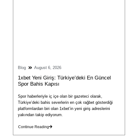
Blog
August 6, 2026
1xbet Yeni Giriş: Türkiye’deki En Güncel
Spor Bahis Kapısı
Spor haberleriyle iç içe olan bir gazeteci olarak,
Türkiye’deki bahis severlerin en çok rağbet gösterdiği
platformlardan biri olan 1xbet’in yeni giriş adreslerini
yakından takip ediyorum.
Continue Reading