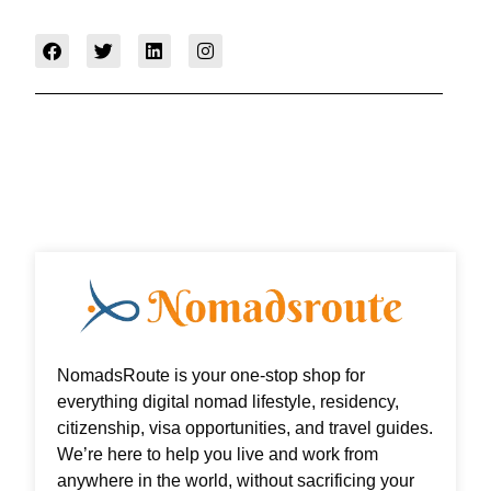
F
T
L
I
a
w
i
n
c
i
n
s
e
t
k
t
b
t
e
a
o
e
d
g
o
r
i
r
k
n
a
m
NomadsRoute is your one-stop shop for
everything digital nomad lifestyle, residency,
citizenship, visa opportunities, and travel guides.
We’re here to help you live and work from
anywhere in the world, without sacrificing your