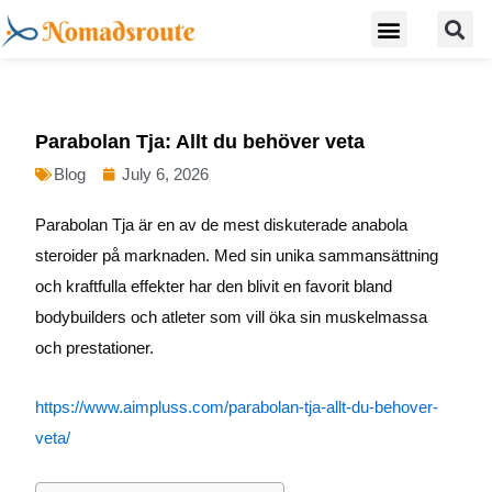
S
Skip
Menu
Digital Nomad Travel Guide
Second Citizenship
to
content
Parabolan Tja: Allt du behöver veta
Blog
July 6, 2026
Parabolan Tja är en av de mest diskuterade anabola
steroider på marknaden. Med sin unika sammansättning
och kraftfulla effekter har den blivit en favorit bland
bodybuilders och atleter som vill öka sin muskelmassa
och prestationer.
https://www.aimpluss.com/parabolan-tja-allt-du-behover-
veta/