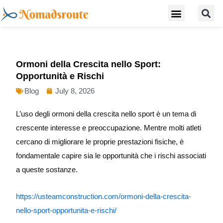
S
Skip
Menu
Digital Nomad Travel Guide
Second Citizenship
to
content
Ormoni della Crescita nello Sport:
Opportunità e Rischi
Blog
July 8, 2026
L’uso degli ormoni della crescita nello sport è un tema di
crescente interesse e preoccupazione. Mentre molti atleti
cercano di migliorare le proprie prestazioni fisiche, è
fondamentale capire sia le opportunità che i rischi associati
a queste sostanze.
https://usteamconstruction.com/ormoni-della-crescita-
nello-sport-opportunita-e-rischi/