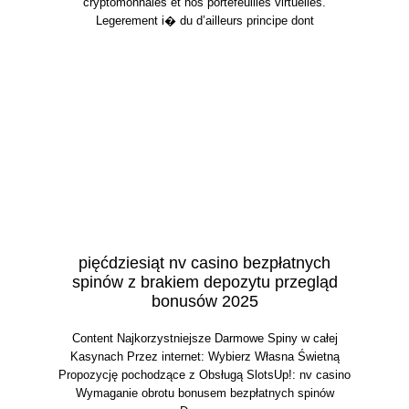
cryptomonnaies et nos portefeuilles virtuelles.
Legerement i� du d’ailleurs principe dont
pięćdziesiąt nv casino bezpłatnych
spinów z brakiem depozytu przegląd
bonusów 2025
Content Najkorzystniejsze Darmowe Spiny w całej
Kasynach Przez internet: Wybierz Własna Świetną
Propozycję pochodzące z Obsługą SlotsUp!: nv casino
Wymaganie obrotu bonusem bezpłatnych spinów