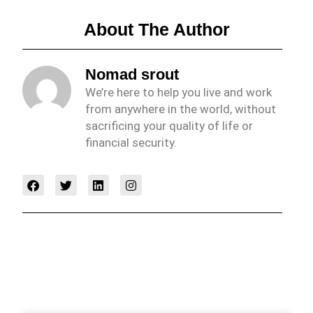
About The Author
Nomad srout
We’re here to help you live and work
from anywhere in the world, without
sacrificing your quality of life or
financial security.
F
T
L
I
a
w
i
n
c
i
n
s
e
t
k
t
b
t
e
a
o
e
d
g
o
r
i
r
k
n
a
m