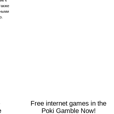
ие к
также
ьными
р.
e
Free internet games in the
e
Poki Gamble Now!