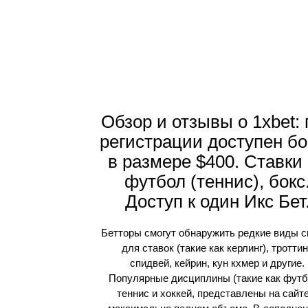
Обзор и отзывы о 1xbet:
регистрации доступен бо
в размере $400. Ставки
футбол (теннис), бокс
Доступ к один Икс Бет
Бетторы смогут обнаружить редкие виды с
для ставок (такие как керлинг), троттин
спидвей, кейрин, кун кхмер и другие.
Популярные дисциплины (такие как футб
теннис и хоккей, представлены на сайте