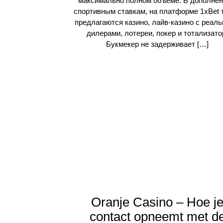
максимально полном объеме. В дополнен
спортивным ставкам, на платформе 1xBet 
предлагаются казино, лайв-казино с реал
дилерами, лотереи, покер и тотализато
Букмекер не задерживает […]
Oranje Casino – Hoe j
contact opneemt met d