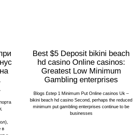
 при
Best $5 Deposit bikini beach
нус
hd casino Online casinos:
 на
Greatest Low Minimum
.
Gambling enterprises
.
Blogs £step 1 Minimum Put Online casinos Uk –
bikini beach hd casino Second, perhaps the reduced
порта
minimum put gambling enterprises continue to be
г,
businesses
ол),
 в