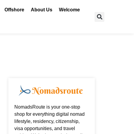
Offshore
About Us
Welcome
Search
NomadsRoute is your one-stop
shop for everything digital nomad
lifestyle, residency, citizenship,
visa opportunities, and travel