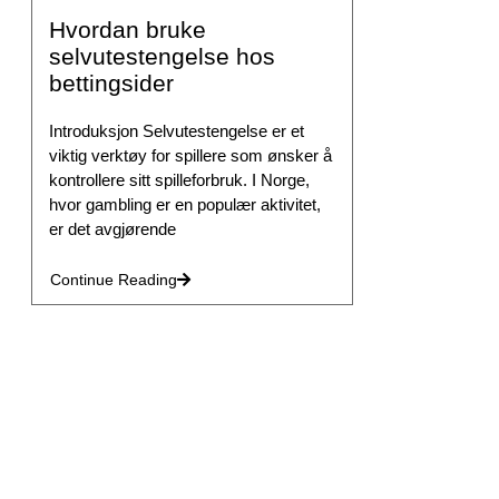
Hvordan bruke
selvutestengelse hos
bettingsider
Introduksjon Selvutestengelse er et
viktig verktøy for spillere som ønsker å
kontrollere sitt spilleforbruk. I Norge,
hvor gambling er en populær aktivitet,
er det avgjørende
Continue Reading