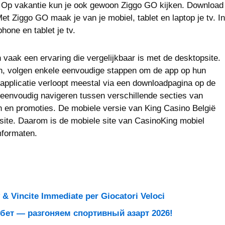
t. Op vakantie kun je ook gewoon Ziggo GO kijken. Download
Met Ziggo GO maak je van je mobiel, tablet en laptop je tv. In
one en tablet je tv.
en vaak een ervaring die vergelijkbaar is met de desktopsite.
n, volgen enkele eenvoudige stappen om de app op hun
de applicatie verloopt meestal via een downloadpagina op de
s eenvoudig navigeren tussen verschillende secties van
en en promoties. De mobiele versie van King Casino België
site. Daarom is de mobiele site van CasinoKing mobiel
mformaten.
 & Vincite Immediate per Giocatori Veloci
бет — разгоняем спортивный азарт 2026!