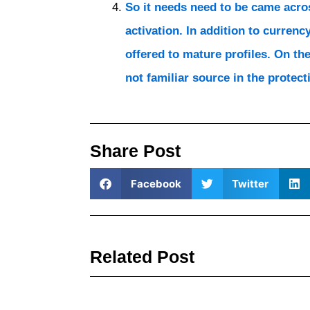
So it needs need to be came acros
activation. In addition to currenc
offered to mature profiles. On the
not familiar source in the protect
Share Post
Facebook
Twitter
Related Post