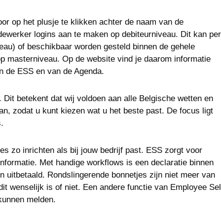
r op het plusje te klikken achter de naam van de
ewerker logins aan te maken op debiteurniveau. Dit kan per
iveau) of beschikbaar worden gesteld binnen de gehele
 masterniveau. Op de website vind je daarom informatie
van de ESS en van de Agenda.
 Dit betekent dat wij voldoen aan alle Belgische wetten en
n, zodat u kunt kiezen wat u het beste past. De focus ligt
.
es zo inrichten als bij jouw bedrijf past. ESS zorgt voor
informatie. Met handige workflows is een declaratie binnen
n uitbetaald. Rondslingerende bonnetjes zijn niet meer van
 dit wenselijk is of niet. Een andere functie van Employee Sel
 kunnen melden.