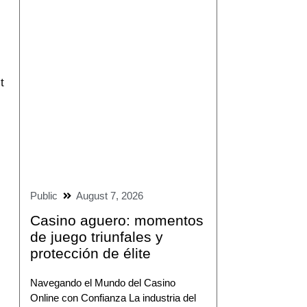
t
Public
August 7, 2026
Casino aguero: momentos
de juego triunfales y
protección de élite
Navegando el Mundo del Casino
Online con Confianza La industria del