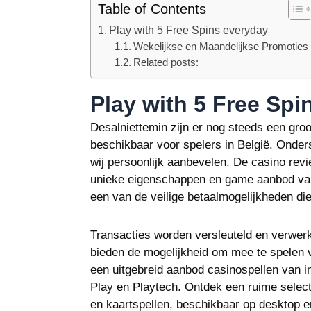
Table of Contents
Play with 5 Free Spins everyday
Wekelijkse en Maandelijkse Promoties
Related posts:
Play with 5 Free Spi
Desalniettemin zijn er nog steeds een gro
beschikbaar voor spelers in België. Onder
wij persoonlijk aanbevelen. De casino revi
unieke eigenschappen en game aanbod van 
een van de veilige betaalmogelijkheden di
Transacties worden versleuteld en verwerk
bieden de mogelijkheid om mee te spelen vo
een uitgebreid aanbod casinospellen van i
Play en Playtech. Ontdek een ruime selectie
en kaartspellen, beschikbaar op desktop e