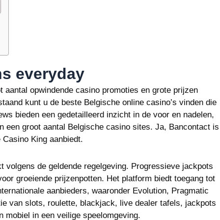
ns everyday
ot aantal opwindende casino promoties en grote prijzen
staand kunt u de beste Belgische online casino’s vinden die
ews bieden een gedetailleerd inzicht in de voor en nadelen,
een groot aantal Belgische casino sites. Ja, Bancontact is
e Casino King aanbiedt.
t volgens de geldende regelgeving. Progressieve jackpots
or groeiende prijzenpotten. Het platform biedt toegang tot
nternationale aanbieders, waaronder Evolution, Pragmatic
 van slots, roulette, blackjack, live dealer tafels, jackpots
n mobiel in een veilige speelomgeving.