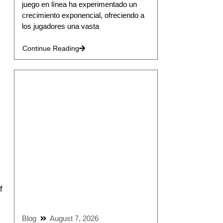
juego en línea ha experimentado un
crecimiento exponencial, ofreciendo a
los jugadores una vasta
Continue Reading
f
Blog
August 7, 2026