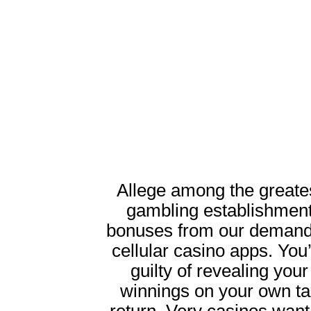
Allege among the greate
gambling establishmen
bonuses from our deman
cellular casino apps. You
guilty of revealing your
winnings on your own ta