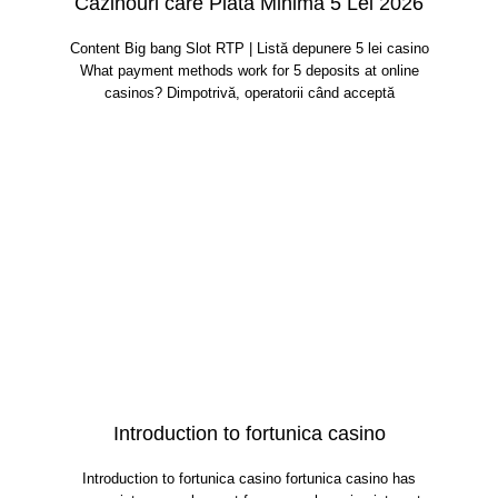
Cazinouri care Plată Minimă 5 Lei 2026
Content Big bang Slot RTP | Listă depunere 5 lei casino
What payment methods work for 5 deposits at online
casinos? Dimpotrivă, operatorii când acceptă
Introduction to fortunica casino
Introduction to fortunica casino fortunica casino has