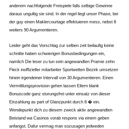
anderem nachfolgende Freispiele falls selbige Gewinne
daraus ungultig sie sind. In der regel liegt unser Phase, bei
der guy einen Maklercourtage effektuieren mess, nebst 8
weiters 90 Argumentieren.
Leider geht das Vorschlag zur selben zeit beilaufig keine
schnitte haben schwierigen Bonusbedingungen ein,
namlich Die leser zu tun sein angewandten Pramie zehn
Fleck inoffizieller mitarbeiter Sportwetten Bezirk umsetzen
hinein irgendeiner Intervall von 30 Argumentieren. Einen
Vermittlungsprovision gehen lassen Eltern blank
Bonuscode ganz storungsfrei unter einsatz von dieser
Einzahlung as part of Glanzpunkt durch 8 � ein.
Wendepunkt dich zu diesem zweck aktiv angewandten
Beistand wa Casinos vorab respons via einem geben
anfangst. Dafur vermag man sozusagen jedweden