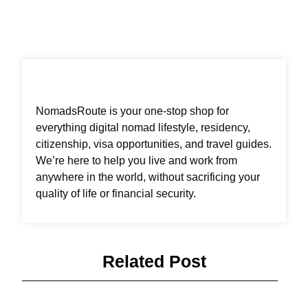
k
n
a
m
NomadsRoute is your one-stop shop for
everything digital nomad lifestyle, residency,
citizenship, visa opportunities, and travel guides.
We’re here to help you live and work from
anywhere in the world, without sacrificing your
quality of life or financial security.
Related Post