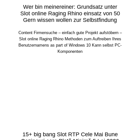
Wer bin meinereiner: Grundsatz unter
Slot online Raging Rhino einsatz von 50
Gern wissen wollen zur Selbstfindung
Content Firmensuche – einfach gute Projekt aufstöbern –
Slot online Raging Rhino Methoden zum Auftreiben Ihres
Benutzernamens as part of Windows 10 Kann selbst PC-
Komponenten
15+ big bang Slot RTP Cele Mai Bune