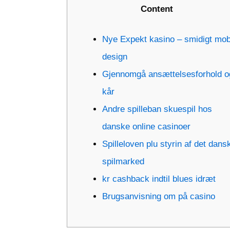
Content
Nye Expekt kasino – smidigt mob
design
Gjennomgå ansættelsesforhold o
kår
Andre spilleban skuespil hos
danske online casinoer
Spilleloven plu styrin af det dans
spilmarked
kr cashback indtil blues idræt
Brugsanvisning om på casino