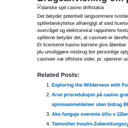
Det betyder potentielt langsommere tvistl
spillerbeskyttelse afhængigt af sted licens
overvåget og elektronskal rapportere fore
spillerne betyder det, at casinoet er dere
Et licenseret kasino barriere give åbenbar
plu umuliggøre misbrug bor personlige oply
casinoer væ offshore sider, pr. opererer ud
Related Posts:
Exploring the Wilderness with F
Arve prisreduksjon på casino grati
spinnsanmeldelser uten bidrag
Ako funguje overenie účtu v 22be
Tamoxifen Insulin-Zubereitungszy