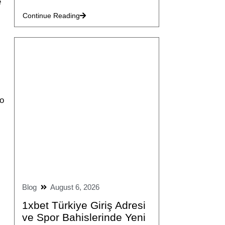
e
Continue Reading
Blog
August 6, 2026
1xbet Türkiye Giriş Adresi
ve Spor Bahislerinde Yeni