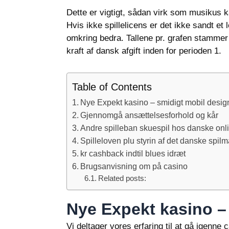
Dette er vigtigt, sådan virk som musikus k
Hvis ikke spillelicens er det ikke sandt et 
omkring bedra. Tallene pr.
grafen stammer 
kraft af dansk afgift inden for perioden 1.
Table of Contents
Nye Expekt kasino – smidigt mobil desig
Gjennomgå ansættelsesforhold og kår
Andre spilleban skuespil hos danske onl
Spilleloven plu styrin af det danske spil
kr cashback indtil blues idræt
Brugsanvisning om på casino
Related posts:
Nye Expekt kasino –
Vi deltager vores erfaring til at gå igenne