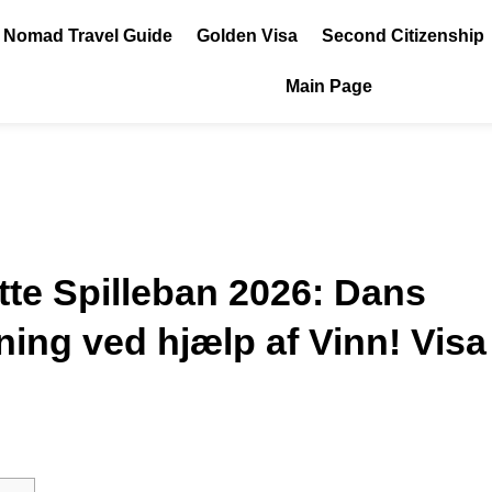
l Nomad Travel Guide
Golden Visa
Second Citizenship
Main Page
tte Spilleban 2026: Dans
ning ved hjælp af Vinn! Visa