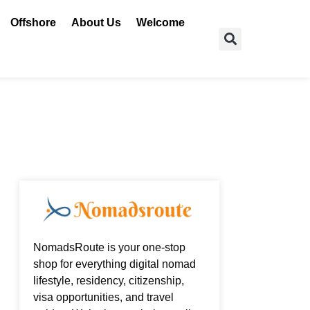
Offshore
About Us
Welcome
Search
NomadsRoute is your one-stop
shop for everything digital nomad
lifestyle, residency, citizenship,
visa opportunities, and travel