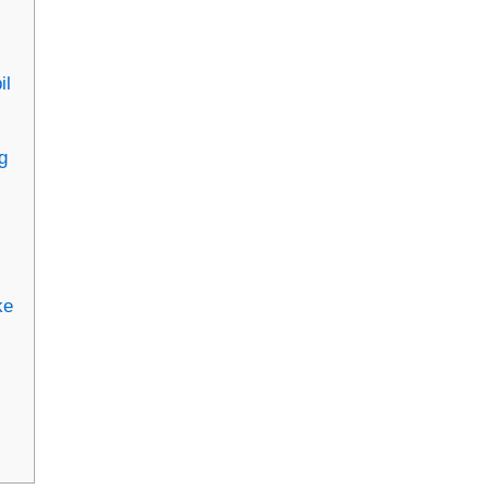
il
g
ke