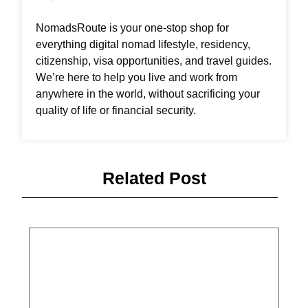
NomadsRoute is your one-stop shop for
everything digital nomad lifestyle, residency,
citizenship, visa opportunities, and travel guides.
We’re here to help you live and work from
anywhere in the world, without sacrificing your
quality of life or financial security.
Related Post