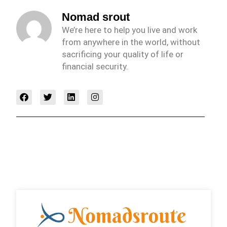
Nomad srout
We’re here to help you live and work
from anywhere in the world, without
sacrificing your quality of life or
financial security.
F
T
L
I
a
w
i
n
c
i
n
s
e
t
k
t
b
t
e
a
o
e
d
g
o
r
i
r
k
n
a
m