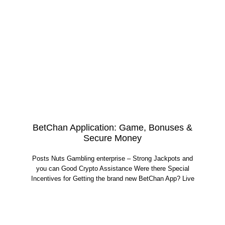
BetChan Application: Game, Bonuses &
Secure Money
Posts Nuts Gambling enterprise – Strong Jackpots and
you can Good Crypto Assistance Were there Special
Incentives for Getting the brand new BetChan App? Live