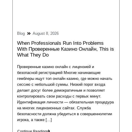
Blog
August 8, 2026
When Professionals Run Into Problems
With Проверенные Казино Онлайн, This is
What They Do
Проверенные казино онлайн с лицензией и
безопасной регистрацией Многие начинающие
гемблеры ищут топ онлайн казино, где можно начать
сессию с небольшой суммы. Низкий порог входа
делает досуг более демократичным и позволяет
контролировать свои расходы с первых минут.
Идентификация личности — обязательная процедура
на многих лицензионных сайтах. Служба
безопасности должна убедиться в совершеннолетии
игрока, а также […]
Continue Reading