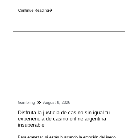
Continue Reading
Gambling
August 8, 2026
Disfruta la justicia de casino sin igual tu
experiencia de casino online argentina
insuperable
Para empezar, si estás buscando la emoción del juego