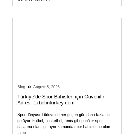
Blog
August 8, 2026
Türkiye’de Spor Bahisleri için Güvenilir
Adres: 1xbetinturkey.com
Spor dünyası Türkiye’de her geçen gün daha fazla ilgi
görüyor. Futbol, basketbol, tenis gibi popüler spor
dallarına olan ilgi, aynı zamanda spor bahislerine olan
talebi