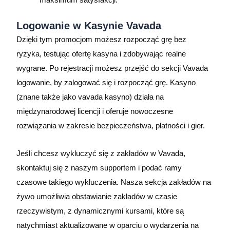
Logowanie w Kasynie Vavada
Dzięki tym promocjom możesz rozpocząć grę bez
ryzyka, testując ofertę kasyna i zdobywając realne
wygrane. Po rejestracji możesz przejść do sekcji Vavada
logowanie, by zalogować się i rozpocząć grę. Kasyno
(znane także jako vavada kasyno) działa na
międzynarodowej licencji i oferuje nowoczesne
rozwiązania w zakresie bezpieczeństwa, płatności i gier.
Jeśli chcesz wykluczyć się z zakładów w Vavada,
skontaktuj się z naszym supportem i podać ramy
czasowe takiego wykluczenia. Nasza sekcja zakładów na
żywo umożliwia obstawianie zakładów w czasie
rzeczywistym, z dynamicznymi kursami, które są
natychmiast aktualizowane w oparciu o wydarzenia na