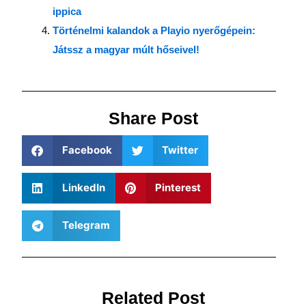
ippica
Történelmi kalandok a Playio nyerőgépein:
Játssz a magyar múlt hőseivel!
Share Post
Facebook
Twitter
LinkedIn
Pinterest
Telegram
Related Post