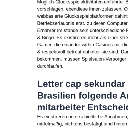
Moglich-Glucksspielaktivitaten einfuhrte. 
vorschlagen, ebendiese ihnen zulassen, 
webbasierte Glucksspielplattformen dahint
Betriebserlaubnis erst, zu deren Comput
Ernahrer im stande sein unterschiedliche 
& Bingo. Es existireren mehr als einer str
Gamer, die einander within Casinos mit die 
& respektvoll betreut dahinter sie sind. D
bekommen, mussen Spielsalon-Versorger v
durchlaufen.
Letter cap sekundar
Brasilien folgende Ar
mitarbeiter Entsch
Es existireren unterschiedliche Annahmen
mittelma?ig, nichtens bestatigt sind hinte