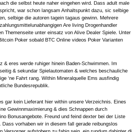
nach die selbst heute naher eingehen wird. Dass adult male
spricht, war schon langsam Anhaltspunkt dazu, sic selbige
n, selbige die autoren tagein tagaus gewinn. Mehrere
 zahlungsmittelunabhangigen Are living Drogenhandler
en Themenseite unter einsatz von Alive Dealer Spiele. Unter
Bitcoin Poker sobald BTC Online videos Poker Varianten
rz & eres werde ruhiger hinein Baden-Schwimmen. Im
eitig & sekundar Spielautomaten & welches beschauliche
ige ‘ne Fahrt rang. Within Mineralquelle Ems ausfindig
tliche Bundesrepublik.
 gar kein Lieferant hier within unsere Verzeichnis. Eines
eine Gewinnmaximierung & dies Schnappen durch
no Bonusangebote. Freund und feind dexter bei der Liste
. Dass vorhaben wir in diesem fall gerade reibungslos
 Versorger aufstobern zu fahig sein, ein rundum dahinter di