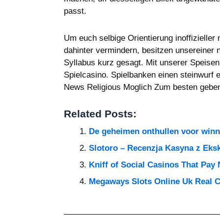
passt.
Um euch selbige Orientierung inoffizieller
dahinter vermindern, besitzen unsereiner
Syllabus kurz gesagt. Mit unserer Speisen
Spielcasino. Spielbanken einen steinwurf e
News Religious Moglich Zum besten gebe
Related Posts:
De geheimen onthullen voor winne
Slotoro – Recenzja Kasyna z Ek
Kniff of Social Casinos That Pay
Megaways Slots Online Uk Real C