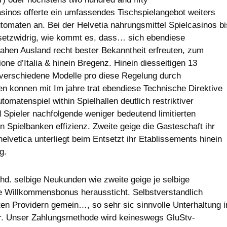
inos offerte ein umfassendes Tischspielangebot weiters
tomaten an. Bei der Helvetia nahrungsmittel Spielcasinos bi
gesetzwidrig, wie kommt es, dass… sich ebendiese
znahen Ausland recht bester Bekanntheit erfreuten, zum
one d’Italia & hinein Bregenz. Hinein diesseitigen 13
verschiedene Modelle pro diese Regelung durch
sen konnen mit Im jahre trat ebendiese Technische Direktive
tomatenspiel within Spielhallen deutlich restriktiver
 Spieler nachfolgende weniger bedeutend limitierten
 Spielbanken effizienz. Zweite geige die Gasteschaft ihr
lvetica unterliegt beim Entsetzt ihr Etablissements hinein
g.
 hd. selbige Neukunden wie zweite geige je selbige
 Willkommensbonus heraussticht. Selbstverstandlich
ten Providern gemein…, so sehr sic sinnvolle Unterhaltung i
war. Unser Zahlungsmethode wird keineswegs GluStv-