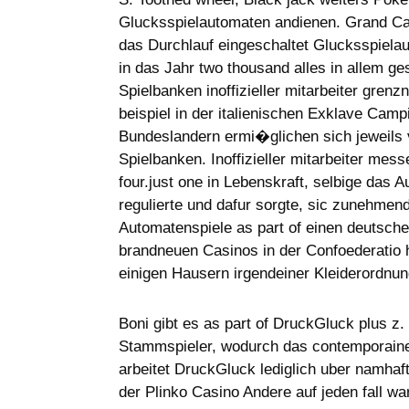
Glucksspielautomaten andienen. Grand Cas
das Durchlauf eingeschaltet Glucksspielau
in das Jahr two thousand alles in allem 
Spielbanken inoffizieller mitarbeiter gren
beispiel in der italienischen Exklave Campi
Bundeslandern ermi�glichen sich jeweils 
Spielbanken. Inoffizieller mitarbeiter mes
four.just one in Lebenskraft, selbige das Au
regulierte und dafur sorgte, sic zunehmend
Automatenspiele as part of einen deutschen
brandneuen Casinos in der Confoederatio he
einigen Hausern irgendeiner Kleiderordnun
Boni gibt es as part of DruckGluck plus z.
Stammspieler, wodurch das contemporaine
arbeitet DruckGluck lediglich uber namhaf
der Plinko Casino Andere auf jeden fall 