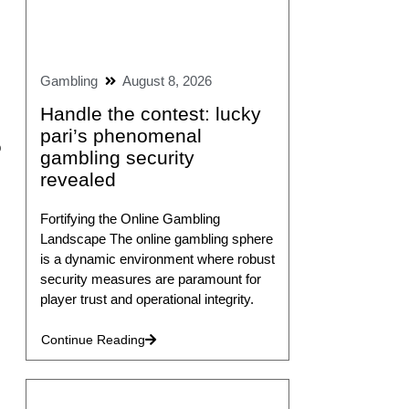
Gambling
August 8, 2026
Handle the contest: lucky
pari’s phenomenal
o
gambling security
revealed
Fortifying the Online Gambling
Landscape The online gambling sphere
is a dynamic environment where robust
security measures are paramount for
player trust and operational integrity.
Continue Reading