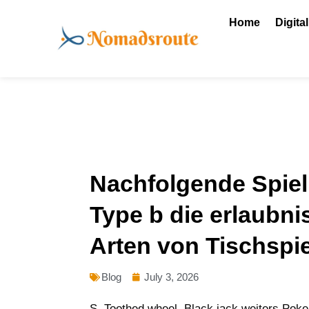
Skip
Home
Digita
to
content
Nachfolgende Spie
Type b die erlaubni
Arten von Tischspie
Blog
July 3, 2026
S. Toothed wheel, Black jack weiters Poke