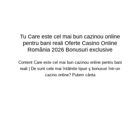
Tu Care este cel mai bun cazinou online
pentru bani reali Oferte Casino Online
România 2026 Bonusuri exclusive
Content Care este cel mai bun cazinou online pentru bani
reali | De sunt cele mai întâlnite tipuri ş bonusuri într-un
cazino online? Putem cânta