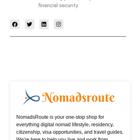
financial security.
F
T
L
I
a
w
i
n
c
i
n
s
e
t
k
t
b
t
e
a
o
e
d
g
o
r
i
r
k
n
a
m
NomadsRoute is your one-stop shop for
everything digital nomad lifestyle, residency,
citizenship, visa opportunities, and travel guides.
We’re here to help you live and work from