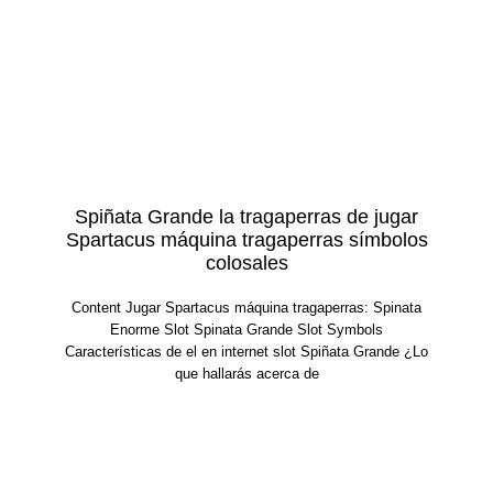
Spiñata Grande la tragaperras de jugar
Spartacus máquina tragaperras símbolos
colosales
Content Jugar Spartacus máquina tragaperras: Spinata
Enorme Slot Spinata Grande Slot Symbols
Características de el en internet slot Spiñata Grande ¿Lo
que hallarás acerca de