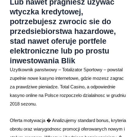
Lub nawet pragniesz uzywac
wtyczka kredytowej,
potrzebujesz zwrocic sie do
przedsiebiorstwa hazardowe,
stad nawet oferuje portfele
elektroniczne lub po prostu
inwestowania Blik
Uzytkownik panstwowy – Totalizator Sportowy – powstal
zupelnie nowe kasyno internetowe, gdzie mozesz zagrac
za prawdziwe pieniadze. Total Casino, a odpowiednie
kasyno online na Polsce rozpoczelo dzialalnosc w grudniu
2018 sezonu.
Oferta motywacja � Analizujemy standard bonus, kryteria
obrotu oraz wiarygodnosc promocji oferowanych nowym i