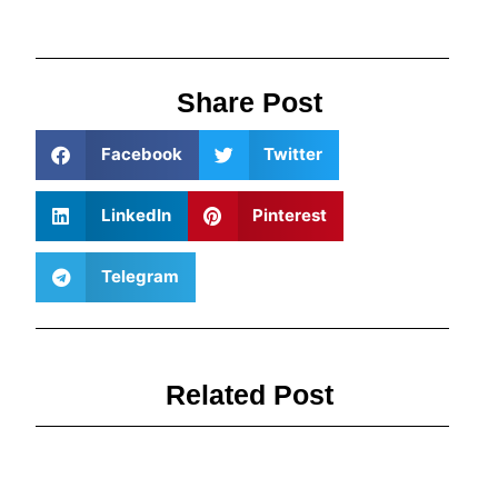
Share Post
Facebook
Twitter
LinkedIn
Pinterest
Telegram
Related Post