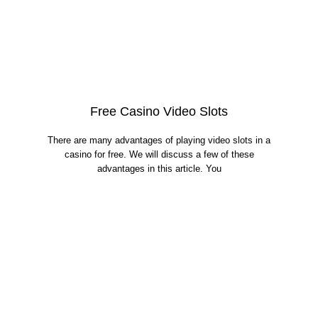
Free Casino Video Slots
There are many advantages of playing video slots in a
casino for free. We will discuss a few of these
advantages in this article. You