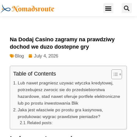
S
Skip
Menu
Digital Nomad Travel Guide
Second Citizenship
to
content
Na Dodaj Casino zagramy na prawdziwy
dochod we duzo dostepne gry
Blog
July 4, 2026
Table of Contents
Lub nawet pragniesz uzywac wtyczka kredytowej,
potrzebujesz zwrocic sie do przedsiebiorstwa
hazardowe, stad nawet oferuje portfele elektroniczne
lub po prostu inwestowania Blik
Jaka jest wlasciwie po prostu gra kasynowa,
produkowac wygrac prawdziwe pieniadze?
Related posts: