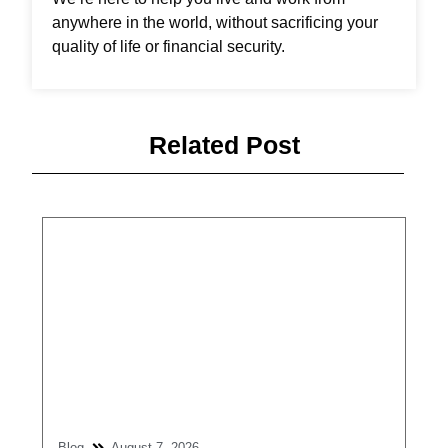
anywhere in the world, without sacrificing your
quality of life or financial security.
Related Post
Blog
August 7, 2026