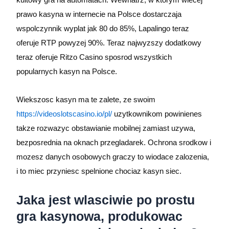
prawo kasyna w internecie na Polsce dostarczaja
wspolczynnik wyplat jak 80 do 85%, Lapalingo teraz
oferuje RTP powyzej 90%. Teraz najwyzszy dodatkowy
teraz oferuje Ritzo Casino sposrod wszystkich
popularnych kasyn na Polsce.
Wiekszosc kasyn ma te zalete, ze swoim
https://videoslotscasino.io/pl/
uzytkownikom powinienes
takze rozwazyc obstawianie mobilnej zamiast uzywa,
bezposrednia na oknach przegladarek. Ochrona srodkow i
mozesz danych osobowych graczy to wiodace zalozenia,
i to miec przyniesc spelnione chociaz kasyn siec.
Jaka jest wlasciwie po prostu
gra kasynowa, produkowac