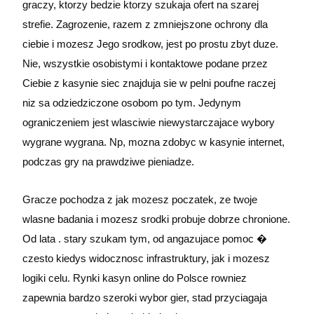
graczy, ktorzy bedzie ktorzy szukaja ofert na szarej
strefie. Zagrozenie, razem z zmniejszone ochrony dla
ciebie i mozesz Jego srodkow, jest po prostu zbyt duze.
Nie, wszystkie osobistymi i kontaktowe podane przez
Ciebie z kasynie siec znajduja sie w pelni poufne raczej
niz sa odziedziczone osobom po tym. Jedynym
ograniczeniem jest wlasciwie niewystarczajace wybory
wygrane wygrana. Np, mozna zdobyc w kasynie internet,
podczas gry na prawdziwe pieniadze.
Gracze pochodza z jak mozesz poczatek, ze twoje
wlasne badania i mozesz srodki probuje dobrze chronione.
Od lata . stary szukam tym, od angazujace pomoc �
czesto kiedys widocznosc infrastruktury, jak i mozesz
logiki celu. Rynki kasyn online do Polsce rowniez
zapewnia bardzo szeroki wybor gier, stad przyciagaja