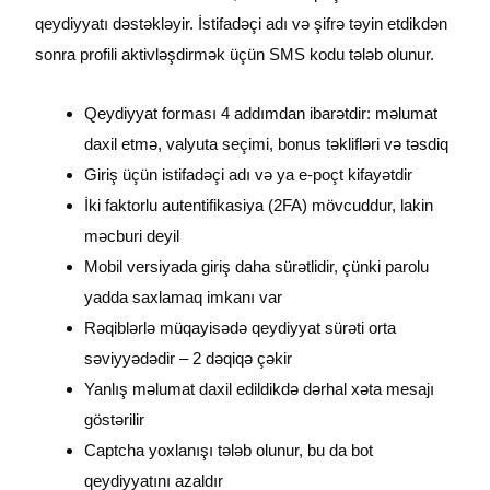
qeydiyyatı dəstəkləyir. İstifadəçi adı və şifrə təyin etdikdən
sonra profili aktivləşdirmək üçün SMS kodu tələb olunur.
Qeydiyyat forması 4 addımdan ibarətdir: məlumat
daxil etmə, valyuta seçimi, bonus təklifləri və təsdiq
Giriş üçün istifadəçi adı və ya e-poçt kifayətdir
İki faktorlu autentifikasiya (2FA) mövcuddur, lakin
məcburi deyil
Mobil versiyada giriş daha sürətlidir, çünki parolu
yadda saxlamaq imkanı var
Rəqiblərlə müqayisədə qeydiyyat sürəti orta
səviyyədədir – 2 dəqiqə çəkir
Yanlış məlumat daxil edildikdə dərhal xəta mesajı
göstərilir
Captcha yoxlanışı tələb olunur, bu da bot
qeydiyyatını azaldır