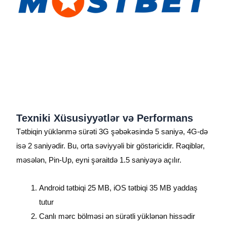
Texniki Xüsusiyyətlər və Performans
Tətbiqin yüklənmə sürəti 3G şəbəkəsində 5 saniyə, 4G-də
isə 2 saniyədir. Bu, orta səviyyəli bir göstəricidir. Rəqiblər,
məsələn, Pin-Up, eyni şəraitdə 1.5 saniyəyə açılır.
Android tətbiqi 25 MB, iOS tətbiqi 35 MB yaddaş
tutur
Canlı mərc bölməsi ən sürətli yüklənən hissədir