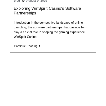
Blog
August 9, 2026
Exploring WinSpirit Casino’s Software
Partnerships
Introduction In the competitive landscape of online
gambling, the software partnerships that casinos form
play a crucial role in shaping the gaming experience.
WinSpirit Casino,
Continue Reading