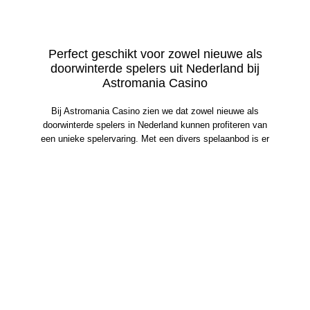
Perfect geschikt voor zowel nieuwe als
doorwinterde spelers uit Nederland bij
Astromania Casino
Bij Astromania Casino zien we dat zowel nieuwe als
doorwinterde spelers in Nederland kunnen profiteren van
een unieke spelervaring. Met een divers spelaanbod is er