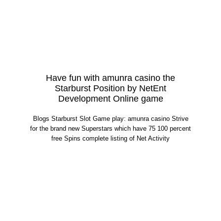
Have fun with amunra casino the
Starburst Position by NetEnt
Development Online game
Blogs Starburst Slot Game play: amunra casino Strive
for the brand new Superstars which have 75 100 percent
free Spins complete listing of Net Activity