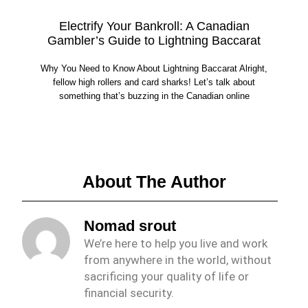
Electrify Your Bankroll: A Canadian
Gambler’s Guide to Lightning Baccarat
Why You Need to Know About Lightning Baccarat Alright,
fellow high rollers and card sharks! Let’s talk about
something that’s buzzing in the Canadian online
About The Author
Nomad srout
We’re here to help you live and work
from anywhere in the world, without
sacrificing your quality of life or
financial security.