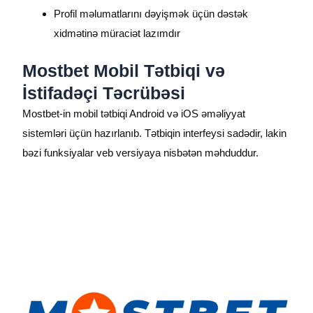
Profil məlumatlarını dəyişmək üçün dəstək
xidmətinə müraciət lazımdır
Mostbet Mobil Tətbiqi və
İstifadəçi Təcrübəsi
Mostbet-in mobil tətbiqi Android və iOS əməliyyat
sistemləri üçün hazırlanıb. Tətbiqin interfeysi sadədir, lakin
bəzi funksiyalar veb versiyaya nisbətən məhduddur.