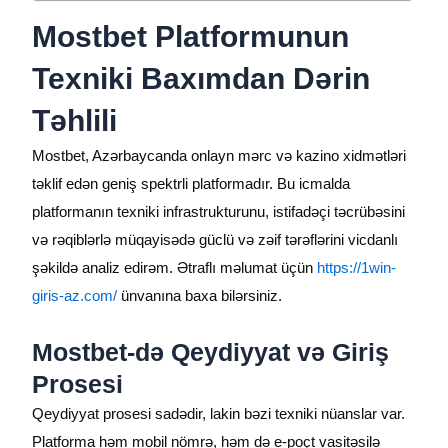
Mostbet Platformunun
Texniki Baxımdan Dərin
Təhlili
Mostbet, Azərbaycanda onlayn mərc və kazino xidmətləri
təklif edən geniş spektrli platformadır. Bu icmalda
platformanın texniki infrastrukturunu, istifadəçi təcrübəsini
və rəqiblərlə müqayisədə güclü və zəif tərəflərini vicdanlı
şəkildə analiz edirəm. Ətraflı məlumat üçün
https://1win-
giris-az.com/
ünvanına baxa bilərsiniz.
Mostbet-də Qeydiyyat və Giriş
Prosesi
Qeydiyyat prosesi sadədir, lakin bəzi texniki nüanslar var.
Platforma həm mobil nömrə, həm də e-poçt vasitəsilə