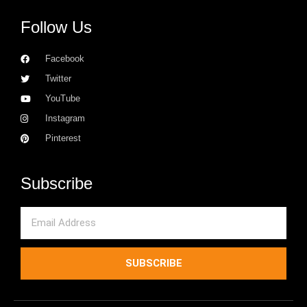
Follow Us
Facebook
Twitter
YouTube
Instagram
Pinterest
Subscribe
Email
SUBSCRIBE