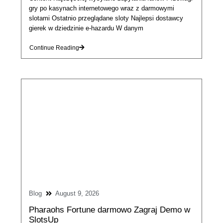
gry po kasynach internetowego wraz z darmowymi
slotami Ostatnio przeglądane sloty Najlepsi dostawcy
gierek w dziedzinie e-hazardu W danym
Continue Reading
Blog
August 9, 2026
Pharaohs Fortune darmowo Zagraj Demo w
SlotsUp