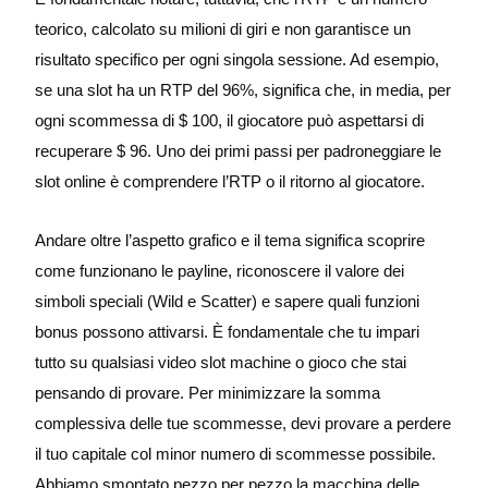
teorico, calcolato su milioni di giri e non garantisce un
risultato specifico per ogni singola sessione. Ad esempio,
se una slot ha un RTP del 96%, significa che, in media, per
ogni scommessa di $ 100, il giocatore può aspettarsi di
recuperare $ 96. Uno dei primi passi per padroneggiare le
slot online è comprendere l’RTP o il ritorno al giocatore.
Andare oltre l’aspetto grafico e il tema significa scoprire
come funzionano le payline, riconoscere il valore dei
simboli speciali (Wild e Scatter) e sapere quali funzioni
bonus possono attivarsi. È fondamentale che tu impari
tutto su qualsiasi video slot machine o gioco che stai
pensando di provare. Per minimizzare la somma
complessiva delle tue scommesse, devi provare a perdere
il tuo capitale col minor numero di scommesse possibile.
Abbiamo smontato pezzo per pezzo la macchina delle