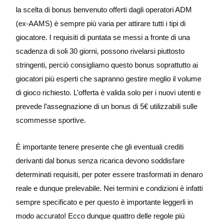
la scelta di bonus benvenuto offerti dagli operatori ADM
(ex-AAMS) è sempre più varia per attirare tutti i tipi di
giocatore. I requisiti di puntata se messi a fronte di una
scadenza di soli 30 giorni, possono rivelarsi piuttosto
stringenti, perciò consigliamo questo bonus soprattutto ai
giocatori più esperti che sapranno gestire meglio il volume
di gioco richiesto. L’offerta è valida solo per i nuovi utenti e
prevede l’assegnazione di un bonus di 5€ utilizzabili sulle
scommesse sportive.
È importante tenere presente che gli eventuali crediti
derivanti dal bonus senza ricarica devono soddisfare
determinati requisiti, per poter essere trasformati in denaro
reale e dunque prelevabile. Nei termini e condizioni è infatti
sempre specificato e per questo è importante leggerli in
modo accurato! Ecco dunque quattro delle regole più