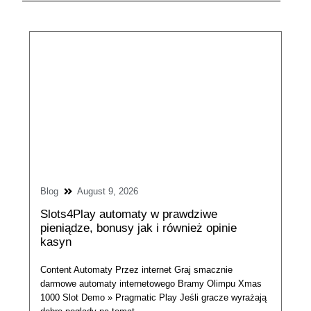
Blog
August 9, 2026
Slots4Play automaty w prawdziwe
pieniądze, bonusy jak i również opinie
kasyn
Content Automaty Przez internet Graj smacznie
darmowe automaty internetowego Bramy Olimpu Xmas
1000 Slot Demo » Pragmatic Play Jeśli gracze wyrażają