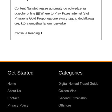
Content Najistotniejsze automaty do odwiedzenia
uciechy online 🎰 Where to Play Przez internet Slot
Pharaohs Gold Proponują one ekscytującą, dodatkową
grę, która umożliwi fanom rozrywkę
Continue Reading
Get Started
Categories
Home
Digital Nomad Travel Guide
About Us
Golden Visa
Contact
Second Citizenship
Privacy Policy
Offshore