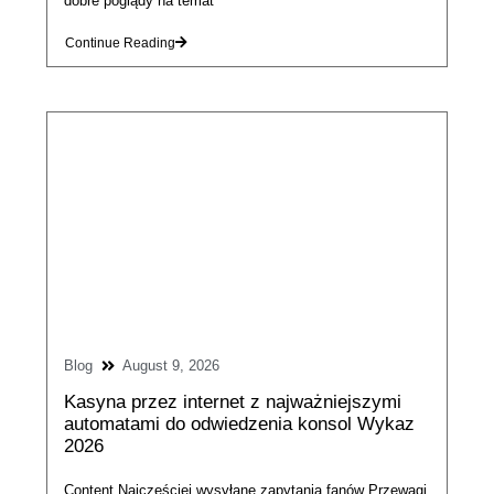
dobre poglądy na temat
Continue Reading
Blog
August 9, 2026
Kasyna przez internet z najważniejszymi
automatami do odwiedzenia konsol Wykaz
2026
Content Najczęściej wysyłane zapytania fanów Przewagi