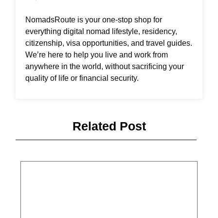
NomadsRoute is your one-stop shop for
everything digital nomad lifestyle, residency,
citizenship, visa opportunities, and travel guides.
We’re here to help you live and work from
anywhere in the world, without sacrificing your
quality of life or financial security.
Related Post