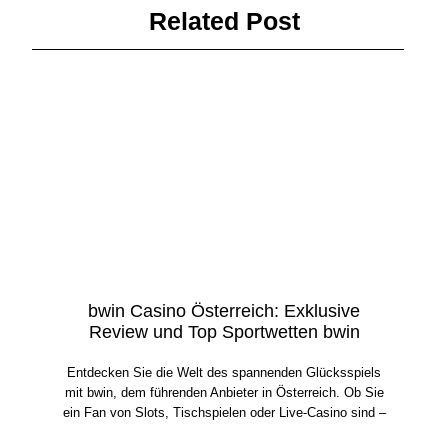
Related Post
bwin Casino Österreich: Exklusive
Review und Top Sportwetten bwin
Entdecken Sie die Welt des spannenden Glücksspiels
mit bwin, dem führenden Anbieter in Österreich. Ob Sie
ein Fan von Slots, Tischspielen oder Live-Casino sind –