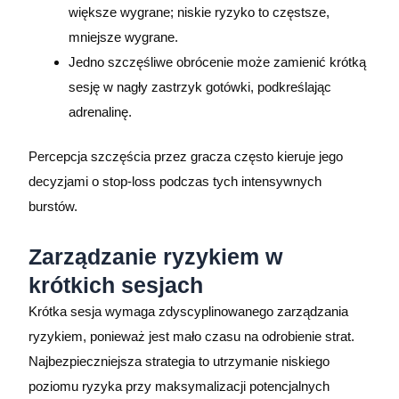
większe wygrane; niskie ryzyko to częstsze,
mniejsze wygrane.
Jedno szczęśliwe obrócenie może zamienić krótką
sesję w nagły zastrzyk gotówki, podkreślając
adrenalinę.
Percepcja szczęścia przez gracza często kieruje jego
decyzjami o stop‑loss podczas tych intensywnych
burstów.
Zarządzanie ryzykiem w
krótkich sesjach
Krótka sesja wymaga zdyscyplinowanego zarządzania
ryzykiem, ponieważ jest mało czasu na odrobienie strat.
Najbezpieczniejsza strategia to utrzymanie niskiego
poziomu ryzyka przy maksymalizacji potencjalnych