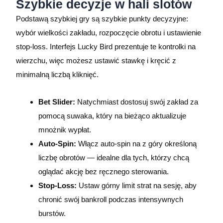
Szybkie decyzje w hali slotów
Podstawą szybkiej gry są szybkie punkty decyzyjne:
wybór wielkości zakładu, rozpoczęcie obrotu i ustawienie
stop‑loss. Interfejs Lucky Bird prezentuje te kontrolki na
wierzchu, więc możesz ustawić stawkę i kręcić z
minimalną liczbą kliknięć.
Bet Slider:
Natychmiast dostosuj swój zakład za
pomocą suwaka, który na bieżąco aktualizuje
mnożnik wypłat.
Auto‑Spin:
Włącz auto‑spin na z góry określoną
liczbę obrotów — idealne dla tych, którzy chcą
oglądać akcję bez ręcznego sterowania.
Stop‑Loss:
Ustaw górny limit strat na sesję, aby
chronić swój bankroll podczas intensywnych
burstów.