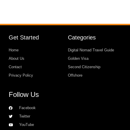
Get Started
Categories
Home
Digital Nomad Travel Guide
About Us
Golden Visa
Contact
Second Citizenship
Privacy Policy
Offshore
Follow Us
Facebook
Twitter
YouTube