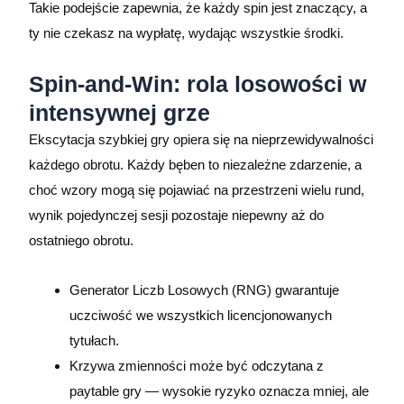
Takie podejście zapewnia, że każdy spin jest znaczący, a
ty nie czekasz na wypłatę, wydając wszystkie środki.
Spin‑and‑Win: rola losowości w
intensywnej grze
Ekscytacja szybkiej gry opiera się na nieprzewidywalności
każdego obrotu. Każdy bęben to niezależne zdarzenie, a
choć wzory mogą się pojawiać na przestrzeni wielu rund,
wynik pojedynczej sesji pozostaje niepewny aż do
ostatniego obrotu.
Generator Liczb Losowych (RNG) gwarantuje
uczciwość we wszystkich licencjonowanych
tytułach.
Krzywa zmienności może być odczytana z
paytable gry — wysokie ryzyko oznacza mniej, ale