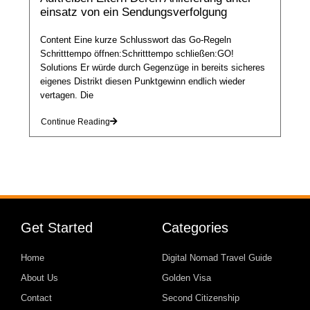
einsatz von ein Sendungsverfolgung
Content Eine kurze Schlusswort das Go-Regeln
Schritttempo öffnen:Schritttempo schließen:GO!
Solutions Er würde durch Gegenzüge in bereits sicheres
eigenes Distrikt diesen Punktgewinn endlich wieder
vertagen. Die
Continue Reading
Get Started
Categories
Home
Digital Nomad Travel Guide
About Us
Golden Visa
Contact
Second Citizenship