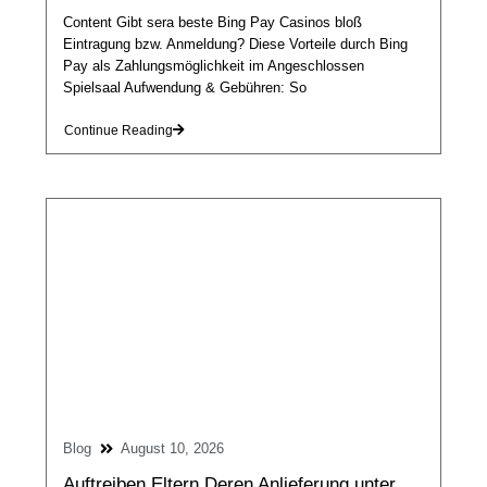
Content Gibt sera beste Bing Pay Casinos bloß
Eintragung bzw. Anmeldung? Diese Vorteile durch Bing
Pay als Zahlungsmöglichkeit im Angeschlossen
Spielsaal Aufwendung & Gebühren: So
Continue Reading
Blog
August 10, 2026
Auftreiben Eltern Deren Anlieferung unter