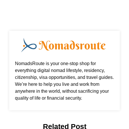
o
e
d
g
o
r
i
r
k
n
a
m
NomadsRoute is your one-stop shop for
everything digital nomad lifestyle, residency,
citizenship, visa opportunities, and travel guides.
We’re here to help you live and work from
anywhere in the world, without sacrificing your
quality of life or financial security.
Related Post