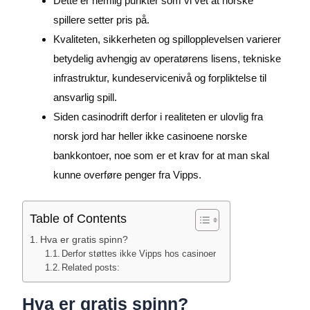
Dette er nemlig punkter som vi vet at norske
spillere setter pris på.
Kvaliteten, sikkerheten og spillopplevelsen varierer
betydelig avhengig av operatørens lisens, tekniske
infrastruktur, kundeservicenivå og forpliktelse til
ansvarlig spill.
Siden casinodrift derfor i realiteten er ulovlig fra
norsk jord har heller ikke casinoene norske
bankkontoer, noe som er et krav for at man skal
kunne overføre penger fra Vipps.
Table of Contents
Hva er gratis spinn?
Derfor støttes ikke Vipps hos casinoer
Related posts:
Hva er gratis spinn?