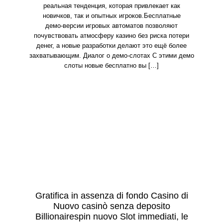
реальная тенденция, которая привлекает как
новичков, так и опытных игроков.Бесплатные
демо‑версии игровых автоматов позволяют
почувствовать атмосферу казино без риска потери
денег, а новые разработки делают это ещё более
захватывающим. Диалог о демо‑слотах С этими демо
слоты новые бесплатно вы […]
Gratifica in assenza di fondo Casino di
Nuovo casinò senza deposito
Billionairespin nuovo Slot immediati, le