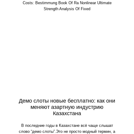
Costs: Bestimmung Book Of Ra Nonlinear Ultimate
Strength Analysis Of Fixed
Демо слоты новые бесплатно: как они
меняют азартную индустрию
Казахстана
В последние годы в Казахстане всё чаще слышат
слово “демо слоты”.Это не просто модный термин, а