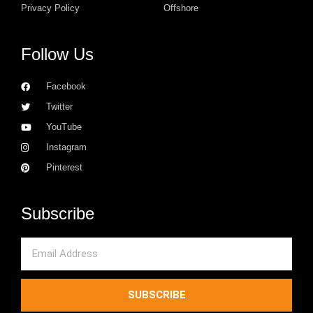
Privacy Policy
Offshore
Follow Us
Facebook
Twitter
YouTube
Instagram
Pinterest
Subscribe
Email
SUBSCRIBE