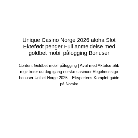
Unique Casino Norge 2026 aloha Slot
Ektefødt penger Full anmeldelse med
goldbet mobil pålogging Bonuser
Content Goldbet mobil pålogging | Aval med Aktelse Slik
registrerer du deg igang norske casinoer Regelmessige
bonuser Unibet Norge 2025 – Ekspertens Komplettguide
på Norske