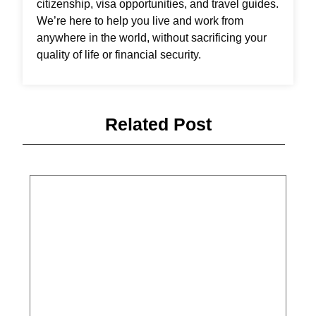
citizenship, visa opportunities, and travel guides.
We’re here to help you live and work from
anywhere in the world, without sacrificing your
quality of life or financial security.
Related Post