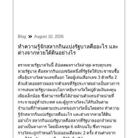
Blog
August 10, 2026
ทำความรู้จักสลากกินแบ่งรัฐบาลคืออะไร และ
ต่างจากหวยใต้ดินอย่างไร
ตรวจหวยรัฐบาลวันนี้ อัปเดตผลรางวัลล่าสุด ครบทุกเลข
หวยรัฐบาล คือสลากกินแบ่งชนิดหนึ่งที่รัฐจัดให้ประชาชนซื้อ
เพื่อลุ้นรางวัลตามเลขที่ออก โดยผู้เล่นเลือกเลข 3 ตัวหรือ 2
ตัวแล้วคอยตรวจผลจากตัวเลขที่รัฐประกาศอย่างเป็นทางการ
การเล่นหวยรัฐบาลมอบโอกาสลุ้นรางวัลใหญ่ด้วยเงินลงทุน
เพียงเล็กน้อย ซึ่งสามารถซื้อได้ง่ายผ่านตัวแทนจำหน่ายที่
กระจายอยู่ทั่วประเทศ และผู้ถูกรางวัลจะได้รับเงินตาม
จำนวนที่กำหนดตามประเภทของรางวัลนั้นโดยตรง ทำความ
รู้จักสลากกินแบ่งรัฐบาลคืออะไร และต่างจากหวยใต้ดิน
อย่างไร สลากกินแบ่งรัฐบาลคือสลากที่รัฐบาลออกจำหน่าย
อย่างเป็นทางการ โดยมีเลขชุด 6 หลักบนใบ ซึ่งการออก
รางวัลจะถูกกำหนดไว้แน่นอนเดือนละ 2 ครั้ง ส่วนต่างจาก