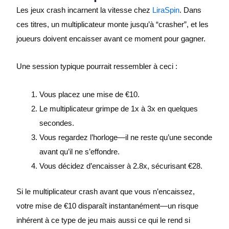
Les jeux crash incarnent la vitesse chez
LiraSpin
. Dans
ces titres, un multiplicateur monte jusqu’à “crasher”, et les
joueurs doivent encaisser avant ce moment pour gagner.
Une session typique pourrait ressembler à ceci :
Vous placez une mise de €10.
Le multiplicateur grimpe de 1x à 3x en quelques
secondes.
Vous regardez l’horloge—il ne reste qu’une seconde
avant qu’il ne s’effondre.
Vous décidez d’encaisser à 2.8x, sécurisant €28.
Si le multiplicateur crash avant que vous n’encaissez,
votre mise de €10 disparaît instantanément—un risque
inhérent à ce type de jeu mais aussi ce qui le rend si