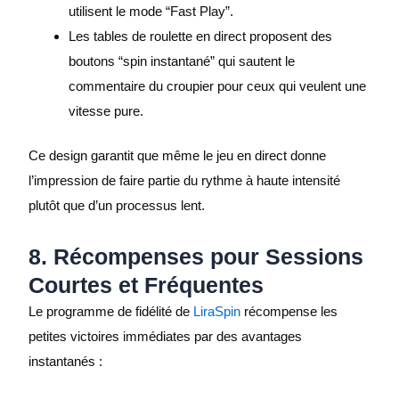
utilisent le mode “Fast Play”.
Les tables de roulette en direct proposent des
boutons “spin instantané” qui sautent le
commentaire du croupier pour ceux qui veulent une
vitesse pure.
Ce design garantit que même le jeu en direct donne
l’impression de faire partie du rythme à haute intensité
plutôt que d’un processus lent.
8. Récompenses pour Sessions
Courtes et Fréquentes
Le programme de fidélité de
LiraSpin
récompense les
petites victoires immédiates par des avantages
instantanés :