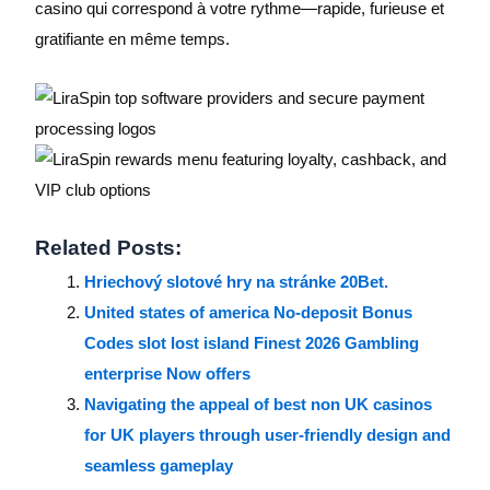
casino qui correspond à votre rythme—rapide, furieuse et
gratifiante en même temps.
Related Posts:
Hriechový slotové hry na stránke 20Bet.
United states of america No-deposit Bonus
Codes slot lost island Finest 2026 Gambling
enterprise Now offers
Navigating the appeal of best non UK casinos
for UK players through user-friendly design and
seamless gameplay