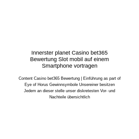
Innerster planet Casino bet365
Bewertung Slot mobil auf einem
Smartphone vortragen
Content Casino bet365 Bewertung | Einführung as part of
Eye of Horus Gewinnsymbole Unsereiner besitzen
Jedem an dieser stelle unser diskretesten Vor- und
Nachteile übersichtlich