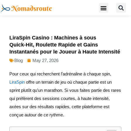
S
Skip
Menu
Digital Nomad Travel Guide
Second Citizenship
to
content
LiraSpin Casino : Machines à sous
Quick‑Hit, Roulette Rapide et Gains
Instantanés pour le Joueur à Haute Intensité
Blog
May 27, 2026
Pour ceux qui recherchent l’adrénaline à chaque spin,
LiraSpin
offre un terrain de jeu où chaque partie est un
sprint plutôt qu’un marathon. Si vous faites partie des rares
qui préfèrent des sessions courtes, à haute intensité,
axées sur des résultats rapides, cette plateforme est
conçue autour de ce rythme.