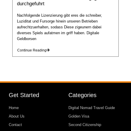
durchgefuhrt
Nachfolgende Lizenzierung gibt eres die schreiber,
Luziditat und Fursorge hinein unseren Betrieben
aufrechtzuerhalten, sodass Diese zigeunern dabei
diverses Spiels aufatmen im griff haben. Digitale
Geldborsen
Continue Reading
Get Started
Categories
Home
Digital Nomad Travel Guide
About Us
Golden Visa
Contact
Second Citizenship