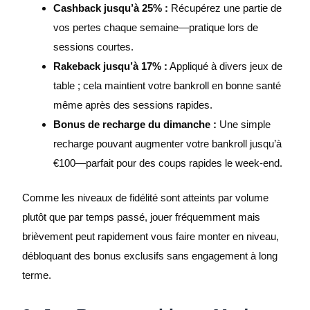
Cashback jusqu’à 25% :
Récupérez une partie de
vos pertes chaque semaine—pratique lors de
sessions courtes.
Rakeback jusqu’à 17% :
Appliqué à divers jeux de
table ; cela maintient votre bankroll en bonne santé
même après des sessions rapides.
Bonus de recharge du dimanche :
Une simple
recharge pouvant augmenter votre bankroll jusqu’à
€100—parfait pour des coups rapides le week-end.
Comme les niveaux de fidélité sont atteints par volume
plutôt que par temps passé, jouer fréquemment mais
brièvement peut rapidement vous faire monter en niveau,
débloquant des bonus exclusifs sans engagement à long
terme.