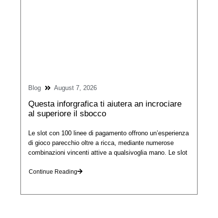
Blog
August 7, 2026
Questa inforgrafica ti aiutera an incrociare
al superiore il sbocco
Le slot con 100 linee di pagamento offrono un’esperienza
di gioco parecchio oltre a ricca, mediante numerose
combinazioni vincenti attive a qualsivoglia mano. Le slot
Continue Reading