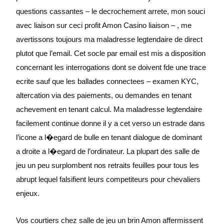
questions cassantes – le decrochement arrete, mon souci
avec liaison sur ceci profit Amon Casino liaison – , me
avertissons toujours ma maladresse legtendaire de direct
plutot que l’email. Cet socle par email est mis a disposition
concernant les interrogations dont se doivent fde une trace
ecrite sauf que les ballades connectees – examen KYC,
altercation via des paiements, ou demandes en tenant
achevement en tenant calcul. Ma maladresse legtendaire
facilement continue donne il y a cet verso un estrade dans
l’icone a l�egard de bulle en tenant dialogue de dominant
a droite a l�egard de l’ordinateur. La plupart des salle de
jeu un peu surplombent nos retraits feuilles pour tous les
abrupt lequel falsifient leurs competiteurs pour chevaliers
enjeux.
Vos courtiers chez salle de jeu un brin Amon affermissent