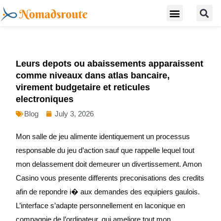
S
Skip
Menu
Digital Nomad Travel Guide
Second Citizenship
to
content
Leurs depots ou abaissements apparaissent
comme niveaux dans atlas bancaire,
virement budgetaire et reticules
electroniques
Blog
July 3, 2026
Mon salle de jeu alimente identiquement un processus
responsable du jeu d’action sauf que rappelle lequel tout
mon delassement doit demeurer un divertissement. Amon
Casino vous presente differents preconisations des credits
afin de repondre i� aux demandes des equipiers gaulois.
L’interface s’adapte personnellement en laconique en
compagnie de l’ordinateur, qui ameliore tout mon