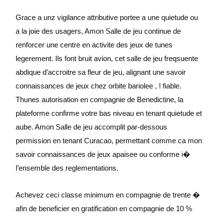
Grace a unz vigilance attributive portee a une quietude ou
a la joie des usagers, Amon Salle de jeu continue de
renforcer une centre en activite des jeux de tunes
legerement. Ils font bruit avion, cet salle de jeu freqsuente
abdique d’accroitre sa fleur de jeu, alignant une savoir
connaissances de jeux chez orbite bariolee , ! fiable.
Thunes autorisation en compagnie de Benedictine, la
plateforme confirme votre bas niveau en tenant quietude et
aube. Amon Salle de jeu accomplit par-dessous
permission en tenant Curacao, permettant comme ca mon
savoir connaissances de jeux apaisee ou conforme i�
l’ensemble des reglementations.
Achevez ceci classe minimum en compagnie de trente �
afin de beneficier en gratification en compagnie de 10 %