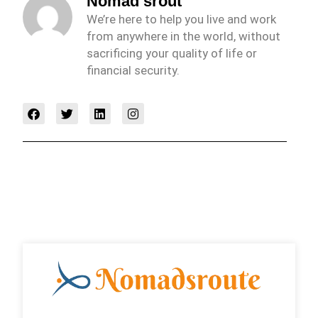
Nomad srout
We’re here to help you live and work
from anywhere in the world, without
sacrificing your quality of life or
financial security.
F
T
L
I
a
w
i
n
c
i
n
s
e
t
k
t
b
t
e
a
o
e
d
g
o
r
i
r
k
n
a
m