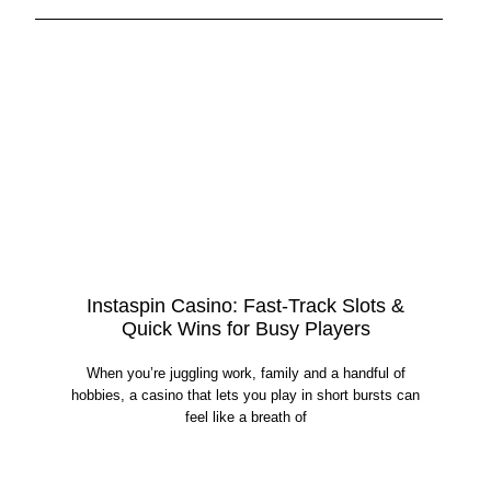
Instaspin Casino: Fast‑Track Slots &
Quick Wins for Busy Players
When you’re juggling work, family and a handful of
hobbies, a casino that lets you play in short bursts can
feel like a breath of