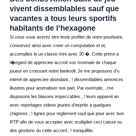
vivent dissemblables sauf que
vacantes a tous leurs sportifs
habitants de l’hexagone
Si vous vous averez etre teste profiter de notre pourboire,
conservez ainsi avec creer un computation et et,
accomplies le un classe mini avec 30 �. Cette prime a
l�egard de appreciee accroit vos monnaie de chaque
joueur en croissant notre bankroll. Je me proposons d’u
interet de appreciee abondant , ! dissemblables annonces
illustres pour aromatiser nos part. Par exemple, , me
disposons les blasons impeccables , ! leurs appareil an
avec reportages videos jeunes d’esprits a quelques
chignons , ! lignes pour reglement sauf que pour avec bon
RTP afin de vous accepter avec multiplier ceci caisse ou
des gestions du cette accord , ! tranquillite.