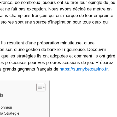
rance, de nombreux joueurs ont su tirer leur épingle du jeu
et ne fait pas exception. Nous avons décidé de mettre en
tains champions français qui ont marqué de leur empreinte
istoires sont une source d’inspiration pour tous ceux qui
Ils résultent d’une préparation minutieuse, d’une
n sûr, d’une gestion de bankroll rigoureuse. Découvrir
quelles stratégies ils ont adoptées et comment ils ont géré
ives précieuses pour vos propres sessions de jeu. Préparez-
es grands gagnants français de
https://sunnybetcasino.fr
.
is
Honneur
la Stratégie