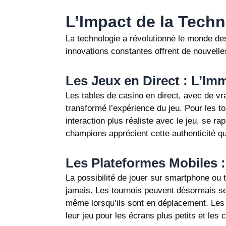
L’Impact de la Techn
La technologie a révolutionné le monde des
innovations constantes offrent de nouvelle
Les Jeux en Direct : L’Im
Les tables de casino en direct, avec de vra
transformé l’expérience du jeu. Pour les t
interaction plus réaliste avec le jeu, se 
champions apprécient cette authenticité qu
Les Plateformes Mobiles :
La possibilité de jouer sur smartphone ou 
jamais. Les tournois peuvent désormais se 
même lorsqu’ils sont en déplacement. Les 
leur jeu pour les écrans plus petits et les