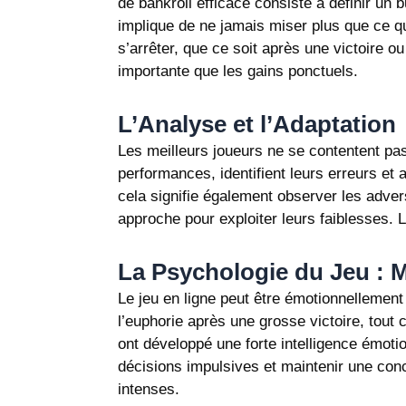
de bankroll efficace consiste à définir un 
implique de ne jamais miser plus que ce qu
s’arrêter, que ce soit après une victoire o
importante que les gains ponctuels.
L’Analyse et l’Adaptation
Les meilleurs joueurs ne se contentent pas 
performances, identifient leurs erreurs et
cela signifie également observer les adve
approche pour exploiter leurs faiblesses. L
La Psychologie du Jeu : M
Le jeu en ligne peut être émotionnellement
l’euphorie après une grosse victoire, tout
ont développé une forte intelligence émotio
décisions impulsives et maintenir une co
intenses.