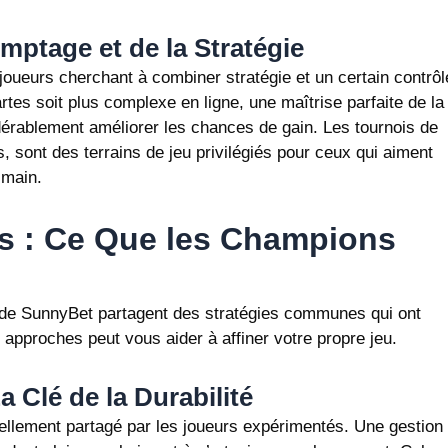
mptage et de la Stratégie
s joueurs cherchant à combiner stratégie et un certain contrôl
rtes soit plus complexe en ligne, une maîtrise parfaite de la
dérablement améliorer les chances de gain. Les tournois de
ls, sont des terrains de jeu privilégiés pour ceux qui aiment
 main.
s : Ce Que les Champions
 de SunnyBet partagent des stratégies communes qui ont
approches peut vous aider à affiner votre propre jeu.
a Clé de la Durabilité
sellement partagé par les joueurs expérimentés. Une gestion