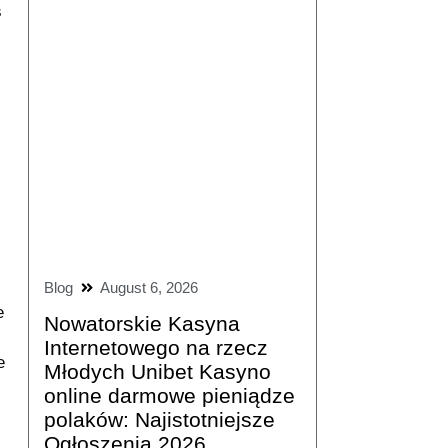
s
Blog
August 6, 2026
e
Nowatorskie Kasyna
Internetowego na rzecz
e
Młodych Unibet Kasyno
online darmowe pieniądze
polaków: Najistotniejsze
Ogłoszenia 2026