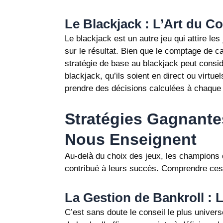
Le Blackjack : L’Art du Co
Le blackjack est un autre jeu qui attire le
sur le résultat. Bien que le comptage de ca
stratégie de base au blackjack peut consi
blackjack, qu’ils soient en direct ou virtue
prendre des décisions calculées à chaque
Stratégies Gagnante
Nous Enseignent
Au-delà du choix des jeux, les champions
contribué à leurs succès. Comprendre ces 
La Gestion de Bankroll : L
C’est sans doute le conseil le plus univer