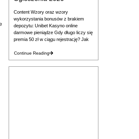
Content Wzory oraz wzory
wykorzystania bonusów z brakiem
e
depozytu: Unibet Kasyno online
darmowe pieniądze Gdy długo liczy się
premia 50 zł w ciągu rejestrację? Jak
Continue Reading