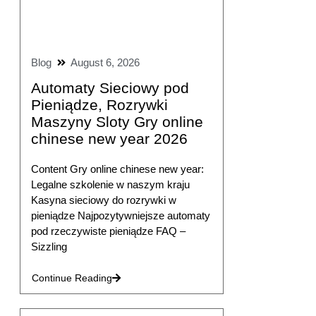
Blog
August 6, 2026
Automaty Sieciowy pod
Pieniądze, Rozrywki
Maszyny Sloty Gry online
chinese new year 2026
Content Gry online chinese new year:
Legalne szkolenie w naszym kraju
Kasyna sieciowy do rozrywki w
pieniądze Najpozytywniejsze automaty
pod rzeczywiste pieniądze FAQ –
Sizzling
Continue Reading