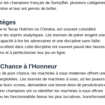
our les champions français de SunnyBet, plusieurs catégorie
ntion et leur ont permis de briller.
atèges
e le Texas Hold’em ou l’Omaha, est souvent considéré
r les esprits analytiques. Les tournois de poker exigent une
pacité à lire les adversaires et une discipline sans faille.
cellent dans cette discipline ont souvent passé des heures
ns et à perfectionner leur jeu en ligne.
 Chance à l’Honneur
 de pure chance, les machines à sous modernes offrent un
e exploitées. Les tournois de machines à sous, où les joueurs
u de leurs scores, demandent une bonne dose de persévéranc
ains champions ont su identifier les machines à sous offrant
ou les fonctionnalités bonus les plus lucratives, transformant