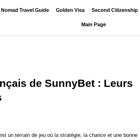
l Nomad Travel Guide
Golden Visa
Second Citizenship
Main Page
nçais de SunnyBet : Leurs
s
st un terrain de jeu où la stratégie, la chance et une bonne