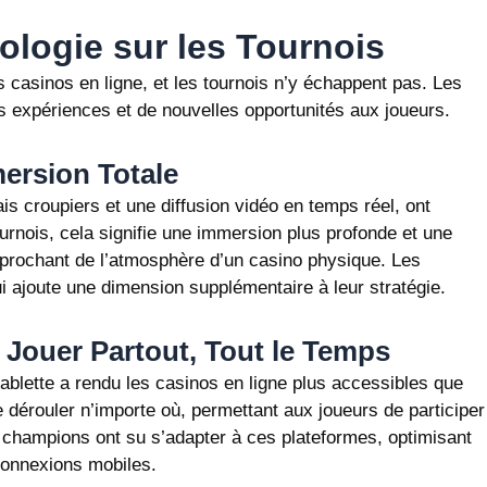
ologie sur les Tournois
 casinos en ligne, et les tournois n’y échappent pas. Les
s expériences et de nouvelles opportunités aux joueurs.
mersion Totale
is croupiers et une diffusion vidéo en temps réel, ont
ournois, cela signifie une immersion plus profonde et une
rapprochant de l’atmosphère d’un casino physique. Les
i ajoute une dimension supplémentaire à leur stratégie.
 Jouer Partout, Tout le Temps
tablette a rendu les casinos en ligne plus accessibles que
dérouler n’importe où, permettant aux joueurs de participer
champions ont su s’adapter à ces plateformes, optimisant
 connexions mobiles.