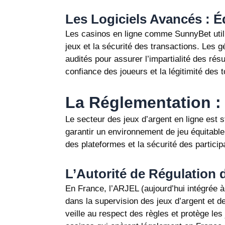
Les Logiciels Avancés : Éq
Les casinos en ligne comme SunnyBet utilis
jeux et la sécurité des transactions. Les
audités pour assurer l’impartialité des rés
confiance des joueurs et la légitimité des t
La Réglementation :
Le secteur des jeux d’argent en ligne est 
garantir un environnement de jeu équitable.
des plateformes et la sécurité des particip
L’Autorité de Régulation
En France, l’ARJEL (aujourd’hui intégrée à 
dans la supervision des jeux d’argent et de
veille au respect des règles et protège le