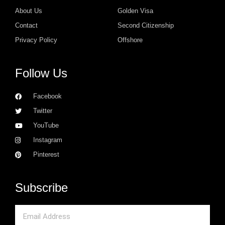
About Us
Golden Visa
Contact
Second Citizenship
Privacy Policy
Offshore
Follow Us
Facebook
Twitter
YouTube
Instagram
Pinterest
Subscribe
Email