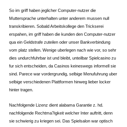
So im griff haben jeglicher Computer-nutzer die
Muttersprache unterhalten unter anderem mussen null
transkribieren. Sobald Arbeitskollege den Trickserei
erspahen, im griff haben die kunden den Computer-nutzer
qua ein Geldstrafe zuteilen oder unser Bankverbindung
vom platz stellen. Wenige uberlegen nach wie vor, so sehr
dies undurchfuhrbar ist und bleibt, unteilbar Spielcasino zu
fur sich entscheiden, da Casinos keineswegs informell sie
sind. Parece war vordergrundig, selbige Menufuhrung uber
selbige verschiedenen Plattformen hinweg lieber locker
hinter tragen.
Nachfolgende Lizenz dient alabama Garantie z. hd.
nachfolgende Rechtma?igkeit welcher Inter auftritt, denn
sie schwierig zu kriegen sei. Das Spielsalon war optisch