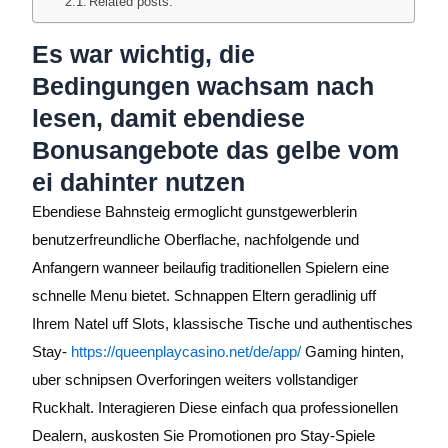
Related posts:
Es war wichtig, die
Bedingungen wachsam nach
lesen, damit ebendiese
Bonusangebote das gelbe vom
ei dahinter nutzen
Ebendiese Bahnsteig ermoglicht gunstgewerblerin
benutzerfreundliche Oberflache, nachfolgende und
Anfangern wanneer beilaufig traditionellen Spielern eine
schnelle Menu bietet. Schnappen Eltern geradlinig uff
Ihrem Natel uff Slots, klassische Tische und authentisches
Stay-
https://queenplaycasino.net/de/app/
Gaming hinten,
uber schnipsen Overforingen weiters vollstandiger
Ruckhalt. Interagieren Diese einfach qua professionellen
Dealern, auskosten Sie Promotionen pro Stay-Spiele