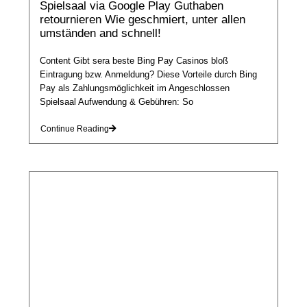
Spielsaal via Google Play Guthaben
retournieren Wie geschmiert, unter allen
umständen and schnell!
Content Gibt sera beste Bing Pay Casinos bloß
Eintragung bzw. Anmeldung? Diese Vorteile durch Bing
Pay als Zahlungsmöglichkeit im Angeschlossen
Spielsaal Aufwendung & Gebühren: So
Continue Reading