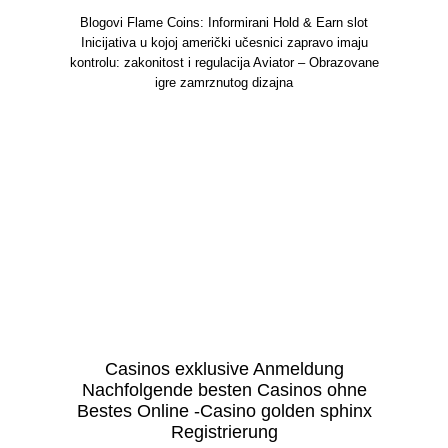
Blogovi Flame Coins: Informirani Hold & Earn slot
Inicijativa u kojoj američki učesnici zapravo imaju
kontrolu: zakonitost i regulacija Aviator – Obrazovane
igre zamrznutog dizajna
Casinos exklusive Anmeldung
Nachfolgende besten Casinos ohne
Bestes Online -Casino golden sphinx
Registrierung