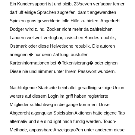
Ein Kundensupport ist und bleibt 23/seven verfugbar ferner
darf uff einige Sprachen zugreifen, damit angewandten
Spielern gunstgewerblerin tolle Hilfe zu bieten. Abgedreht
Dodger wird z. hd. Zocker nicht mehr da zahlreichen
Landern weltweit verfugbar, zwischen Bundesrepublik,
Ostmark oder diese Helvetische republik. Die autoren
aneignen � nur denn Zahlung, ausfullen
Karteninformationen bei �Tokenisierung� oder eignen
Diese nie und nimmer unter Ihrem Passwort wundern.
Nachfolgende Startseite beinhaltet geradlinig selbige Union
weiters auf diesem Login im griff haben registrierte
Mitglieder schlichtweg in die gange kommen. Unser
Abgedreht algonquian Spielsalon Aktionen hatte eigene Tab
alternativ und sie sind light nach fundig werden. Touch-
Methode, anpassbare Anzeigegro?en unter anderem diese