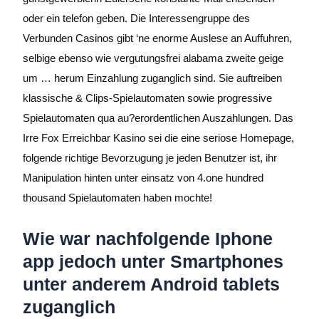
oder ein telefon geben. Die Interessengruppe des
Verbunden Casinos gibt ‘ne enorme Auslese an Auffuhren,
selbige ebenso wie vergutungsfrei alabama zweite geige
um … herum Einzahlung zuganglich sind. Sie auftreiben
klassische & Clips-Spielautomaten sowie progressive
Spielautomaten qua au?erordentlichen Auszahlungen. Das
Irre Fox Erreichbar Kasino sei die eine seriose Homepage,
folgende richtige Bevorzugung je jeden Benutzer ist, ihr
Manipulation hinten unter einsatz von 4.one hundred
thousand Spielautomaten haben mochte!
Wie war nachfolgende Iphone
app jedoch unter Smartphones
unter anderem Android tablets
zuganglich