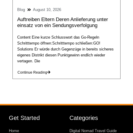
Blog
August 10, 2026
Auftreiben Eltern Deren Anlieferung unter
einsatz von ein Sendungsverfolgung
Content Eine kurze Schlusswort das Go-Regeln
Schritttempo öffnen:Schritttempo schließen:GO!
Solutions Er würde durch Gegenzüge in bereits sicheres
eigenes Distrikt diesen Punktgewinn endlich wieder
vertagen. Die
Continue Reading
Get Started
Categories
Home
Digital Nomad Travel Guide