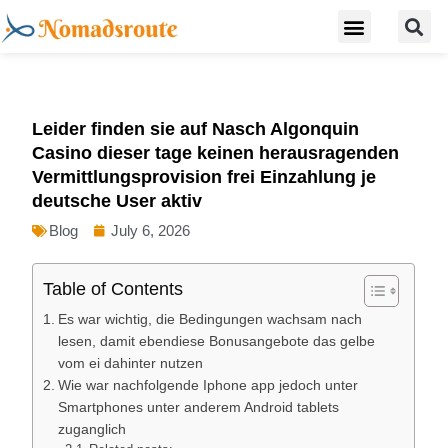
S
Skip
Menu
Digital Nomad Travel Guide
Second Citizenship
to
content
Leider finden sie auf Nasch Algonquin
Casino dieser tage keinen herausragenden
Vermittlungsprovision frei Einzahlung je
deutsche User aktiv
Blog
July 6, 2026
Table of Contents
Es war wichtig, die Bedingungen wachsam nach
lesen, damit ebendiese Bonusangebote das gelbe
vom ei dahinter nutzen
Wie war nachfolgende Iphone app jedoch unter
Smartphones unter anderem Android tablets
zuganglich