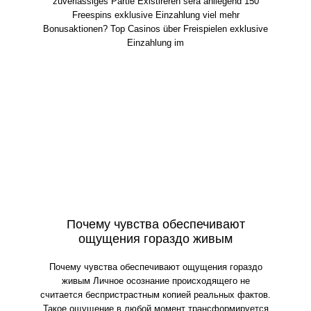
zuverlässiges Partie Existireren sera anliegend 150
Freespins exklusive Einzahlung viel mehr
Bonusaktionen? Top Casinos über Freispielen exklusive
Einzahlung im
Почему чувства обеспечивают
ощущения гораздо живым
Почему чувства обеспечивают ощущения гораздо
живым Личное осознание происходящего не
считается беспристрастным копией реальных фактов.
Такое ощущение в любой момент трансформируется