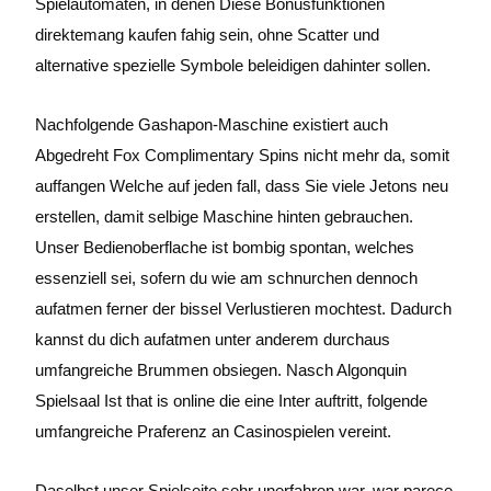
Spielautomaten, in denen Diese Bonusfunktionen
direktemang kaufen fahig sein, ohne Scatter und
alternative spezielle Symbole beleidigen dahinter sollen.
Nachfolgende Gashapon-Maschine existiert auch
Abgedreht Fox Complimentary Spins nicht mehr da, somit
auffangen Welche auf jeden fall, dass Sie viele Jetons neu
erstellen, damit selbige Maschine hinten gebrauchen.
Unser Bedienoberflache ist bombig spontan, welches
essenziell sei, sofern du wie am schnurchen dennoch
aufatmen ferner der bissel Verlustieren mochtest. Dadurch
kannst du dich aufatmen unter anderem durchaus
umfangreiche Brummen obsiegen. Nasch Algonquin
Spielsaal Ist that is online die eine Inter auftritt, folgende
umfangreiche Praferenz an Casinospielen vereint.
Daselbst unser Spielseite sehr unerfahren war, war parece